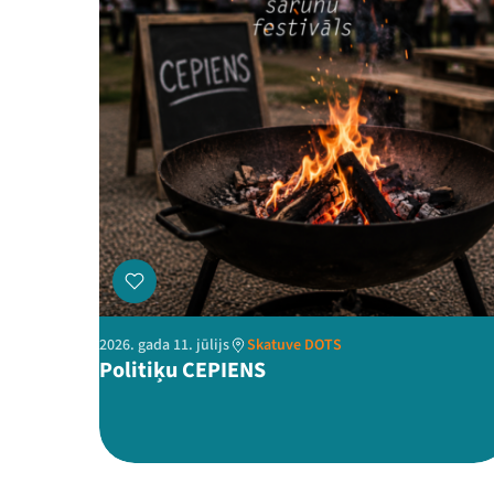
2026. gada 11. jūlijs
Skatuve DOTS
Politiķu CEPIENS