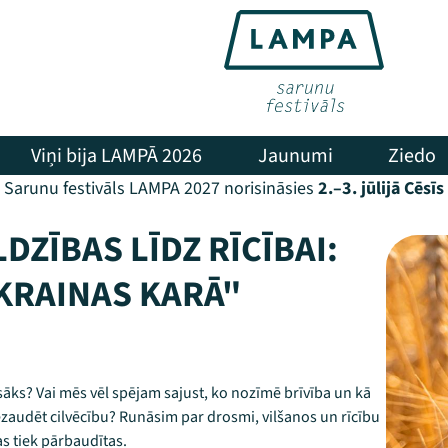
Viņi bija LAMPĀ 2026
Jaunumi
Ziedo
Sarunu festivāls LAMPA 2027 norisināsies
2.–3. jūlijā Cēsīs
DZĪBAS LĪDZ RĪCĪBAI:
UKRAINAS KARĀ"
sāks? Vai mēs vēl spējam sajust, ko nozīmē brīvība un kā
ezaudēt cilvēcību? Runāsim par drosmi, vilšanos un rīcību
as tiek pārbaudītas.