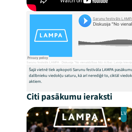
Sarunu festivāls LAMPA
·
Diskusija "No vienaldzības līdz rīcībai: Latvija krievi
Šajā vietnē tiek apkopoti Sarunu festivāla LAMPA pasākumu
dalībnieku viedokļu saturu, kā arī nerediģē to, ciktāl vied
aktiem.
Citi pasākumu ieraksti
LV