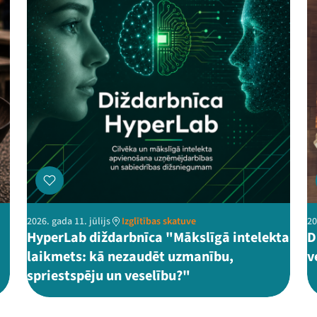
2026. gada 11. jūlijs
Izglītības skatuve
20
HyperLab diždarbnīca "Mākslīgā intelekta
D
laikmets: kā nezaudēt uzmanību,
v
spriestspēju un veselību?"