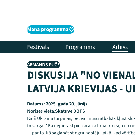
Mana programma
Festivāls
Programma
Arhīvs
ARMANDS PUČE
DISKUSIJA "NO VIENAL
LATVIJA KRIEVIJAS - 
Datums:
2025. gada 20. jūnijs
Norises vieta:
Skatuve DOTS
Karš Ukrainā turpinās, bet vai mūsu atbalsts kļūst klu
to sargāt? Kā nepierast pie kara kā fona trokšņa un n
— par to, kā saglabāt stingru nostāju laikā, kad vērtīb