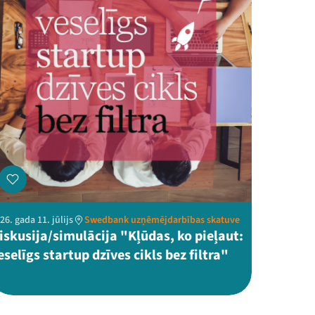
26. gada 11. jūlijs
Swedbank uzņēmējdarbības skatuve
iskusija/simulācija "Kļūdas, ko pieļaut:
eselīgs startup dzīves cikls bez filtra"