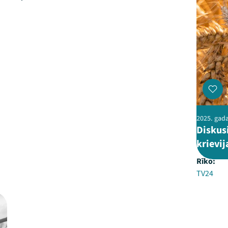
2025. gada
Diskusi
krievij
Rīko:
TV24