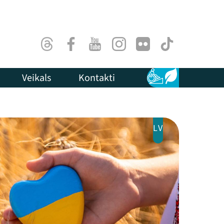
Threads
Facebook
Youtube
Instagram
Flick
TikTok
Veikals
Kontakti
Pieejamība
Ilgtspēja
LV