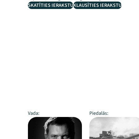
SKATĪTIES IERAKSTU
KLAUSĪTIES IERAKSTU
Vada:
Piedalās: