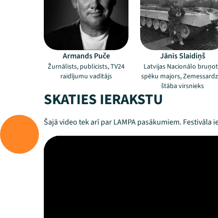
Armands Puče
Jānis Slaidiņš
Žurnālists, publicists, TV24
Latvijas Nacionālo bruņo
raidījumu vadītājs
spēku majors, Zemessardz
štāba virsnieks
SKATIES IERAKSTU
Šajā video tek arī par LAMPA pasākumiem. Festivāla ie