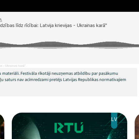
jas - Ukrainas karā"
 materiāli. Festivāla rīkotāji neuzņemas atbildību par pasākumu
okļu saturs nav acīmredzami pretējs Latvijas Republikas normatīvajiem
LV