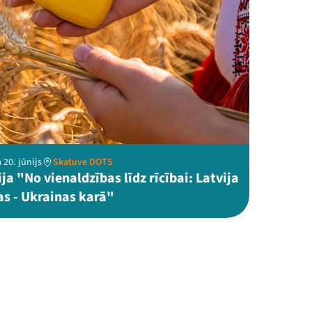
 20. jūnijs
Skatuve DOTS
ja "No vienaldzības līdz rīcībai: Latvija
as - Ukrainas karā"