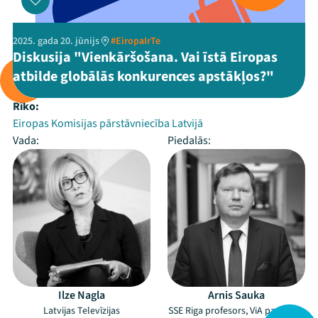
2025. gada 20. jūnijs
#EiropaIrTe
Diskusija "Vienkāršošana. Vai īstā Eiropas
atbilde globālās konkurences apstākļos?"
Rīko:
Eiropas Komisijas pārstāvniecība Latvijā
Vada:
Piedalās:
Ilze Nagla
Arnis Sauka
Latvijas Televīzijas
SSE Riga profesors, ViA padomes