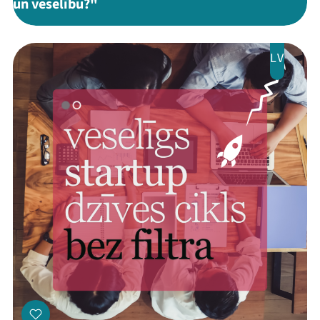
un veselību?"
LV