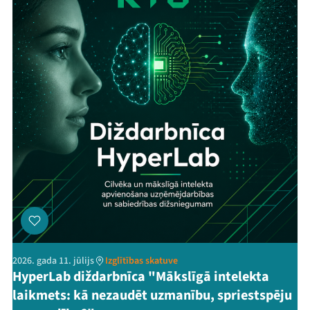
2026. gada 11. jūlijs
Izglītības skatuve
HyperLab diždarbnīca "Mākslīgā intelekta
laikmets: kā nezaudēt uzmanību, spriestspēju