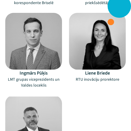
korespondente Briselē
priekšsēdētājs
Ingmārs Pūķis
Liene Briede
LMT grupas viceprezidents un
RTU inovāciju prorektore
Valdes loceklis