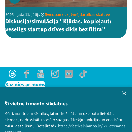
2026. gada 11. jūlijs
Swedbank uzņēmējdarbības skatuve
Diskusija/simulācija "Kļūdas, ko pieļaut:
veselīgs startup dzīves cikls bez filtra"
Threads
Facebook
Youtube
Instagram
Flick
TikTok
Sazinies ar mums
Privātuma politika
Lietošanas noteikumi un sīkdatņu politika
Šī vietne izmanto sīkdatnes
Bērnu aizsardzības politika
Mēs izmantojam sīkfailus, lai nodrošinātu un uzlabotu lietotāju
© 2026 Sarunu festivāls LAMPA Visas tiesības
pieredzi, nodrošinātu sociālo saziņas līdzekļu funkcijas un analizētu
paturētas.
mūsu datplūsmu. Detalizētāk:
https://festivalslampa.lv/lv/lietosanas-