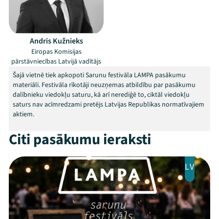
Andris Kužnieks
Eiropas Komisijas
pārstāvniecības Latvijā vadītājs
Mana programma
Šajā vietnē tiek apkopoti Sarunu festivāla LAMPA pasākumu
materiāli. Festivāla rīkotāji neuzņemas atbildību par pasākumu
dalībnieku viedokļu saturu, kā arī nerediģē to, ciktāl viedokļu
Festivāls
saturs nav acīmredzami pretējs Latvijas Republikas normatīvajiem
aktiem.
Programma
Citi pasākumu ieraksti
Arhīvs
Viņi bija LAMPĀ 2026
LV
Jaunumi
Ziedo