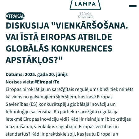
ATPAKAĻ
DISKUSIJA "VIENKĀRŠOŠANA.
VAI ĪSTĀ EIROPAS ATBILDE
GLOBĀLĀS KONKURENCES
APSTĀKĻOS?"
Datums:
2025. gada 20. jūnijs
Norises vieta:
#EiropaIrTe
Eiropas birokrātija un sarežģītais regulējums bieži tiek minēts
kā viens no galvenajiem šķēršļiem, kas kavē Eiropas
Savienības (ES) konkurētspēju globālajā inovāciju un
tehnoloģiju sacensībā. Kā pārlieku sarežģītā regulācija
ietekmē Eiropas inovāciju vidi? Kādi ir risinājumi birokrātijas
mazināšanai, vienlaikus saglabājot Eiropas vērtības un
standartus? Kādi ir praktiskie soļi, kas ļautu Eiropai un