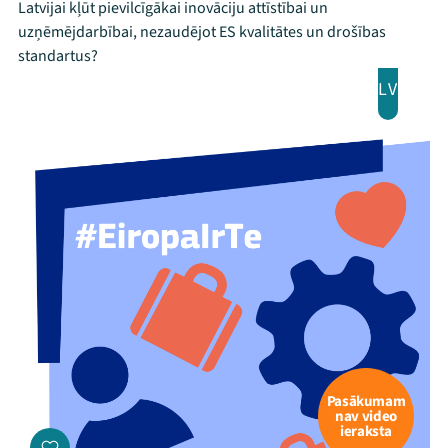
Latvijai kļūt pievilcīgākai inovāciju attīstībai un
uzņēmējdarbībai, nezaudējot ES kvalitātes un drošības
standartus?
LV
Pasākumam
nav video
ieraksta