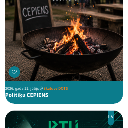
Veikals
Kontakti
Threads
Facebook
Youtube
X
Instagram
Flick
TikTok
2026. gada 11. jūlijs
Skatuve DOTS
Politiķu CEPIENS
LV