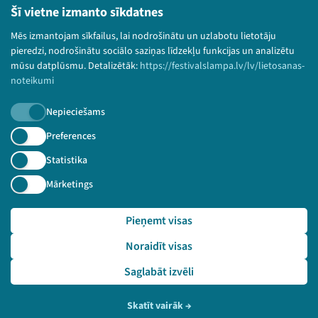
Lietošanas noteikumi un sīkdatņu politika
Šī vietne izmanto sīkdatnes
Bērnu aizsardzības politika
Mēs izmantojam sīkfailus, lai nodrošinātu un uzlabotu lietotāju
© 2026 Sarunu festivāls LAMPA Visas tiesības
pieredzi, nodrošinātu sociālo saziņas līdzekļu funkcijas un analizētu
paturētas.
mūsu datplūsmu. Detalizētāk:
https://festivalslampa.lv/lv/lietosanas-
noteikumi
Nepieciešams
Piesakies jaunumiem!
Preferences
Statistika
Nepalaid garām aktuālāko informāciju!
Mārketings
Pieņemt visas
Pieteikties
Noraidīt visas
🔗 https://festivalslampa.lv/lv/dalibnieki/1870
Saglabāt izvēli
Skatīt vairāk
→