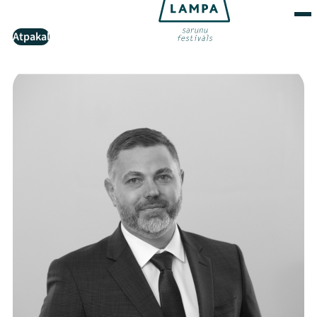
Atpakaļ