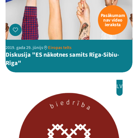
Pasākumam
nav video
ieraksta
2019. gada 29. jūnijs
Eiropas telts
Diskusija "ES nākotnes samits Rīga-Sibiu-
Rīga"
LV