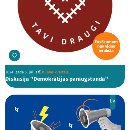
Pasākumam
nav video
ieraksta
2024. gada 5. jūlijs
Kijivas kvartāls
Diskusija "Demokrātijas paraugstunda"
LV
Mana programma