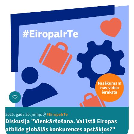
Threads
Facebook
Youtube
X
Instagram
Flick
TikTok
Pasākumam
nav video
ieraksta
2025. gada 20. jūnijs
#EiropaIrTe
Diskusija "Vienkāršošana. Vai īstā Eiropas
atbilde globālās konkurences apstākļos?"