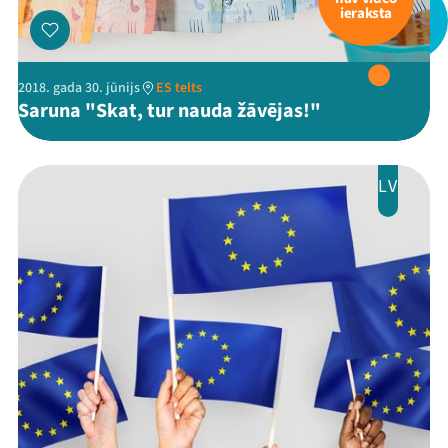
ieraksta
2018. gada 30. jūnijs
ES telts
Saruna "Skat, tur nauda žāvējas!"
LV