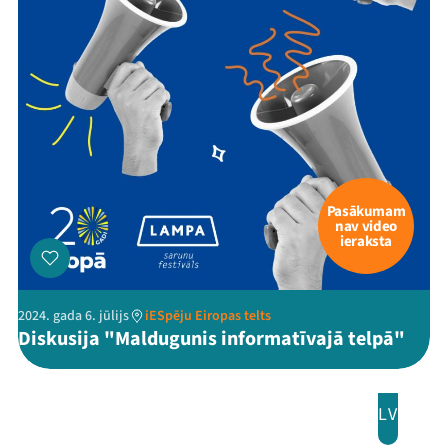
Festivāls
Programma
Arhīvs
Viņi bija LAMPĀ 2026
Pasākumam
Jaunumi
nav video
ieraksta
Ziedo
Veikals
2024. gada 6. jūlijs
iESpēju Eiropas telts
Diskusija "Maldugunis informatīvajā telpā"
Kontakti
LV