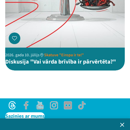
2026. gada 10. jūlijs
Skatuve "Eiropa ir te!"
Diskusija "Vai vārda brīvība ir pārvērtēta?"
Threads
Facebook
Youtube
Instagram
Flick
TikTok
Sazinies ar mums
Privātuma politika