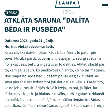
ATPAKAĻ
ATKLĀTA SARUNA "DALĪTA
BĒDA IR PUSBĒDA"
Datums:
2025. gada 21. jūnijs
Norises vieta:
Iedvesmas telts
Katra cilvēka dzīvē ir bijusi kāda bēda. Viens to patur pie
sevis, klusībā pārdzīvodams un, iespējams, sevi grauzdams
no iekšpuses, bet cits ir gatavs ar to dalīties. Atklāti stāstīt par
to, kam gājis cauri, ko piedzīvojis un arī to, ko no tās mācījies.
Norunājot no sevis bēdu, pašam paliek vieglāk, turklāt, ar
savu pieredzi var iedvesmot ļoti daudzus cilvēkus. Parādīt to,
ka no jebkuras situācijās dzīvē ir izeja, un pat, ja šķiet, ka
tādas nav - izeja ir, ja blakus ir cilvēks, kurš ir gatavs uzklausīt
un palīdzēt. Lasot par sāpīgām, aktuālām tēmām (dažādas
atkarības, slimības, nevarēšanas ilgstoši tikt pie sava bērniņa