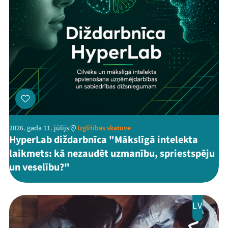
2026. gada 11. jūlijs
Izglītības skatuve
HyperLab diždarbnīca "Mākslīgā intelekta
laikmets: kā nezaudēt uzmanību, spriestspēju
un veselību?"
LV