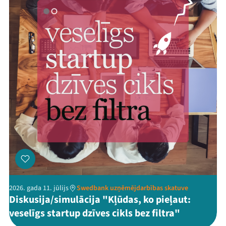
2026. gada 11. jūlijs
Swedbank uzņēmējdarbības skatuve
Diskusija/simulācija "Kļūdas, ko pieļaut:
veselīgs startup dzīves cikls bez filtra"