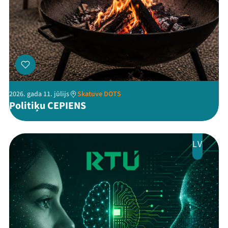
Threads
Facebook
Youtube
X
Instagram
Flick
TikTok
2026. gada 11. jūlijs
Skatuve DOTS
Politiķu CEPIENS
LV