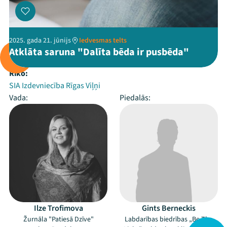
2025. gada 21. jūnijs
Iedvesmas telts
Atklāta saruna "Dalīta bēda ir pusbēda"
Rīko:
SIA Izdevniecība Rīgas Viļņi
Vada:
Piedalās:
Ilze Trofimova
Gints Berneckis
Žurnāla "Patiesā Dzīve"
Labdarības biedrības „Be The