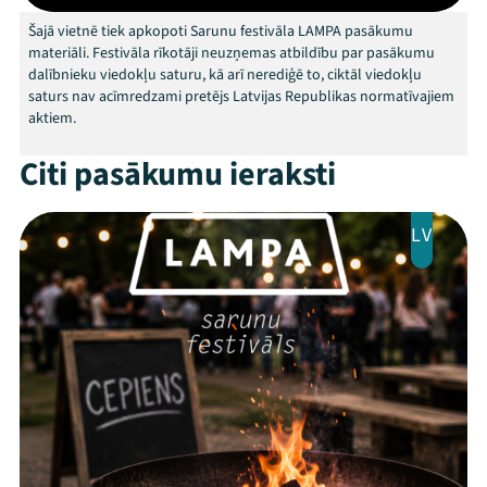
Arhīvs
Šajā vietnē tiek apkopoti Sarunu festivāla LAMPA pasākumu
Viņi bija LAMPĀ 2026
materiāli. Festivāla rīkotāji neuzņemas atbildību par pasākumu
dalībnieku viedokļu saturu, kā arī nerediģē to, ciktāl viedokļu
saturs nav acīmredzami pretējs Latvijas Republikas normatīvajiem
Jaunumi
aktiem.
Ziedo
Citi pasākumu ieraksti
Veikals
LV
Kontakti