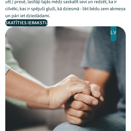
utt.) presē, lasītāji tajās mēdz saskatīt sevi un redzēt, ka ir
cilvēki, kas ir spējuši gluži, kā dziesmā - likt bēdu zem akmeņa
un pāri iet dziedādami.
SKATĪTIES IERAKSTU
LV