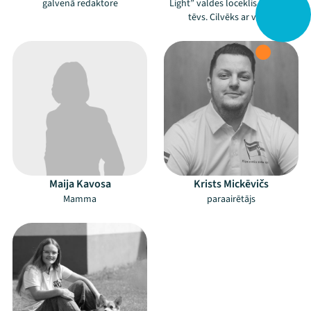
galvenā redaktore
Light” valdes loceklis. 7 bērnu
tēvs. Cilvēks ar vīziju.
Maija Kavosa
Krists Mickēvičs
Mamma
paraairētājs