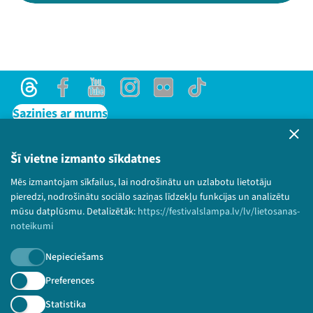
Threads
Facebook
Youtube
Instagram
Flick
TikTok
Sazinies ar mums
Privātuma politika
Lietošanas noteikumi un sīkdatņu politika
Šī vietne izmanto sīkdatnes
Bērnu aizsardzības politika
Mēs izmantojam sīkfailus, lai nodrošinātu un uzlabotu lietotāju
© 2026 Sarunu festivāls LAMPA Visas tiesības
pieredzi, nodrošinātu sociālo saziņas līdzekļu funkcijas un analizētu
paturētas.
mūsu datplūsmu. Detalizētāk:
https://festivalslampa.lv/lv/lietosanas-
noteikumi
Nepieciešams
Piesakies jaunumiem!
Preferences
Statistika
Nepalaid garām aktuālāko informāciju!