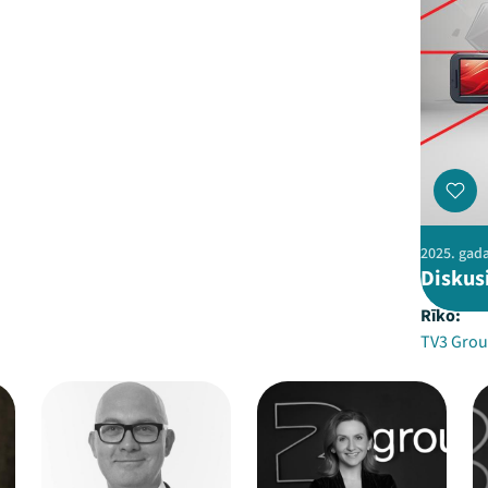
2025. gada
Diskusi
Rīko:
TV3 Grou