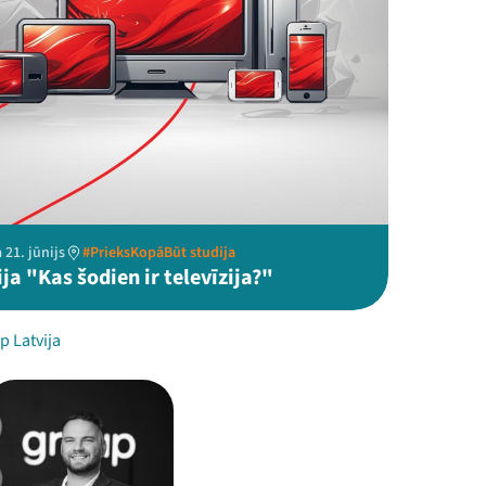
 21. jūnijs
#PrieksKopāBūt studija
ja "Kas šodien ir televīzija?"
p Latvija