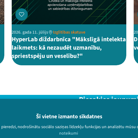
2026. gada 11. jūlijs
Izglītības skatuve
20
HyperLab diždarbnīca "Mākslīgā intelekta
D
laikmets: kā nezaudēt uzmanību,
v
spriestspēju un veselību?"
Piesakies jaunum
Nepalaid garām aktuālāko in
Šī vietne izmanto sīkdatnes
u pieredzi, nodrošinātu sociālo saziņas līdzekļu funkcijas un analizētu mūsu
noteikumi