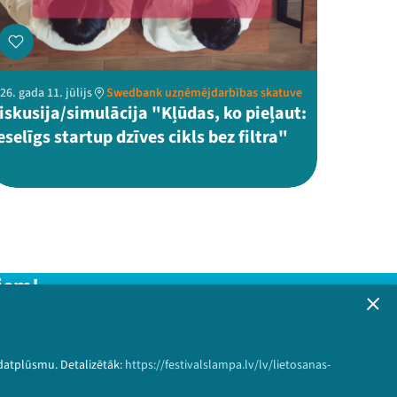
26. gada 11. jūlijs
Swedbank uzņēmējdarbības skatuve
iskusija/simulācija "Kļūdas, ko pieļaut:
eselīgs startup dzīves cikls bez filtra"
iem!
formāciju!
 datplūsmu. Detalizētāk:
https://festivalslampa.lv/lv/lietosanas-
Pieteikties