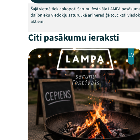
Šajā vietnē tiek apkopoti Sarunu festivāla LAMPA pasākumu
dalībnieku viedokļu saturu, kā arī nerediģē to, ciktāl vied
aktiem.
Citi pasākumu ieraksti
LV