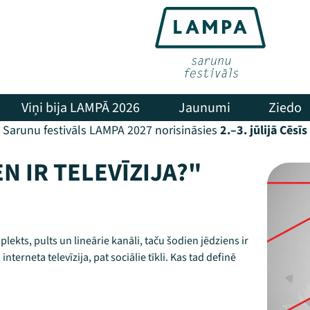
Viņi bija LAMPĀ 2026
Jaunumi
Ziedo
Sarunu festivāls LAMPA 2027 norisināsies
2.–3. jūlijā Cēsīs
N IR TELEVĪZIJA?"
plekts, pults un lineārie kanāli, taču šodien jēdziens ir
nterneta televīzija, pat sociālie tīkli. Kas tad definē