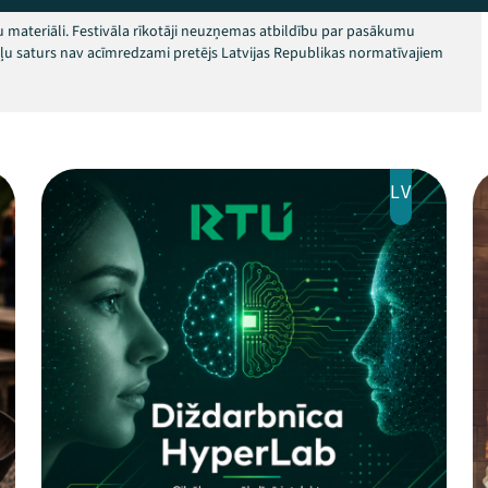
 materiāli. Festivāla rīkotāji neuzņemas atbildību par pasākumu
okļu saturs nav acīmredzami pretējs Latvijas Republikas normatīvajiem
LV