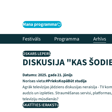
Mana programma
Festivāls
Programma
Arhīvs
OSKARS LEPERS
DISKUSIJA "KAS ŠODIE
Datums:
2025. gada 21. jūnijs
Norises vieta:
#PrieksKopāBūt studija
Agrāk televīzijas jēdziens diskusijas neraisīja - TV kom
audzis un izpleties. Straumēšanas servisi, platformas, i
televīziju mūsdienās?
SKATĪTIES IERAKSTU