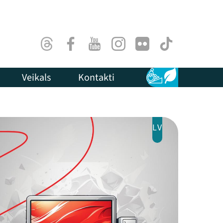
Threads
Facebook
Youtube
Instagram
Flick
TikTok
Veikals
Kontakti
Pieejamība
Ilgtspēja
LV