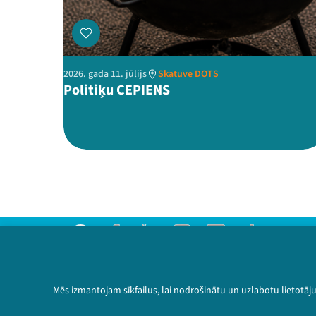
2026. gada 11. jūlijs
Skatuve DOTS
Politiķu CEPIENS
Threads
Facebook
Youtube
Instagram
Flick
TikTok
Sazinies ar mums
Privātuma politika
Mēs izmantojam sīkfailus, lai nodrošinātu un uzlabotu lietotāj
Lietošanas noteikumi un sīkdatņu politika