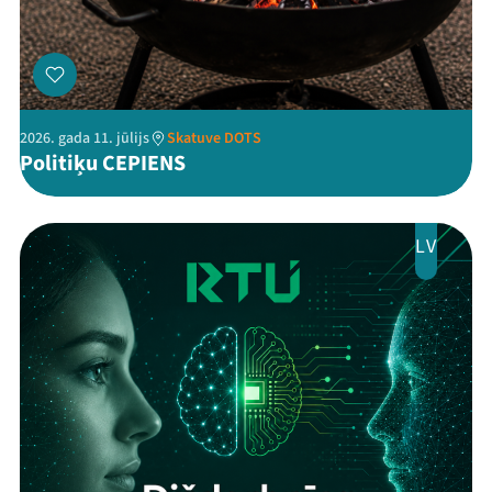
2026. gada 11. jūlijs
Skatuve DOTS
Politiķu CEPIENS
LV