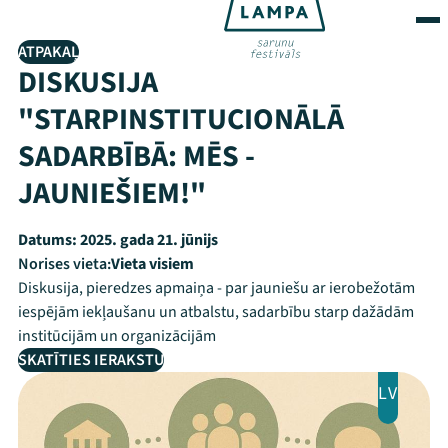
ATPAKAĻ
DISKUSIJA
"STARPINSTITUCIONĀLĀ
SADARBĪBĀ: MĒS -
JAUNIEŠIEM!"
Datums:
2025. gada 21. jūnijs
Norises vieta:
Vieta visiem
Diskusija, pieredzes apmaiņa - par jauniešu ar ierobežotām
iespējām iekļaušanu un atbalstu, sadarbību starp dažādām
institūcijām un organizācijām
SKATĪTIES IERAKSTU
LV