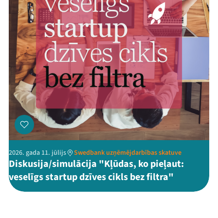
2026. gada 11. jūlijs
Swedbank uzņēmējdarbības skatuve
Diskusija/simulācija "Kļūdas, ko pieļaut:
veselīgs startup dzīves cikls bez filtra"