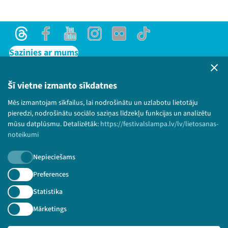
Threads
Facebook
Youtube
Instagram
Flick
TikTok
Sazinies ar mums
Privātuma politika
Lietošanas noteikumi un sīkdatņu politika
Šī vietne izmanto sīkdatnes
Bērnu aizsardzības politika
Mēs izmantojam sīkfailus, lai nodrošinātu un uzlabotu lietotāju
© 2026 Sarunu festivāls LAMPA Visas tiesības
pieredzi, nodrošinātu sociālo saziņas līdzekļu funkcijas un analizētu
paturētas.
mūsu datplūsmu. Detalizētāk:
https://festivalslampa.lv/lv/lietosanas-
noteikumi
Nepieciešams
Piesakies jaunumiem!
Preferences
Statistika
Nepalaid garām aktuālāko informāciju!
Mārketings