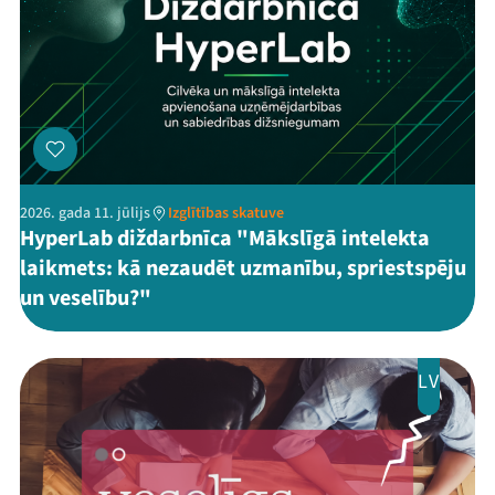
2026. gada 11. jūlijs
Izglītības skatuve
HyperLab diždarbnīca "Mākslīgā intelekta
laikmets: kā nezaudēt uzmanību, spriestspēju
un veselību?"
LV