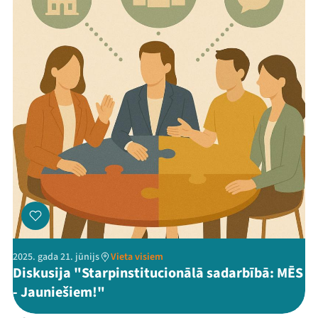
2025. gada 21. jūnijs
Vieta visiem
Diskusija "Starpinstitucionālā sadarbībā: MĒS
- Jauniešiem!"