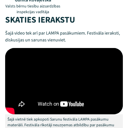
Gunita Kovaļevska
Valsts bērnu tiesību aizsardzības
inspekcijas vadītāja
SKATIES IERAKSTU
Šajā video tek arī par LAMPA pasākumiem. Festivāla ieraksti,
diskusijas un sarunas vienuviet.
Mana programma
Festivāls
Programma
Šajā vietnē tiek apkopoti Sarunu festivāla LAMPA pasākumu
Arhīvs
materiāli. Festivāla rīkotāji neuzņemas atbildību par pasākumu