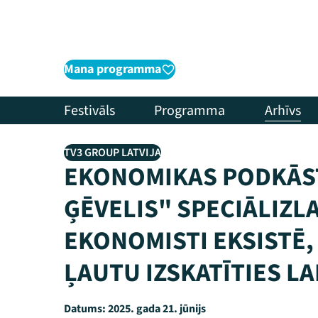
Mana programma
Festivāls
Programma
Arhīvs
TV3 GROUP LATVIJA
EKONOMIKAS PODKĀST
ĢĒVELIS" SPECIĀLIZL
EKONOMISTI EKSISTĒ,
ĻAUTU IZSKATĪTIES LA
Datums:
2025. gada 21. jūnijs