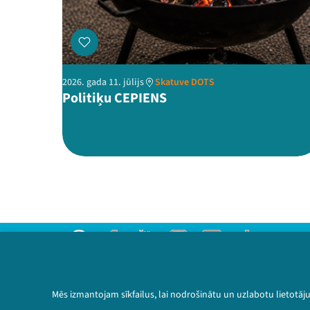
2026. gada 11. jūlijs
Skatuve DOTS
Politiķu CEPIENS
Threads
Facebook
Youtube
Instagram
Flick
TikTok
Sazinies ar mums
Privātuma politika
Mēs izmantojam sīkfailus, lai nodrošinātu un uzlabotu lietotāj
Lietošanas noteikumi un sīkdatņu politika