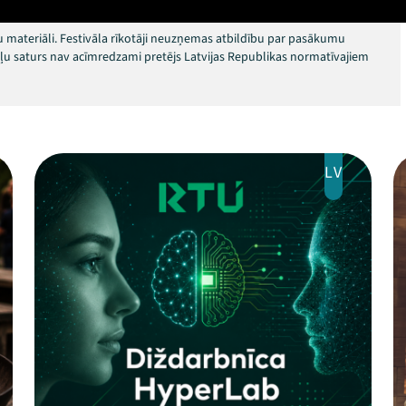
 materiāli. Festivāla rīkotāji neuzņemas atbildību par pasākumu
okļu saturs nav acīmredzami pretējs Latvijas Republikas normatīvajiem
LV