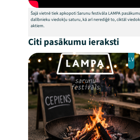
Šajā vietnē tiek apkopoti Sarunu festivāla LAMPA pasākumu
dalībnieku viedokļu saturu, kā arī nerediģē to, ciktāl vied
aktiem.
Citi pasākumu ieraksti
LV