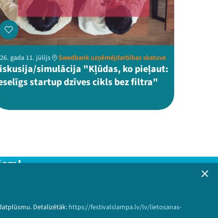
26. gada 11. jūlijs
Swedbank uzņēmējdarbības skatuve
iskusija/simulācija "Kļūdas, ko pieļaut:
eselīgs startup dzīves cikls bez filtra"
iem!
formāciju!
 datplūsmu. Detalizētāk:
https://festivalslampa.lv/lv/lietosanas-
Pieteikties