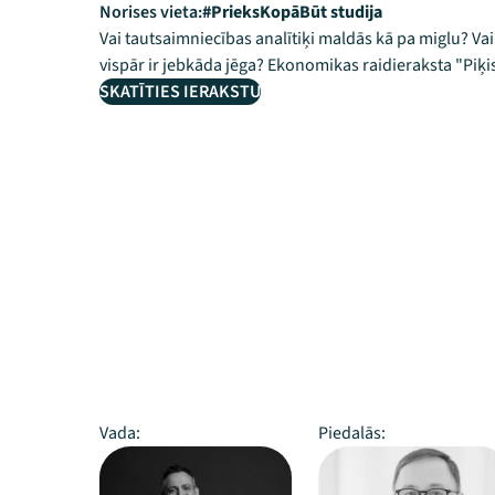
Norises vieta:
#PrieksKopāBūt studija
Vai tautsaimniecības analītiķi maldās kā pa miglu? Va
vispār ir jebkāda jēga? Ekonomikas raidieraksta "Piķi
SKATĪTIES IERAKSTU
Vada:
Piedalās: