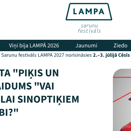
Viņi bija LAMPĀ 2026
Jaunumi
Ziedo
Sarunu festivāls LAMPA 2027 norisināsies
2.–3. jūlijā Cēsīs
A "PIĶIS UN
AIDUMS "VAI
 LAI SINOPTIĶIEM
BI?"