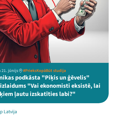
 21. jūnijs
#PrieksKopāBūt studija
ikas podkāsta "Piķis un ģēvelis"
izlaidums "Vai ekonomisti eksistē, lai
ķiem ļautu izskatīties labi?"
p Latvija