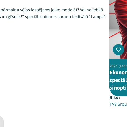
i pārmaiņu vējos iespējams jelko modelēt? Vai no jebkā
s un ģēvelis!" speciālizlaidums sarunu festivālā "Lampa".
2025. gada
Ekonom
speciāl
sinopti
Rīko:
TV3 Grou