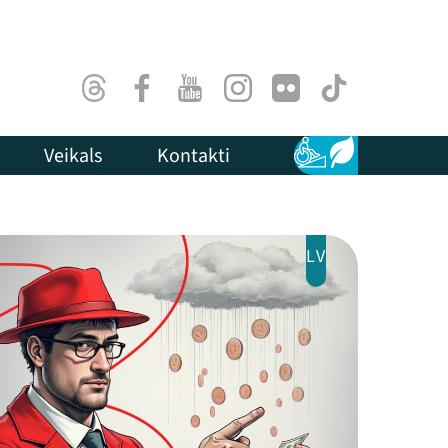
Threads
Facebook
Youtube
Instagram
Flick
TikTok
Veikals
Kontakti
Pieejamība
Ilgtspēja
LV