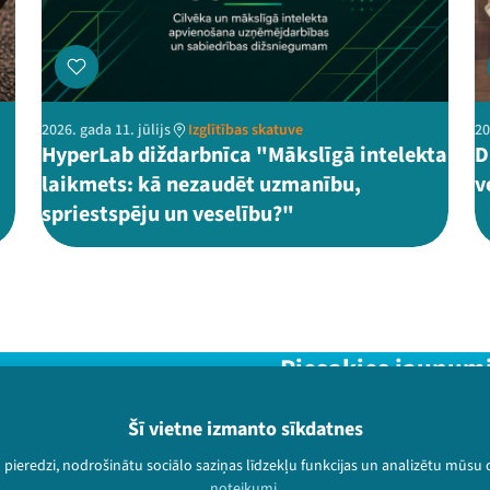
2026. gada 11. jūlijs
Izglītības skatuve
20
HyperLab diždarbnīca "Mākslīgā intelekta
D
laikmets: kā nezaudēt uzmanību,
v
spriestspēju un veselību?"
Piesakies jaunum
Nepalaid garām aktuālāko in
Šī vietne izmanto sīkdatnes
u pieredzi, nodrošinātu sociālo saziņas līdzekļu funkcijas un analizētu mūsu
noteikumi