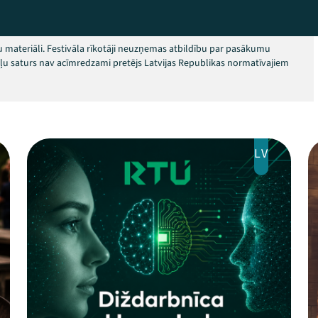
 materiāli. Festivāla rīkotāji neuzņemas atbildību par pasākumu
okļu saturs nav acīmredzami pretējs Latvijas Republikas normatīvajiem
LV