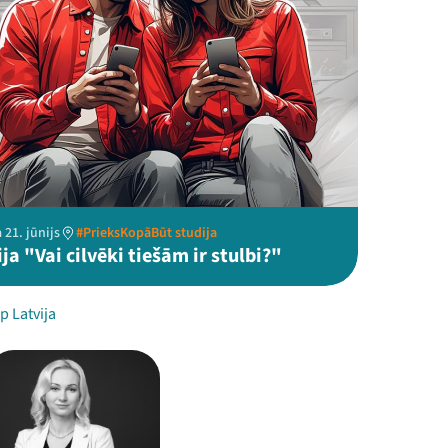
 21. jūnijs
#PrieksKopāBūt studija
ja "Vai cilvēki tiešām ir stulbi?"
p Latvija