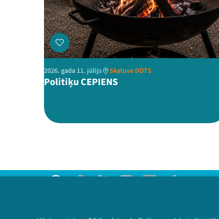
2026. gada 11. jūlijs
Skatuve DOTS
Politiķu CEPIENS
Threads
Facebook
Youtube
Instagram
Flick
TikTok
Sazinies ar mums
Privātuma politika