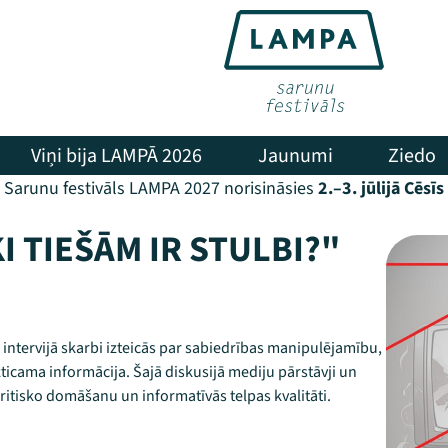
Viņi bija LAMPĀ 2026
Jaunumi
Ziedo
Sarunu festivāls LAMPA 2027 norisināsies
2.–3. jūlijā Cēsīs
I TIEŠĀM IR STULBI?"
 intervijā skarbi izteicās par sabiedrības manipulējamību,
 uzticama informācija. Šajā diskusijā mediju pārstāvji un
ritisko domāšanu un informatīvās telpas kvalitāti.