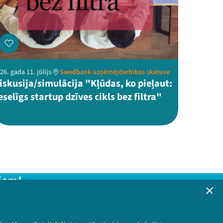
26. gada 11. jūlijs
Swedbank uzņēmējdarbības skatuve
iskusija/simulācija "Kļūdas, ko pieļaut:
eselīgs startup dzīves cikls bez filtra"
iem!
formāciju!