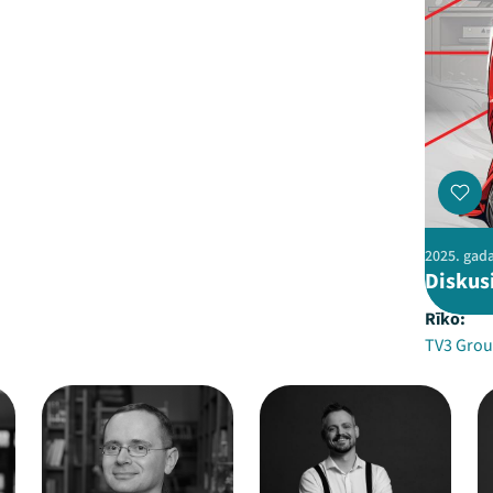
2025. gada
Diskusi
Rīko:
TV3 Grou