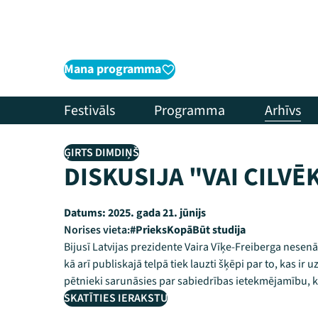
Mana programma
Festivāls
Programma
Arhīvs
ĢIRTS DIMDIŅŠ
DISKUSIJA "VAI CILVĒK
Datums:
2025. gada 21. jūnijs
Norises vieta:
#PrieksKopāBūt studija
Bijusī Latvijas prezidente Vaira Vīķe-Freiberga nesenā
kā arī publiskajā telpā tiek lauzti šķēpi par to, kas ir
pētnieki sarunāsies par sabiedrības ietekmējamību, k
SKATĪTIES IERAKSTU