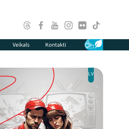
Threads
Facebook
Youtube
Instagram
Flick
TikTok
Veikals
Kontakti
Pieejamība
Ilgtspēja
LV