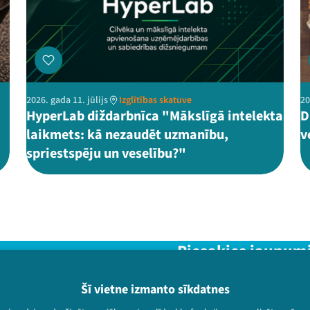
2026. gada 11. jūlijs
Izglītības skatuve
20
HyperLab diždarbnīca "Mākslīgā intelekta
D
laikmets: kā nezaudēt uzmanību,
v
spriestspēju un veselību?"
Piesakies jaunum
Nepalaid garām aktuālāko in
Šī vietne izmanto sīkdatnes