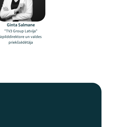
Ginta Salmane
"TV3 Group Latvija"
izpilddirektore un valdes
priekšsēdētāja