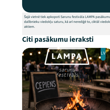
Šajā vietnē tiek apkopoti Sarunu festivāla LAMPA pasākumu
dalībnieku viedokļu saturu, kā arī nerediģē to, ciktāl vied
aktiem.
Citi pasākumu ieraksti
LV