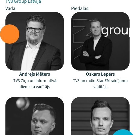
TV3 Group Latvija
Vada:
Piedalās:
Andrejs Mēters
Oskars Lepers
TV3 Ziņu un informatīvā
TV3 un radio Star FM raidījumu
dienesta vadītājs
vadītājs