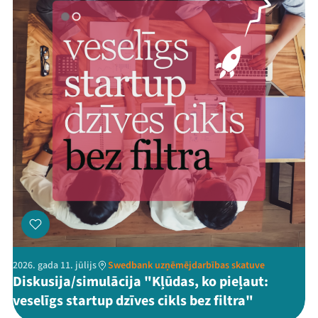
2026. gada 11. jūlijs
Swedbank uzņēmējdarbības skatuve
Diskusija/simulācija "Kļūdas, ko pieļaut:
veselīgs startup dzīves cikls bez filtra"