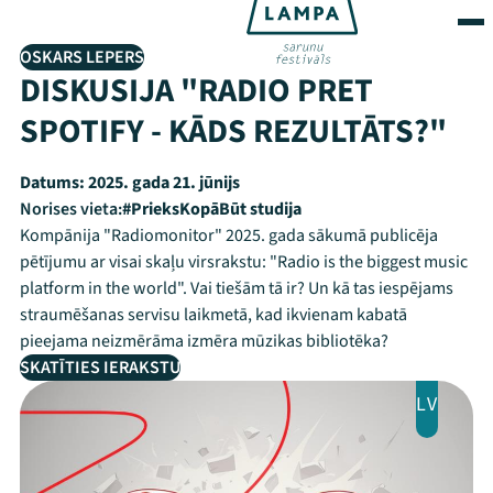
OSKARS LEPERS
DISKUSIJA "RADIO PRET
SPOTIFY - KĀDS REZULTĀTS?"
Datums:
2025. gada 21. jūnijs
Norises vieta:
#PrieksKopāBūt studija
Kompānija "Radiomonitor" 2025. gada sākumā publicēja
pētījumu ar visai skaļu virsrakstu: "Radio is the biggest music
platform in the world". Vai tiešām tā ir? Un kā tas iespējams
straumēšanas servisu laikmetā, kad ikvienam kabatā
pieejama neizmērāma izmēra mūzikas bibliotēka?
SKATĪTIES IERAKSTU
LV