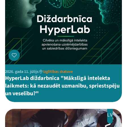
2026. gada 11. jūlijs
Izglītības skatuve
HyperLab diždarbnīca "Mākslīgā intelekta
laikmets: kā nezaudēt uzmanību, spriestspēju
un veselību?"
LV