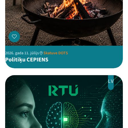
Kontakti
2026. gada 11. jūlijs
Skatuve DOTS
Politiķu CEPIENS
Threads
Facebook
Youtube
X
Instagram
Flick
TikTok
LV