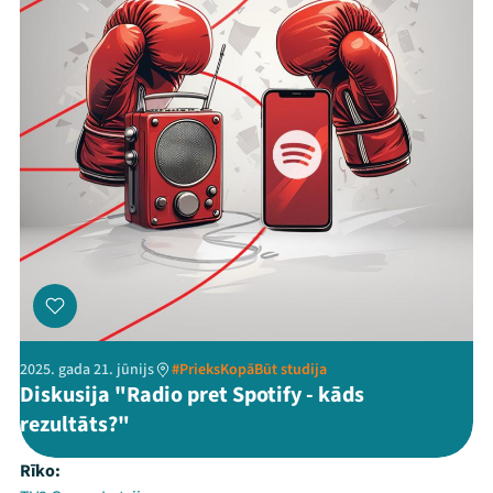
2025. gada 21. jūnijs
#PrieksKopāBūt studija
Diskusija "Radio pret Spotify - kāds
rezultāts?"
Rīko: