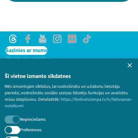
Threads
Facebook
Youtube
Instagram
Flick
TikTok
Sazinies ar mums
Privātuma politika
Lietošanas noteikumi un sīkdatņu politika
Bērnu aizsardzības politika
Šī vietne izmanto sīkdatnes
© 2026 Sarunu festivāls LAMPA Visas tiesības
Mēs izmantojam sīkfailus, lai nodrošinātu un uzlabotu lietotāju
paturētas.
pieredzi, nodrošinātu sociālo saziņas līdzekļu funkcijas un analizētu
mūsu datplūsmu. Detalizētāk:
https://festivalslampa.lv/lv/lietosanas-
noteikumi
Nepieciešams
Piesakies jaunumiem!
Preferences
Nepalaid garām aktuālāko informāciju!