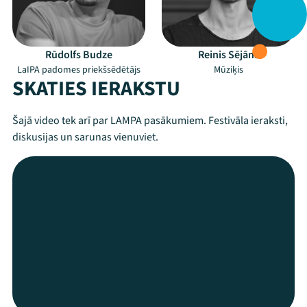
Rūdolfs Budze
Reinis Sējāns
LaIPA padomes priekšsēdētājs
Mūziķis
SKATIES IERAKSTU
Šajā video tek arī par LAMPA pasākumiem. Festivāla ieraksti,
diskusijas un sarunas vienuviet.