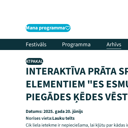
Mana programma
Festivāls
Programma
Arhīvs
ATPAKAĻ
INTERAKTĪVA PRĀTA S
ELEMENTIEM "ES ESMU
PIEGĀDES ĶĒDES VĒST
Datums:
2025. gada 20. jūnijs
Norises vieta:
Lauku telts
Cik liela ietekme ir nepieciešama, lai kļūtu par kādas 