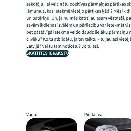
sekotāju, lai veicinātu pozitīvas pārmaiņas pārtikas 
lēmumus, kas ietekmē vietējo pārtikas ķēdi? Mēs ik die
un patēriņu. Un, ja nu mēs katrs jau esam vēstneši, pat
savām ikdienas izvēlēm un pārliecību var ietekmēt vis
bet pastāvīgā ietekme veido daudz lielāku pārmaiņu 
cilvēku? Ko tu atbildētu, ja tev teiktu – tu jau esi vie
Latvijā? Vai tu tam noticētu? Jo tu esi.
SKATĪTIES IERAKSTU
Vada:
Piedalās: