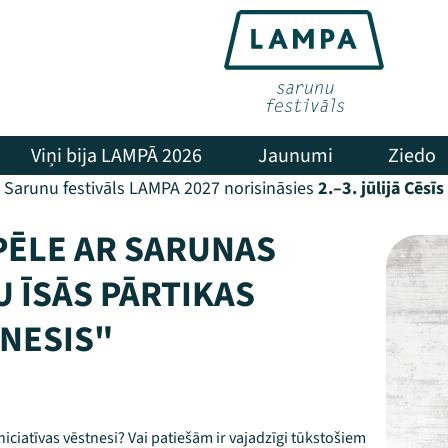
Viņi bija LAMPĀ 2026
Jaunumi
Ziedo
Sarunu festivāls LAMPA 2027 norisināsies
2.–3. jūlijā Cēsīs
PĒLE AR SARUNAS
 ĪSĀS PĀRTIKAS
NESIS"
iniciatīvas vēstnesi? Vai patiešām ir vajadzīgi tūkstošiem