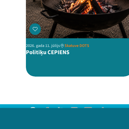
2026. gada 11. jūlijs
Skatuve DOTS
Politiķu CEPIENS
Threads
Facebook
Youtube
Instagram
Flick
TikTok
Sazinies ar mums