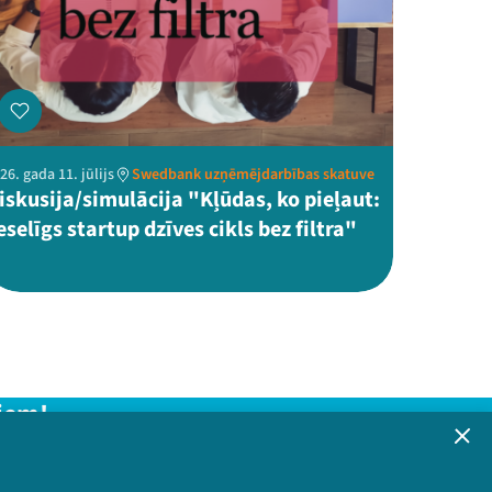
26. gada 11. jūlijs
Swedbank uzņēmējdarbības skatuve
iskusija/simulācija "Kļūdas, ko pieļaut:
eselīgs startup dzīves cikls bez filtra"
iem!
formāciju!