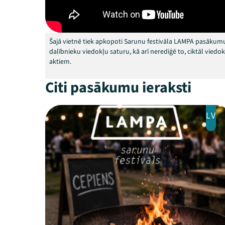
Šajā vietnē tiek apkopoti Sarunu festivāla LAMPA pasākumu
dalībnieku viedokļu saturu, kā arī nerediģē to, ciktāl vied
aktiem.
Citi pasākumu ieraksti
LV