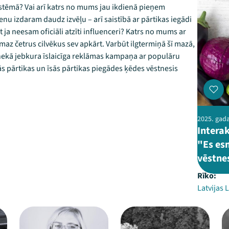
sistēmā? Vai arī katrs no mums jau ikdienā pieņem
nu izdaram daudz izvēļu – arī saistībā ar pārtikas iegādi
 ja neesam oficiāli atzīti influenceri? Katrs no mums ar
maz četrus cilvēkus sev apkārt. Varbūt ilgtermiņā šī mazā,
nekā jebkura īslaicīga reklāmas kampaņa ar populāru
tējās pārtikas un īsās pārtikas piegādes ķēdes vēstnesis
2025. gada
Intera
"Es es
vēstne
Rīko:
Latvijas 