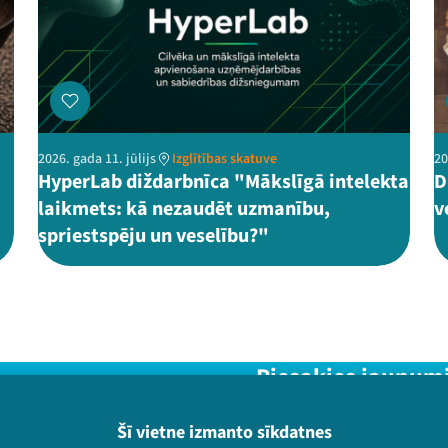
2026. gada 11. jūlijs
Izglītības skatuve
20
HyperLab diždarbnīca "Mākslīgā intelekta
D
laikmets: kā nezaudēt uzmanību,
v
spriestspēju un veselību?"
Piesakies jaunum
Nepalaid garām aktuālāko in
Šī vietne izmanto sīkdatnes