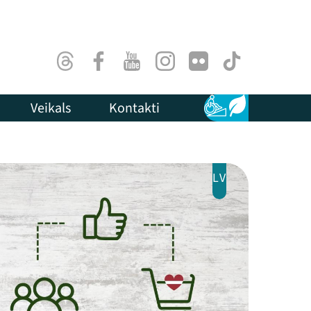
Threads
Facebook
Youtube
Instagram
Flick
TikTok
Veikals
Kontakti
Pieejamība
Ilgtspēja
LV