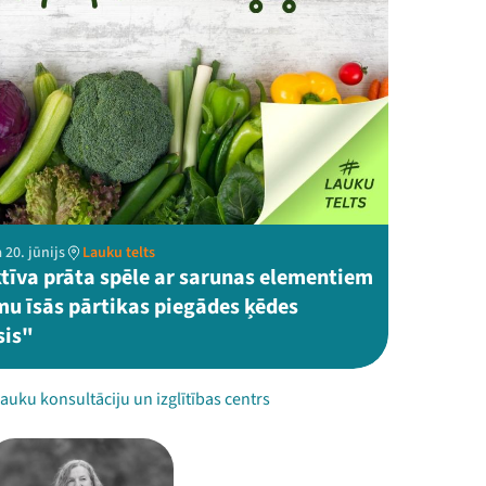
 20. jūnijs
Lauku telts
ktīva prāta spēle ar sarunas elementiem
mu īsās pārtikas piegādes ķēdes
sis"
Lauku konsultāciju un izglītības centrs