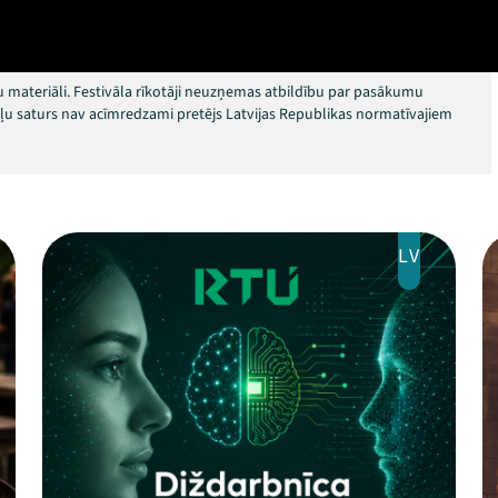
 materiāli. Festivāla rīkotāji neuzņemas atbildību par pasākumu
okļu saturs nav acīmredzami pretējs Latvijas Republikas normatīvajiem
LV