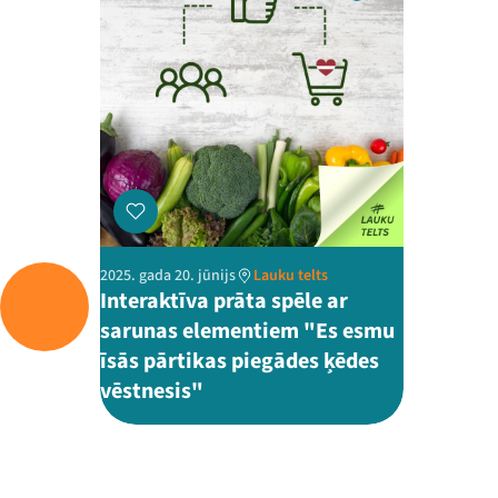
2025. gada 20. jūnijs
Lauku telts
Interaktīva prāta spēle ar
sarunas elementiem "Es esmu
īsās pārtikas piegādes ķēdes
vēstnesis"