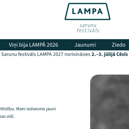
Viņi bija LAMPĀ 2026
Jaunumi
Ziedo
Sarunu festivāls LAMPA 2027 norisināsies
2.–3. jūlijā Cēsīs
ttīstību. Mani iedvesmo jauni
bas vidi.