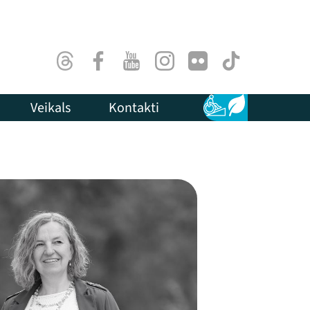
Threads
Facebook
Youtube
Instagram
Flick
TikTok
Veikals
Kontakti
Pieejamība
Ilgtspēja