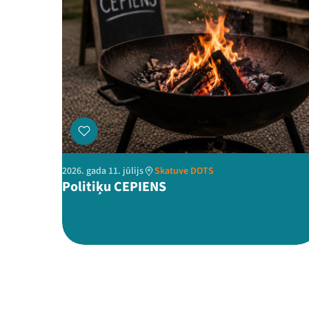
2026. gada 11. jūlijs
Skatuve DOTS
Politiķu CEPIENS