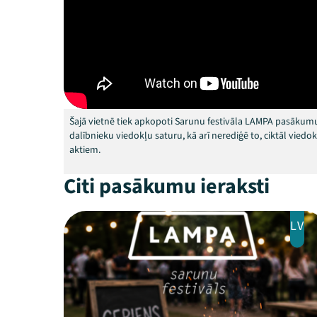
Šajā vietnē tiek apkopoti Sarunu festivāla LAMPA pasākumu
dalībnieku viedokļu saturu, kā arī nerediģē to, ciktāl vied
aktiem.
Citi pasākumu ieraksti
LV