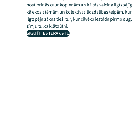
nostiprinās caur kopienām un kā tās veicina ilgtspēj
kā ekosistēmām un kolektīvas līdzdalības telpām, kur
ilgtspēja sākas tieši tur, kur cilvēks iestāda pirmo aug
zīmju tulka klātbūtni.
SKATĪTIES IERAKSTU