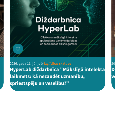
2026. gada 11. jūlijs
Izglītības skatuve
20
HyperLab diždarbnīca "Mākslīgā intelekta
D
laikmets: kā nezaudēt uzmanību,
v
spriestspēju un veselību?"