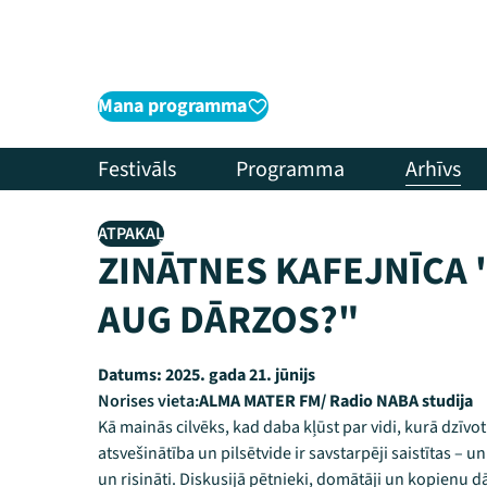
Mana programma
Festivāls
Programma
Arhīvs
ATPAKAĻ
ZINĀTNES KAFEJNĪCA
AUG DĀRZOS?"
Datums:
2025. gada 21. jūnijs
Norises vieta:
ALMA MATER FM/ Radio NABA studija
Kā mainās cilvēks, kad daba kļūst par vidi, kurā dzīvot
atsvešinātība un pilsētvide ir savstarpēji saistītas – un
un risināti. Diskusijā pētnieki, domātāji un kopienu d