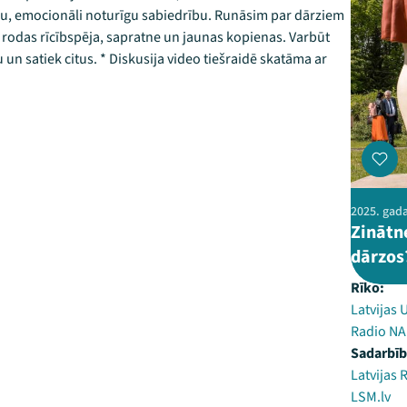
īgu, emocionāli noturīgu sabiedrību. Runāsim par dārziem
 rodas rīcībspēja, sapratne un jaunas kopienas. Varbūt
u un satiek citus. * Diskusija video tiešraidē skatāma ar
2025. gada
Zinātn
dārzos
Rīko:
Latvijas 
Radio N
Sadarbīb
Latvijas 
LSM.lv