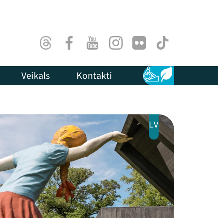
Threads
Facebook
Youtube
Instagram
Flick
TikTok
Veikals
Kontakti
Pieejamība
Ilgtspēja
LV