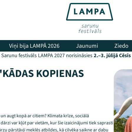
Viņi bija LAMPĀ 2026
Jaunumi
Ziedo
Sarunu festivāls LAMPA 2027 norisināsies
2.–3. jūlijā Cēsīs
 "KĀDAS KOPIENAS
 un augt kopā ar citiem? Klimata krīze, sociālā
 dārzi var kļūt par vietām, kur šie izaicinājumi tiek saprasti
ārzu pārstāvji meklēs atbildes, kā cilvēka saikne ar dabu