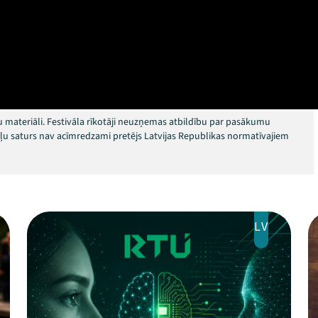
 materiāli. Festivāla rīkotāji neuzņemas atbildību par pasākumu
okļu saturs nav acīmredzami pretējs Latvijas Republikas normatīvajiem
LV