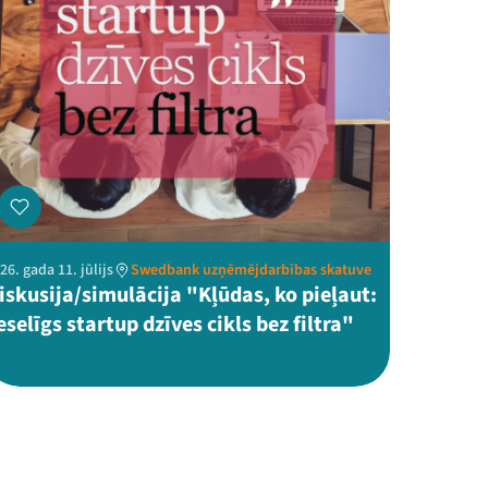
26. gada 11. jūlijs
Swedbank uzņēmējdarbības skatuve
iskusija/simulācija "Kļūdas, ko pieļaut:
eselīgs startup dzīves cikls bez filtra"