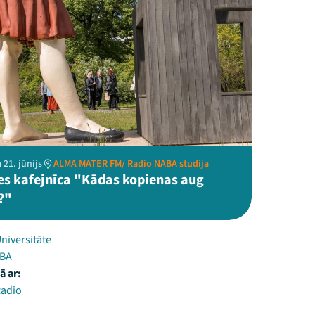
 21. jūnijs
ALMA MATER FM/ Radio NABA studija
es kafejnīca "Kādas kopienas aug
?"
Universitāte
ABA
ā ar:
Radio