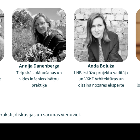
Annija Danenberga
Anda Boluža
Telpiskās plānošanas un
LNB izstāžu projektu vadītāja
e
vides inženierzinātņu
un VKKF Arhitektūras un
praktiķe
dizaina nozares eksperte
lo
raksti, diskusijas un sarunas vienuviet.