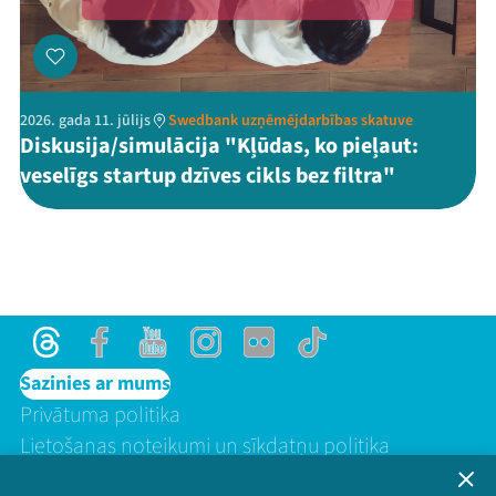
2026. gada 11. jūlijs
Swedbank uzņēmējdarbības skatuve
Diskusija/simulācija "Kļūdas, ko pieļaut:
veselīgs startup dzīves cikls bez filtra"
Threads
Facebook
Youtube
Instagram
Flick
TikTok
Sazinies ar mums
Privātuma politika
Lietošanas noteikumi un sīkdatņu politika
Bērnu aizsardzības politika