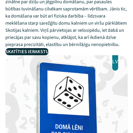
zinātne par dziļu un jēgpilnu domāšanu, par pasaules
būtības tuvināšanu cilvēkam saprotamām vērtībam. Jānis tic,
ka domāšana var būt arī fiziska darbība – līdzsvara
meklēšana starp sarežģītu domu kalniem un viršu pārklātiem
Skotijas kalniem. Viņš pārvietojas ar velosipēdu, iet dabā un
priecājas par savu kopienu, atklājot, ka arī ikdienā dzīve
pieprasa precizitāti, elastību un bērnišķīgu nenopietnību.
SKATĪTIES IERAKSTU
LV