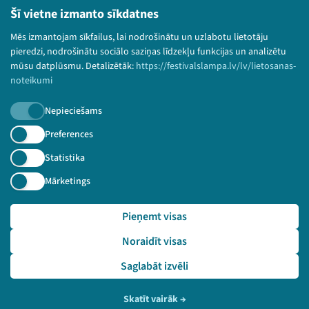
© 2026 Sarunu festivāls LAMPA Visas tiesības
Šī vietne izmanto sīkdatnes
paturētas.
Mēs izmantojam sīkfailus, lai nodrošinātu un uzlabotu lietotāju
pieredzi, nodrošinātu sociālo saziņas līdzekļu funkcijas un analizētu
mūsu datplūsmu. Detalizētāk:
https://festivalslampa.lv/lv/lietosanas-
noteikumi
Piesakies jaunumiem!
Nepieciešams
Nepalaid garām aktuālāko informāciju!
Preferences
Statistika
Mārketings
Pieteikties
Pieņemt visas
🔗 https://festivalslampa.lv/lv/video-arhivs/2892?sp
eaker=P%C4%81rtikas%20dro%C5%A1%C4%ABbas%2C%20dz%C4%
Noraidīt visas
ABvnieku%20vesel%C4%ABbas%20un%20vides%20zin%C4%81tn
iskais%20instit%C5%ABts%20%22BIOR%22&speaker_id=6621
Saglabāt izvēli
Skatīt vairāk
→