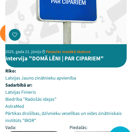
2025. gada 21. jūnijs
Pasaules mazākā skatuve
Intervija "DOMĀ LĒNI | PAR CIPARIEM"
Rīko:
Latvijas Jauno zinātnieku apvienība
Sadarbībā ar:
Latvijas Finieris
Biedrība "Radošās idejas"
AstraMed
Pārtikas drošības, dzīvnieku veselības un vides zinātniskais
institūts "BIOR"
Vada:
Piedalās: