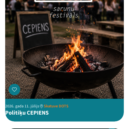
Ziedo
Veikals
Kontakti
Threads
Facebook
Youtube
X
Instagram
Flick
TikTok
2026. gada 11. jūlijs
Skatuve DOTS
Politiķu CEPIENS