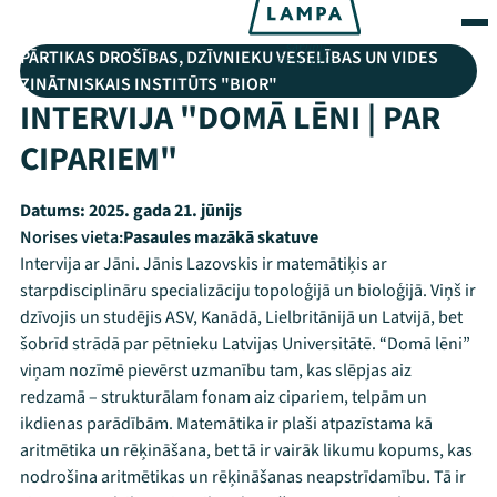
PĀRTIKAS DROŠĪBAS, DZĪVNIEKU VESELĪBAS UN VIDES
ZINĀTNISKAIS INSTITŪTS "BIOR"
INTERVIJA "DOMĀ LĒNI | PAR
CIPARIEM"
Datums:
2025. gada 21. jūnijs
Norises vieta:
Pasaules mazākā skatuve
Intervija ar Jāni. Jānis Lazovskis ir matemātiķis ar
starpdisciplināru specializāciju topoloģijā un bioloģijā. Viņš ir
dzīvojis un studējis ASV, Kanādā, Lielbritānijā un Latvijā, bet
šobrīd strādā par pētnieku Latvijas Universitātē. “Domā lēni”
viņam nozīmē pievērst uzmanību tam, kas slēpjas aiz
redzamā – strukturālam fonam aiz cipariem, telpām un
ikdienas parādībām. Matemātika ir plaši atpazīstama kā
aritmētika un rēķināšana, bet tā ir vairāk likumu kopums, kas
nodrošina aritmētikas un rēķināšanas neapstrīdamību. Tā ir