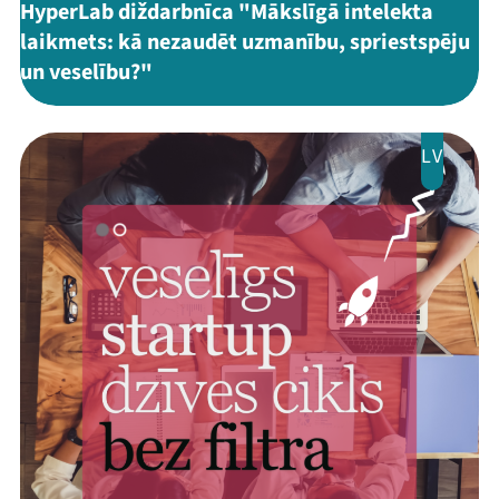
HyperLab diždarbnīca "Mākslīgā intelekta
laikmets: kā nezaudēt uzmanību, spriestspēju
un veselību?"
LV