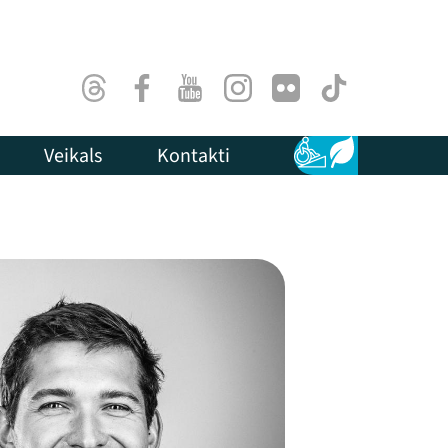
Threads
Facebook
Youtube
Instagram
Flick
TikTok
Veikals
Kontakti
Pieejamība
Ilgtspēja