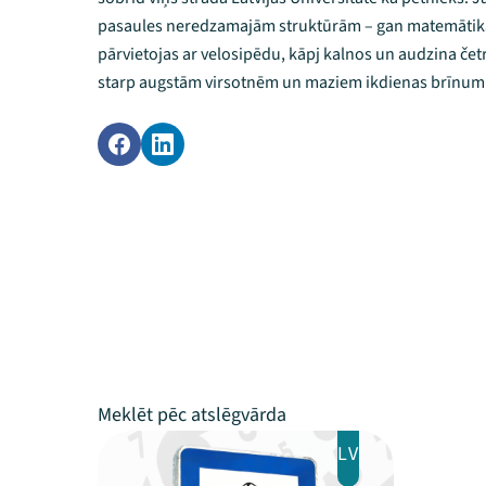
pasaules neredzamajām struktūrām – gan matemātikā,
pārvietojas ar velosipēdu, kāpj kalnos un audzina čet
starp augstām virsotnēm un maziem ikdienas brīnum
LV