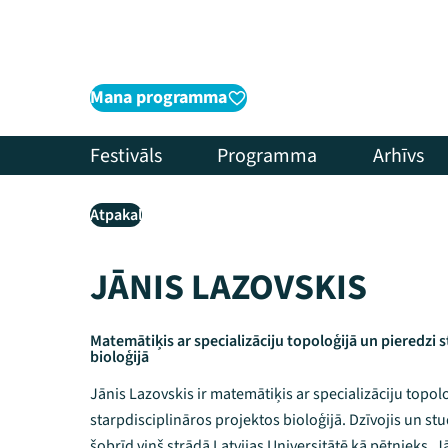
Mana programma
Festivāls
Programma
Arhīvs
Atpakaļ
JĀNIS LAZOVSKIS
Matemātiķis ar specializāciju topoloģijā un pieredzi 
bioloģijā
Jānis Lazovskis ir matemātiķis ar specializāciju topol
starpdisciplināros projektos bioloģijā. Dzīvojis un stu
šobrīd viņš strādā Latvijas Universitātē kā pētnieks. J