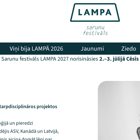
Viņi bija LAMPĀ 2026
Jaunumi
Ziedo
Sarunu festivāls LAMPA 2027 norisināsies
2.–3. jūlijā Cēsīs
starpdisciplināros projektos
oģijā un pieredzi
dējis ASV, Kanādā un Latvijā,
ānis aicina domāt lēni par