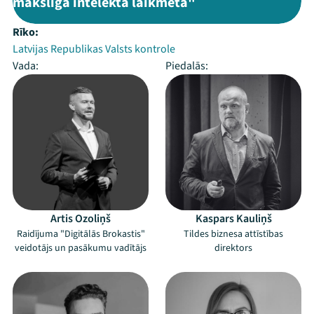
mākslīgā intelekta laikmetā"
Rīko:
Latvijas Republikas Valsts kontrole
Vada:
Piedalās:
Artis Ozoliņš
Kaspars Kauliņš
Raidījuma "Digitālās Brokastis"
Tildes biznesa attīstības
veidotājs un pasākumu vadītājs
direktors