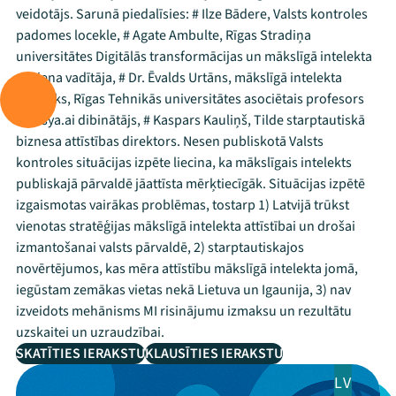
veidotājs. Sarunā piedalīsies: # Ilze Bādere, Valsts kontroles
padomes locekle, # Agate Ambulte, Rīgas Stradiņa
universitātes Digitālās transformācijas un mākslīgā intelekta
virziena vadītāja, # Dr. Ēvalds Urtāns, mākslīgā intelekta
pētnieks, Rīgas Tehnikās universitātes asociētais profesors
un asya.ai dibinātājs, # Kaspars Kauliņš, Tilde starptautiskā
biznesa attīstības direktors. Nesen publiskotā Valsts
kontroles situācijas izpēte liecina, ka mākslīgais intelekts
publiskajā pārvaldē jāattīsta mērķtiecīgāk. Situācijas izpētē
izgaismotas vairākas problēmas, tostarp 1) Latvijā trūkst
vienotas stratēģijas mākslīgā intelekta attīstībai un drošai
izmantošanai valsts pārvaldē, 2) starptautiskajos
novērtējumos, kas mēra attīstību mākslīgā intelekta jomā,
iegūstam zemākas vietas nekā Lietuva un Igaunija, 3) nav
izveidots mehānisms MI risinājumu izmaksu un rezultātu
uzskaitei un uzraudzībai.
SKATĪTIES IERAKSTU
KLAUSĪTIES IERAKSTU
LV