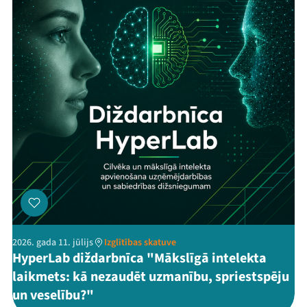
2026. gada 11. jūlijs
Izglītības skatuve
HyperLab diždarbnīca "Mākslīgā intelekta
laikmets: kā nezaudēt uzmanību, spriestspēju
un veselību?"