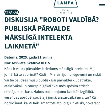
ATPAKAĻ
DISKUSIJA "ROBOTI VALDĪBĀ?
PUBLISKĀ PĀRVALDE
MĀKSLĪGĀ INTELEKTA
LAIKMETĀ"
Datums:
2025. gada 21. jūnijs
Norises vieta:
Skatuve DOTS
Kāds ir valsts pārvaldes briedums mākslīgā intelekta (MI)
jomā, kā to stiprināt? Kādi ir MI risinājumu ieguvumi un riski?
Vai tie palīdzēs mūsu publiskajai pārvaldei kļūt ātrākai,
efektīvākai un caurspīdīgākai? Vai mēs spēsim attīstīt
risinājumus, kas uzlabos pakalpojumu kvalitāti izglītībā,
veselības aprūpē, sociālajā jomā, aizsardzībā un citur? Kā
nodrošināt, ka MI tiek izmantots atbildīgi un ētiski, novēršot