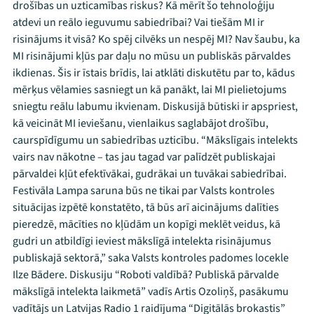
drošības un uzticamības riskus? Kā mērīt šo tehnoloģiju
atdevi un reālo ieguvumu sabiedrībai? Vai tiešām MI ir
risinājums it visā? Ko spēj cilvēks un nespēj MI? Nav šaubu, ka
MI risinājumi kļūs par daļu no mūsu un publiskās pārvaldes
ikdienas. Šis ir īstais brīdis, lai atklāti diskutētu par to, kādus
mērķus vēlamies sasniegt un kā panākt, lai MI pielietojums
sniegtu reālu labumu ikvienam. Diskusijā būtiski ir apspriest,
kā veicināt MI ieviešanu, vienlaikus saglabājot drošību,
caurspīdīgumu un sabiedrības uzticību. “Mākslīgais intelekts
vairs nav nākotne – tas jau tagad var palīdzēt publiskajai
pārvaldei kļūt efektīvākai, gudrākai un tuvākai sabiedrībai.
Festivāla Lampa saruna būs ne tikai par Valsts kontroles
situācijas izpētē konstatēto, tā būs arī aicinājums dalīties
pieredzē, mācīties no kļūdām un kopīgi meklēt veidus, kā
gudri un atbildīgi ieviest mākslīgā intelekta risinājumus
publiskajā sektorā,” saka Valsts kontroles padomes locekle
Ilze Bādere. Diskusiju “Roboti valdībā? Publiskā pārvalde
mākslīgā intelekta laikmetā” vadīs Artis Ozoliņš, pasākumu
vadītājs un Latvijas Radio 1 raidījuma “Digitālās brokastis”