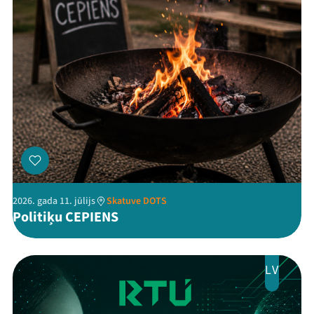
2026. gada 11. jūlijs
Skatuve DOTS
Politiķu CEPIENS
LV