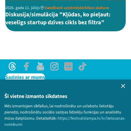
2026. gada 11. jūlijs
Swedbank uzņēmējdarbības skatuve
Diskusija/simulācija "Kļūdas, ko pieļaut:
veselīgs startup dzīves cikls bez filtra"
Threads
Facebook
Youtube
Instagram
Flick
TikTok
Sazinies ar mums
Privātuma politika
Lietošanas noteikumi un sīkdatņu politika
Šī vietne izmanto sīkdatnes
Bērnu aizsardzības politika
Mēs izmantojam sīkfailus, lai nodrošinātu un uzlabotu lietotāju
© 2026 Sarunu festivāls LAMPA Visas tiesības
pieredzi, nodrošinātu sociālo saziņas līdzekļu funkcijas un analizētu
paturētas.
mūsu datplūsmu. Detalizētāk:
https://festivalslampa.lv/lv/lietosanas-
noteikumi