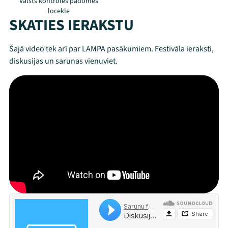
Valsts kontroles padomes
Programma
locekle
SKATIES IERAKSTU
Arhīvs
Šajā video tek arī par LAMPA pasākumiem. Festivāla ieraksti,
Viņi bija LAMPĀ 2026
diskusijas un sarunas vienuviet.
Jaunumi
Ziedo
Veikals
Kontakti