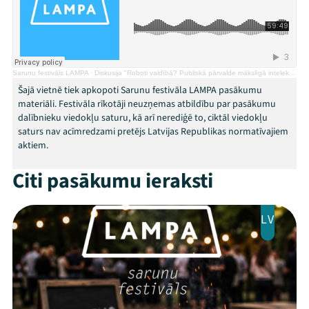
Threads
Facebook
Youtube
X
Instagram
Flick
TikTok
Sarunu festivāls LAMPA
·
Diskusija "Roboti valdībā? Publiskā pārvalde mākslīgā intelekta laikmetā"
Šajā vietnē tiek apkopoti Sarunu festivāla LAMPA pasākumu
materiāli. Festivāla rīkotāji neuzņemas atbildību par pasākumu
dalībnieku viedokļu saturu, kā arī nerediģē to, ciktāl viedokļu
saturs nav acīmredzami pretējs Latvijas Republikas normatīvajiem
aktiem.
Citi pasākumu ieraksti
LV