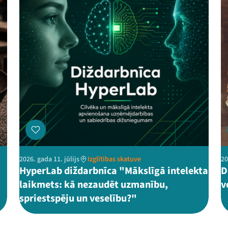
2026. gada 11. jūlijs
Izglītības skatuve
20
HyperLab diždarbnīca "Mākslīgā intelekta
D
laikmets: kā nezaudēt uzmanību,
v
spriestspēju un veselību?"