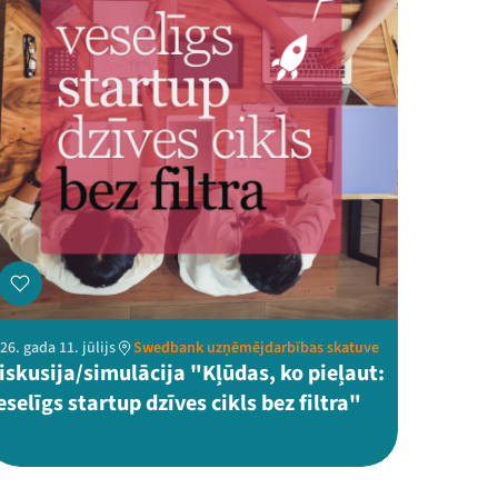
26. gada 11. jūlijs
Swedbank uzņēmējdarbības skatuve
iskusija/simulācija "Kļūdas, ko pieļaut:
eselīgs startup dzīves cikls bez filtra"