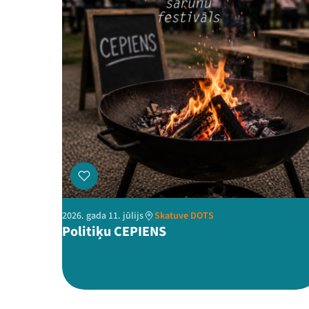
2026. gada 11. jūlijs
Skatuve DOTS
Politiķu CEPIENS