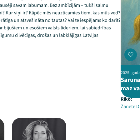
en rausēji savam labumam. Bez ambīcijām – tukši salmu
 abi? Kur viņi ir? Kāpēc mēs neuzticamies tiem, kas mūs ved?
prātīga un atsvešināta no tautas? Vai te iespējams ko darīt?
r bijušiem un esošiem valsts līderiem, lai sabiedrības
īgumu cilvēcīgas, drošas un labklājīgas Latvijas
2025. gada
Saruna
maz va
Rīko:
Žanete D