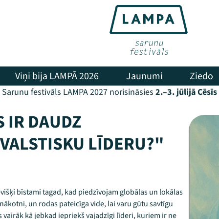
Viņi bija LAMPĀ 2026
Jaunumi
Ziedo
Sarunu festivāls LAMPA 2027 norisināsies
2.–3. jūlijā Cēsīs
 IR DAUDZ
VALSTISKU LĪDERU?"
sevišķi bīstami tagad, kad piedzīvojam globālas un lokālas
nākotni, un rodas pateicīga vide, lai varu gūtu savtīgu
vairāk kā jebkad iepriekš vajadzīgi līderi, kuriem ir ne