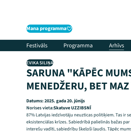
Mana programma
Festivāls
Programma
Arhīvs
EVIKA SILIŅA
SARUNA "KĀPĒC MUMS
MENEDŽERU, BET MAZ 
Datums:
2025. gada 20. jūnijs
Norises vieta:
Skatuve UZZIBSNĪ
87% Latvijas iedzīvotāju neuzticas politiķiem. Tas ir 
eksistenciālas krīzes. Sabiedrībā palielinās bažas par 
interešu vadīti, sabiedrību šķeļoši ļaudis. Tāpēc mums 