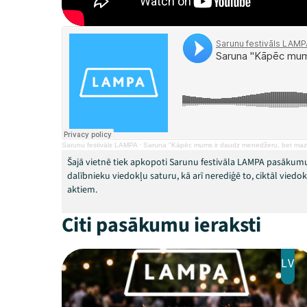
Sarunu festivāls LAMPA
·
Saruna "Kāpēc mums ir daudz menedžeru, bet maz v
Šajā vietnē tiek apkopoti Sarunu festivāla LAMPA pasākumu
dalībnieku viedokļu saturu, kā arī nerediģē to, ciktāl vied
aktiem.
Citi pasākumu ieraksti
LV