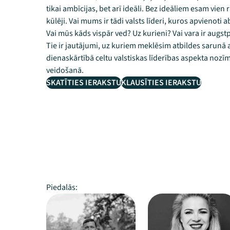
tikai ambīcijas, bet arī ideāli. Bez ideāliem esam vi
kūlēji. Vai mums ir tādi valsts līderi, kuros apvienoti
Vai mūs kāds vispār ved? Uz kurieni? Vai vara ir augst
Tie ir jautājumi, uz kuriem meklēsim atbildes sarunā a
dienaskārtībā celtu valstiskas līderības aspekta nozīm
veidošanā.
SKATĪTIES IERAKSTU
KLAUSĪTIES IERAKSTU
Piedalās: