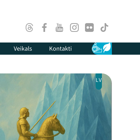
Threads
Facebook
Youtube
Instagram
Flick
TikTok
Veikals
Kontakti
Pieejamība
Ilgtspēja
LV