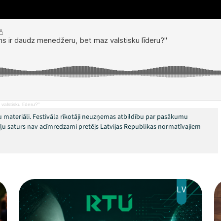
alstisku līderu?"
 materiāli. Festivāla rīkotāji neuzņemas atbildību par pasākumu
okļu saturs nav acīmredzami pretējs Latvijas Republikas normatīvajiem
LV