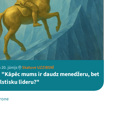
 20. jūnijs
Skatuve UZZIBSNĪ
 "Kāpēc mums ir daudz menedžeru, bet
lstisku līderu?"
rone