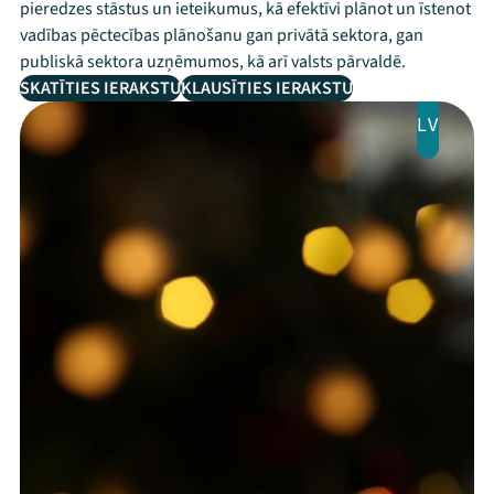
pieredzes stāstus un ieteikumus, kā efektīvi plānot un īstenot
vadības pēctecības plānošanu gan privātā sektora, gan
publiskā sektora uzņēmumos, kā arī valsts pārvaldē.
SKATĪTIES IERAKSTU
KLAUSĪTIES IERAKSTU
LV