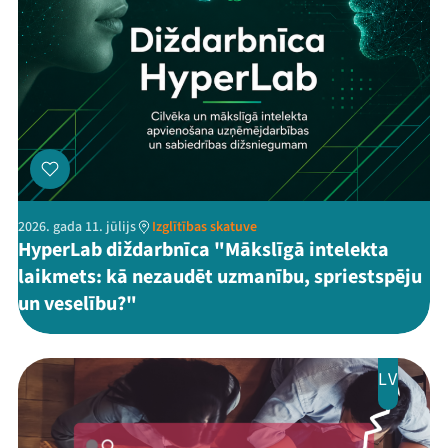
2026. gada 11. jūlijs
Izglītības skatuve
HyperLab diždarbnīca "Mākslīgā intelekta
laikmets: kā nezaudēt uzmanību, spriestspēju
un veselību?"
LV