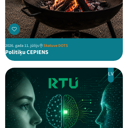
Threads
Facebook
Youtube
X
Instagram
Flick
TikTok
2026. gada 11. jūlijs
Skatuve DOTS
Politiķu CEPIENS
LV