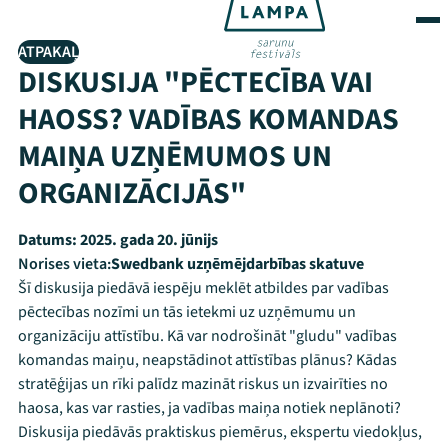
ATPAKAĻ
DISKUSIJA "PĒCTECĪBA VAI
HAOSS? VADĪBAS KOMANDAS
MAIŅA UZŅĒMUMOS UN
ORGANIZĀCIJĀS"
Datums:
2025. gada 20. jūnijs
Norises vieta:
Swedbank uzņēmējdarbības skatuve
Šī diskusija piedāvā iespēju meklēt atbildes par vadības
pēctecības nozīmi un tās ietekmi uz uzņēmumu un
organizāciju attīstību. Kā var nodrošināt "gludu" vadības
komandas maiņu, neapstādinot attīstības plānus? Kādas
stratēģijas un rīki palīdz mazināt riskus un izvairīties no
haosa, kas var rasties, ja vadības maiņa notiek neplānoti?
Diskusija piedāvās praktiskus piemērus, ekspertu viedokļus,