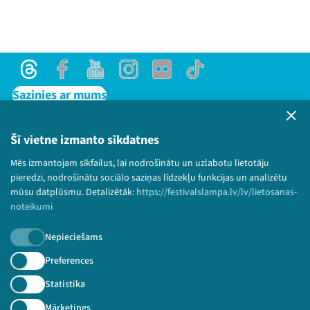
Threads
Facebook
Youtube
Instagram
Flick
TikTok
Sazinies ar mums
Privātuma politika
Lietošanas noteikumi un sīkdatņu politika
Šī vietne izmanto sīkdatnes
Bērnu aizsardzības politika
Mēs izmantojam sīkfailus, lai nodrošinātu un uzlabotu lietotāju
© 2026 Sarunu festivāls LAMPA Visas tiesības
pieredzi, nodrošinātu sociālo saziņas līdzekļu funkcijas un analizētu
paturētas.
mūsu datplūsmu. Detalizētāk:
https://festivalslampa.lv/lv/lietosanas-
noteikumi
Nepieciešams
Piesakies jaunumiem!
Preferences
Statistika
Nepalaid garām aktuālāko informāciju!
Mārketings