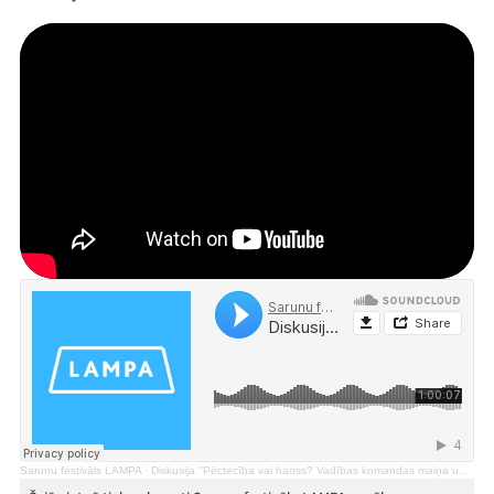
Mana programma
Festivāls
Programma
Sarunu festivāls LAMPA
·
Diskusija "Pēctecība vai haoss? Vadības komandas maiņa uzņēmumos un organizācijās"
Arhīvs