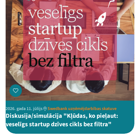
2026. gada 11. jūlijs
Swedbank uzņēmējdarbības skatuve
Diskusija/simulācija "Kļūdas, ko pieļaut:
veselīgs startup dzīves cikls bez filtra"