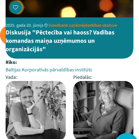
2025. gada 20. jūnijs
Swedbank uzņēmējdarbības skatuve
Diskusija "Pēctecība vai haoss? Vadības
komandas maiņa uzņēmumos un
organizācijās"
Rīko:
Baltijas Korporatīvās pārvaldības institūts
Vada:
Piedalās: