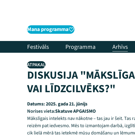
Mana programma
Festivāls
Programma
Arhīvs
ATPAKAĻ
DISKUSIJA "MĀKSLĪGAI
VAI LĪDZCILVĒKS?"
Datums:
2025. gada 21. jūnijs
Norises vieta:
Skatuve APGAISMO
Mākslīgais intelekts nav nākotne – tas jau ir šeit. T
reizēm pat iedvesmo. Mēs to izmantojam darbā, izglī
cik lielā mērā tas ietekmē mūsu domāšanu un lēmumus. B