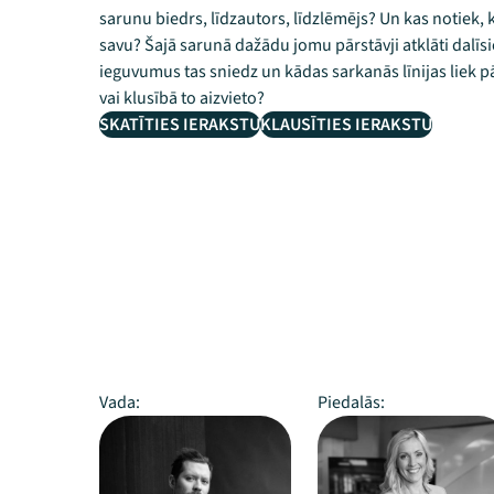
sarunu biedrs, līdzautors, līdzlēmējs? Un kas notiek, 
savu? Šajā sarunā dažādu jomu pārstāvji atklāti dalīsi
ieguvumus tas sniedz un kādas sarkanās līnijas liek 
vai klusībā to aizvieto?
SKATĪTIES IERAKSTU
KLAUSĪTIES IERAKSTU
Vada:
Piedalās: