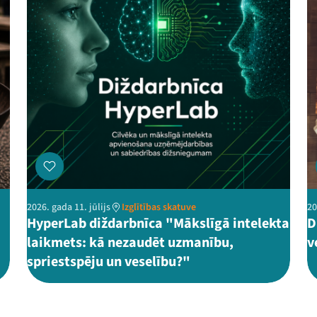
2026. gada 11. jūlijs
Izglītības skatuve
20
HyperLab diždarbnīca "Mākslīgā intelekta
D
laikmets: kā nezaudēt uzmanību,
v
spriestspēju un veselību?"