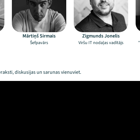
Mārtiņš Sirmais
Zigmunds Jonelis
Šefpavārs
Viršu IT nodaļas vadītājs
"
raksti, diskusijas un sarunas vienuviet.