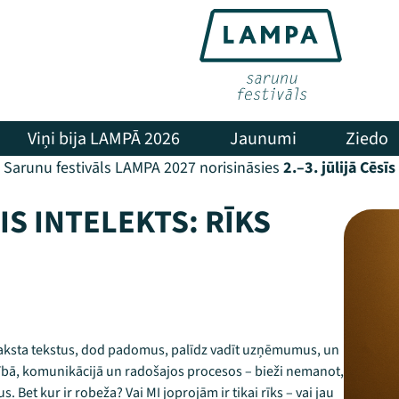
Viņi bija LAMPĀ 2026
Jaunumi
Ziedo
Sarunu festivāls LAMPA 2027 norisināsies
2.–3. jūlijā Cēsīs
S INTELEKTS: RĪKS
as raksta tekstus, dod padomus, palīdz vadīt uzņēmumus, un
tībā, komunikācijā un radošajos procesos – bieži nemanot,
et kur ir robeža? Vai MI joprojām ir tikai rīks – vai jau