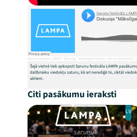
Sarunu festivāls LAMPA
·
Diskusija "Mākslīgais intelekts: rīks vai līdzcilvēks?"
Šajā vietnē tiek apkopoti Sarunu festivāla LAMPA pasākumu
dalībnieku viedokļu saturu, kā arī nerediģē to, ciktāl vied
aktiem.
Citi pasākumu ieraksti
LV