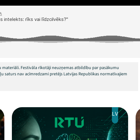
 materiāli. Festivāla rīkotāji neuzņemas atbildību par pasākumu
okļu saturs nav acīmredzami pretējs Latvijas Republikas normatīvajiem
LV