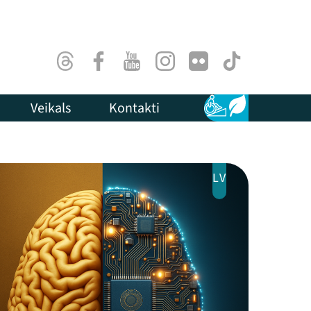
Threads
Facebook
Youtube
Instagram
Flick
TikTok
Veikals
Kontakti
Pieejamība
Ilgtspēja
LV