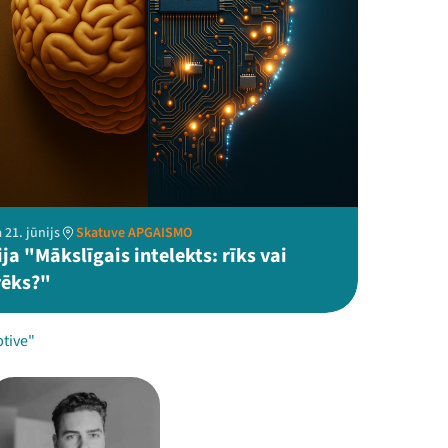
 21. jūnijs
Skatuve APGAISMO
ja "Mākslīgais intelekts: rīks vai
vēks?"
ptive"