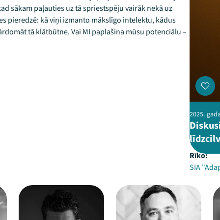
kad sākam paļauties uz tā spriestspēju vairāk nekā uz
es pieredzē: kā viņi izmanto mākslīgo intelektu, kādus
pārdomāt tā klātbūtne. Vai MI paplašina mūsu potenciālu –
2025. gada
Diskusi
līdzcil
Rīko:
SIA "Ada