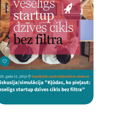
26. gada 11. jūlijs
Swedbank uzņēmējdarbības skatuve
iskusija/simulācija "Kļūdas, ko pieļaut:
eselīgs startup dzīves cikls bez filtra"