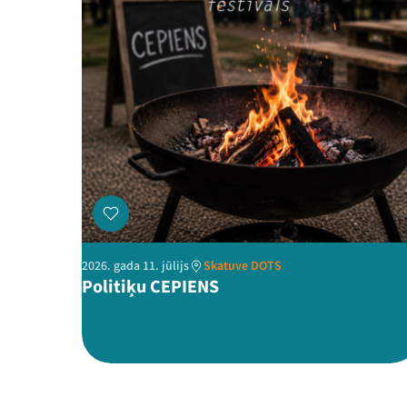
2026. gada 11. jūlijs
Skatuve DOTS
Politiķu CEPIENS