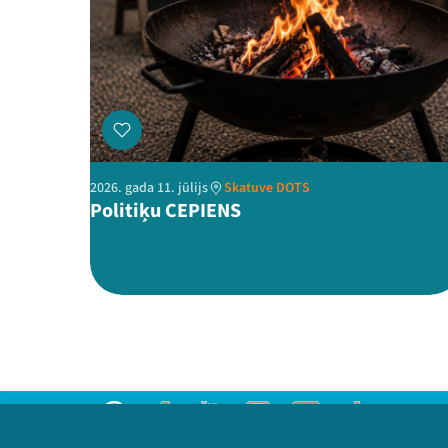
2026. gada 11. jūlijs
Skatuve DOTS
Politiķu CEPIENS
Threads
Facebook
Youtube
Instagram
Flick
TikTok