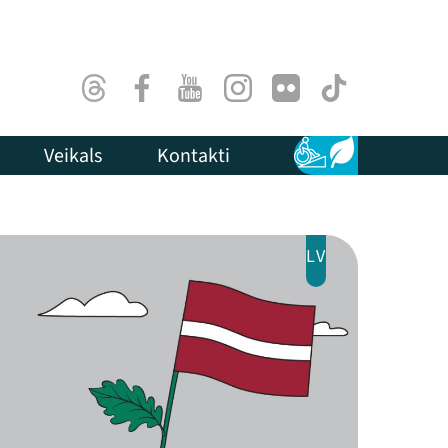
Threads
Facebook
Youtube
Instagram
Flick
TikTok
Veikals
Kontakti
Pieejamība
Ilgtspēja
LV