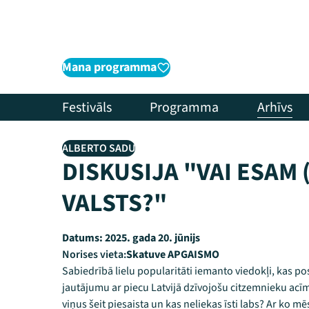
Mana programma
Festivāls
Programma
Arhīvs
ALBERTO SADU
DISKUSIJA "VAI ESAM 
VALSTS?"
Datums:
2025. gada 20. jūnijs
Norises vieta:
Skatuve APGAISMO
Sabiedrībā lielu popularitāti iemanto viedokļi, kas post
jautājumu ar piecu Latvijā dzīvojošu citzemnieku acīm
viņus šeit piesaista un kas neliekas īsti labs? Ar ko m