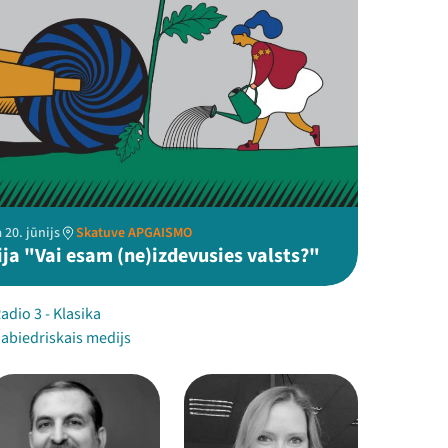
 20. jūnijs
Skatuve APGAISMO
ija "Vai esam (ne)izdevusies valsts?"
Radio 3 - Klasika
Sabiedriskais medijs