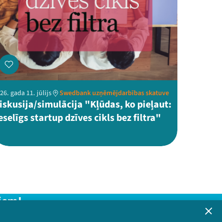
26. gada 11. jūlijs
Swedbank uzņēmējdarbības skatuve
iskusija/simulācija "Kļūdas, ko pieļaut:
eselīgs startup dzīves cikls bez filtra"
iem!