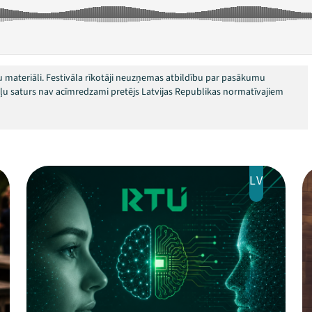
 materiāli. Festivāla rīkotāji neuzņemas atbildību par pasākumu
okļu saturs nav acīmredzami pretējs Latvijas Republikas normatīvajiem
LV