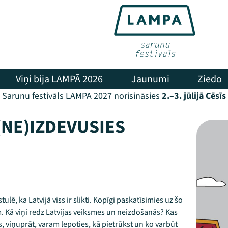
Viņi bija LAMPĀ 2026
Jaunumi
Ziedo
Sarunu festivāls LAMPA 2027 norisināsies
2.–3. jūlijā Cēsīs
(NE)IZDEVUSIES
ulē, ka Latvijā viss ir slikti. Kopīgi paskatīsimies uz šo
. Kā viņi redz Latvijas veiksmes un neizdošanās? Kas
ēs, viņuprāt, varam lepoties, kā pietrūkst un ko varbūt