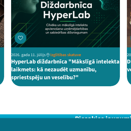
2026. gada 11. jūlijs
Izglītības skatuve
20
HyperLab diždarbnīca "Mākslīgā intelekta
D
laikmets: kā nezaudēt uzmanību,
v
spriestspēju un veselību?"
Piesakies jaunum