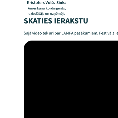
Kristofers Volšs-Sinka
Amerikāņu kordiriģents,
dziedātājs un uzņēmējs
SKATIES IERAKSTU
Šajā video tek arī par LAMPA pasākumiem. Festivāla ie