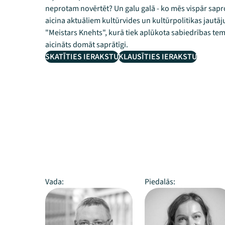
neprotam novērtēt? Un galu galā - ko mēs vispār sapro
aicina aktuāliem kultūrvides un kultūrpolitikas jautāj
"Meistars Knehts", kurā tiek aplūkota sabiedrības t
aicināts domāt saprātīgi.
SKATĪTIES IERAKSTU
KLAUSĪTIES IERAKSTU
Vada:
Piedalās: