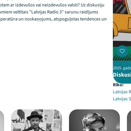
tam ar izdevušos vai neizdevušos valsti? Uz diskusiju
umiem veltītais "Latvijas Radio 3" sarunu raidījums
emperatūra un noskaņojums, atspoguļotas tendences un
2025. gada
Diskus
Rīko:
Latvijas 
Latvijas 