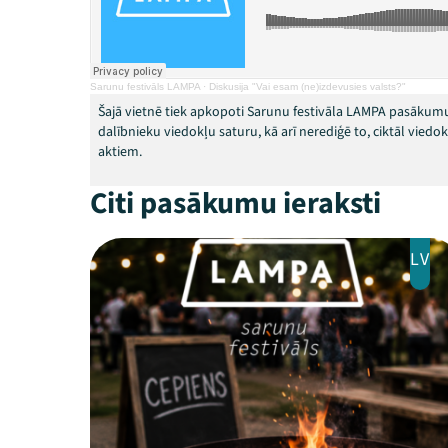
Sarunu festivāls LAMPA
·
Diskusija "Vai esam (ne)izdevusies valsts?"
Šajā vietnē tiek apkopoti Sarunu festivāla LAMPA pasākumu
dalībnieku viedokļu saturu, kā arī nerediģē to, ciktāl vied
aktiem.
Citi pasākumu ieraksti
LV