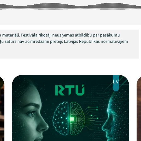
 materiāli. Festivāla rīkotāji neuzņemas atbildību par pasākumu
okļu saturs nav acīmredzami pretējs Latvijas Republikas normatīvajiem
LV