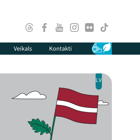
Threads
Facebook
Youtube
Instagram
Flick
TikTok
Veikals
Kontakti
Pieejamība
Ilgtspēja
LV