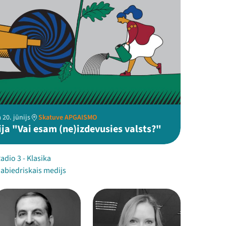
 20. jūnijs
Skatuve APGAISMO
ija "Vai esam (ne)izdevusies valsts?"
Radio 3 - Klasika
Sabiedriskais medijs