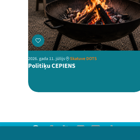
2026. gada 11. jūlijs
Skatuve DOTS
Politiķu CEPIENS
Threads
Facebook
Youtube
Instagram
Flick
TikTok