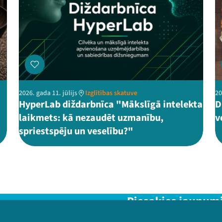
2026. gada 11. jūlijs
Izglītības skatuve
20
HyperLab diždarbnīca "Mākslīgā intelekta
D
laikmets: kā nezaudēt uzmanību,
v
spriestspēju un veselību?"
Piesakies jaunum