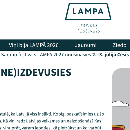
Viņi bija LAMPĀ 2026
Jaunumi
Ziedo
Sarunu festivāls LAMPA 2027 norisināsies
2.–3. jūlijā Cēsīs
(NE)IZDEVUSIES
ulē, ka Latvijā viss ir slikti. Kopīgi paskatīsimies uz šo
. Kā viņi redz Latvijas veiksmes un neizdošanās? Kas
ēs, viņuprāt, varam lepoties, kā pietrūkst un ko varbūt