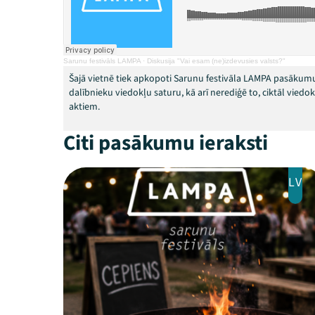
Sarunu festivāls LAMPA
·
Diskusija "Vai esam (ne)izdevusies valsts?"
Šajā vietnē tiek apkopoti Sarunu festivāla LAMPA pasākumu
dalībnieku viedokļu saturu, kā arī nerediģē to, ciktāl vied
aktiem.
Citi pasākumu ieraksti
LV