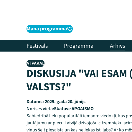
Mana programma
Festivāls
Programma
Arhīvs
ATPAKAĻ
DISKUSIJA "VAI ESAM 
VALSTS?"
Datums:
2025. gada 20. jūnijs
Norises vieta:
Skatuve APGAISMO
Sabiedrībā lielu popularitāti iemanto viedokļi, kas post
jautājumu ar piecu Latvijā dzīvojošu citzemnieku acīm
viņus šeit piesaista un kas neliekas īsti labs? Ar ko m