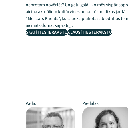
neprotam novērtēt? Un galu galā - ko mēs vispār sapro
aicina aktuāliem kultūrvides un kultūrpolitikas jautāj
"Meistars Knehts", kurā tiek aplūkota sabiedrības t
aicināts domāt saprātīgi.
SKATĪTIES IERAKSTU
KLAUSĪTIES IERAKSTU
Vada:
Piedalās: