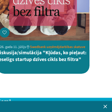
26. gada 11. jūlijs
Swedbank uzņēmējdarbības skatuve
iskusija/simulācija "Kļūdas, ko pieļaut:
eselīgs startup dzīves cikls bez filtra"
iem!