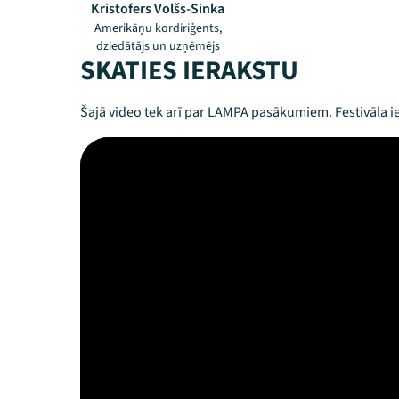
Kristofers Volšs-Sinka
Amerikāņu kordiriģents,
dziedātājs un uzņēmējs
SKATIES IERAKSTU
Šajā video tek arī par LAMPA pasākumiem. Festivāla ie