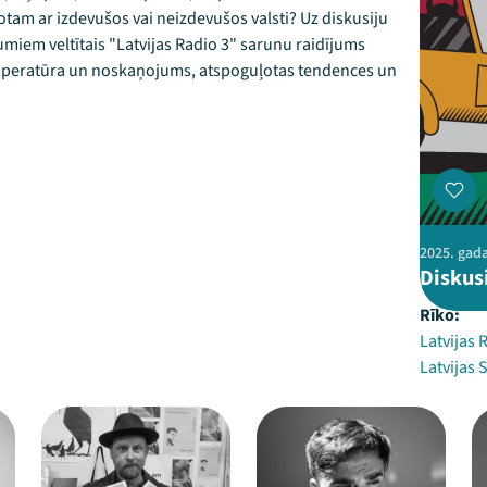
tam ar izdevušos vai neizdevušos valsti? Uz diskusiju
umiem veltītais "Latvijas Radio 3" sarunu raidījums
emperatūra un noskaņojums, atspoguļotas tendences un
2025. gada
Diskus
Rīko:
Latvijas 
Latvijas 