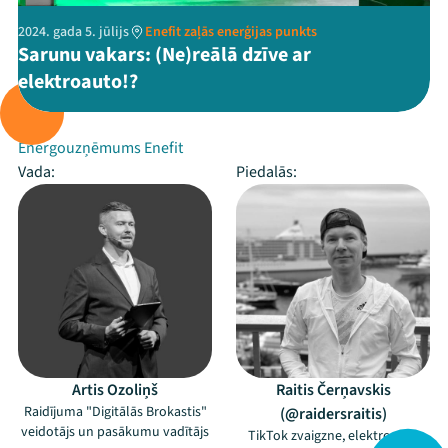
2024. gada 5. jūlijs
Enefit zaļās enerģijas punkts
Sarunu vakars: (Ne)reālā dzīve ar
elektroauto!?
Rīko:
Energouzņēmums Enefit
Vada:
Piedalās:
Artis Ozoliņš
Raitis Čerņavskis
Raidījuma "Digitālās Brokastis"
(@raidersraitis)
veidotājs un pasākumu vadītājs
TikTok zvaigzne, elektroauto