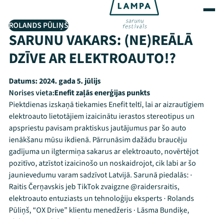
ROLANDS PŪLIŅŠ
SARUNU VAKARS: (NE)REĀLĀ
DZĪVE AR ELEKTROAUTO!?
Datums:
2024. gada 5. jūlijs
Norises vieta:
Enefit zaļās enerģijas punkts
Piektdienas izskaņā tiekamies Enefit teltī, lai ar aizrautīgiem
elektroauto lietotājiem izaicinātu ierastos stereotipus un
apspriestu pavisam praktiskus jautājumus par šo auto
ienākšanu mūsu ikdienā. Pārrunāsim dažādu braucēju
gadījuma un ilgtermiņa sakarus ar elektroauto, novērtējot
pozitīvo, atzīstot izaicinošo un noskaidrojot, cik labi ar šo
jaunievedumu varam sadzīvot Latvijā. Sarunā piedalās: ·
Raitis Čerņavskis jeb TikTok zvaigzne @raidersraitis,
elektroauto entuziasts un tehnoloģiju eksperts · Rolands
Pūliņš, “OX Drive” klientu menedžeris · Lāsma Bundiķe,