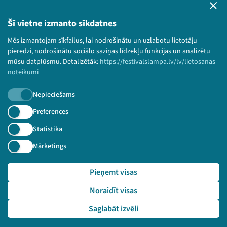
Bērnu aizsardzības politika
Šī vietne izmanto sīkdatnes
© 2026 Sarunu festivāls LAMPA Visas tiesības
paturētas.
Mēs izmantojam sīkfailus, lai nodrošinātu un uzlabotu lietotāju
pieredzi, nodrošinātu sociālo saziņas līdzekļu funkcijas un analizētu
mūsu datplūsmu. Detalizētāk:
https://festivalslampa.lv/lv/lietosanas-
noteikumi
Piesakies jaunumiem!
Nepieciešams
Preferences
Nepalaid garām aktuālāko informāciju!
Statistika
Mārketings
Pieteikties
Pieņemt visas
🔗 https://festivalslampa.lv/lv/video-arhivs/2764?sp
Noraidīt visas
eaker=Rolands%20P%C5%ABli%C5%86%C5%A1&speaker_id=637
4
Saglabāt izvēli