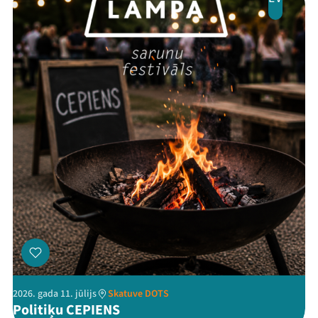
Jaunumi
Ziedo
Veikals
Kontakti
Threads
Facebook
Youtube
X
Instagram
Flick
TikTok
2026. gada 11. jūlijs
Skatuve DOTS
Politiķu CEPIENS