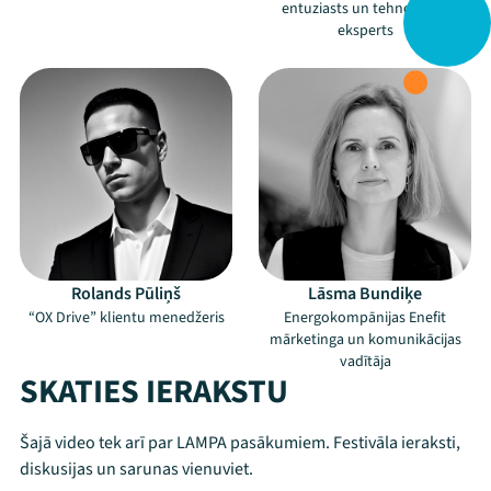
entuziasts un tehnoloģiju
eksperts
Rolands Pūliņš
Lāsma Bundiķe
“OX Drive” klientu menedžeris
Energokompānijas Enefit
mārketinga un komunikācijas
vadītāja
SKATIES IERAKSTU
Šajā video tek arī par LAMPA pasākumiem. Festivāla ieraksti,
diskusijas un sarunas vienuviet.