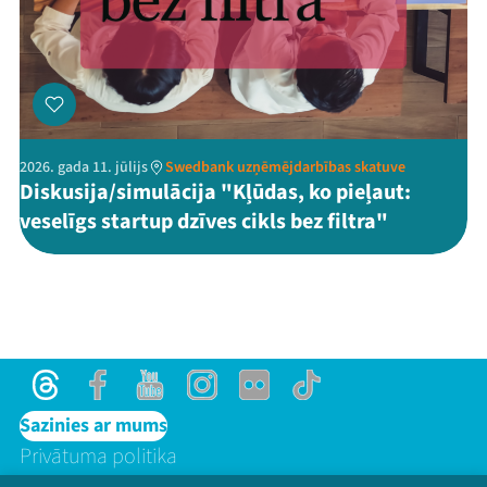
2026. gada 11. jūlijs
Swedbank uzņēmējdarbības skatuve
Diskusija/simulācija "Kļūdas, ko pieļaut:
veselīgs startup dzīves cikls bez filtra"
Threads
Facebook
Youtube
Instagram
Flick
TikTok
Sazinies ar mums
Privātuma politika
Lietošanas noteikumi un sīkdatņu politika