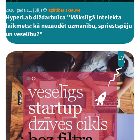
2026. gada 11. jūlijs
Izglītības skatuve
HyperLab diždarbnīca "Mākslīgā intelekta
laikmets: kā nezaudēt uzmanību, spriestspēju
un veselību?"
LV