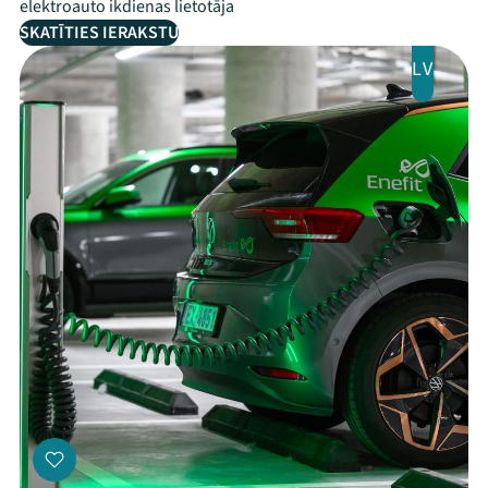
elektroauto ikdienas lietotāja
SKATĪTIES IERAKSTU
LV