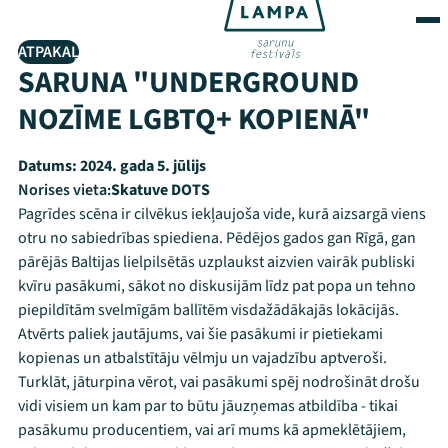
ATPAKAĻ
SARUNA "UNDERGROUND
NOZĪME LGBTQ+ KOPIENĀ"
Datums:
2024. gada 5. jūlijs
Norises vieta:
Skatuve DOTS
Pagrīdes scēna ir cilvēkus iekļaujoša vide, kurā aizsargā viens
otru no sabiedrības spiediena. Pēdējos gados gan Rīgā, gan
pārējās Baltijas lielpilsētās uzplaukst aizvien vairāk publiski
kvīru pasākumi, sākot no diskusijām līdz pat popa un tehno
piepildītām svelmīgām ballītēm visdažādākajās lokācijās.
Atvērts paliek jautājums, vai šie pasākumi ir pietiekami
kopienas un atbalstītāju vēlmju un vajadzību aptveroši.
Turklāt, jāturpina vērot, vai pasākumi spēj nodrošināt drošu
vidi visiem un kam par to būtu jāuzņemas atbildība - tikai
pasākumu producentiem, vai arī mums kā apmeklētājiem,