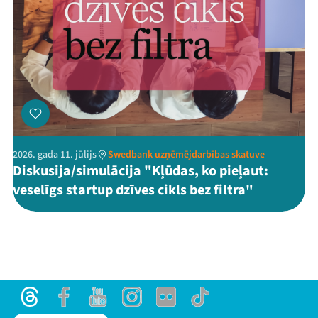
2026. gada 11. jūlijs
Swedbank uzņēmējdarbības skatuve
Diskusija/simulācija "Kļūdas, ko pieļaut:
veselīgs startup dzīves cikls bez filtra"
Threads
Facebook
Youtube
Instagram
Flick
TikTok