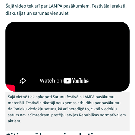
Šajā video tek arī par LAMPA pasākumiem. Festivāla ieraksti,
diskusijas un sarunas vienuviet.
Mana programma
Festivāls
Šajā vietnē tiek apkopoti Sarunu festivāla LAMPA pasākumu
Programma
materiāli. Festivāla rīkotāji neuzņemas atbildību par pasākumu
dalībnieku viedokļu saturu, kā arī nerediģē to, ciktāl viedokļu
Arhīvs
saturs nav acīmredzami pretējs Latvijas Republikas normatīvajiem
aktiem.
Viņi bija LAMPĀ 2026