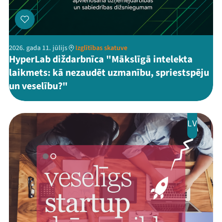
2026. gada 11. jūlijs
Izglītības skatuve
HyperLab diždarbnīca "Mākslīgā intelekta
laikmets: kā nezaudēt uzmanību, spriestspēju
un veselību?"
LV