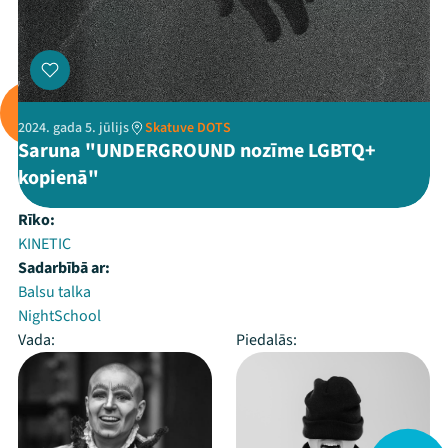
2024. gada 5. jūlijs
Skatuve DOTS
Saruna "UNDERGROUND nozīme LGBTQ+
kopienā"
Rīko:
KINETIC
Sadarbībā ar:
Balsu talka
NightSchool
Vada:
Piedalās: