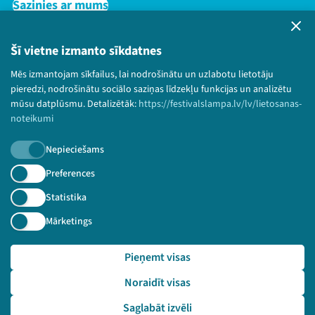
Sazinies ar mums
Privātuma politika
Lietošanas noteikumi un sīkdatņu politika
Šī vietne izmanto sīkdatnes
Bērnu aizsardzības politika
Mēs izmantojam sīkfailus, lai nodrošinātu un uzlabotu lietotāju
© 2026 Sarunu festivāls LAMPA Visas tiesības
pieredzi, nodrošinātu sociālo saziņas līdzekļu funkcijas un analizētu
paturētas.
mūsu datplūsmu. Detalizētāk:
https://festivalslampa.lv/lv/lietosanas-
noteikumi
Nepieciešams
Piesakies jaunumiem!
Preferences
Statistika
Nepalaid garām aktuālāko informāciju!
Mārketings
Pieņemt visas
Pieteikties
Noraidīt visas
🔗 https://festivalslampa.lv/lv/video-arhivs/2761
Saglabāt izvēli