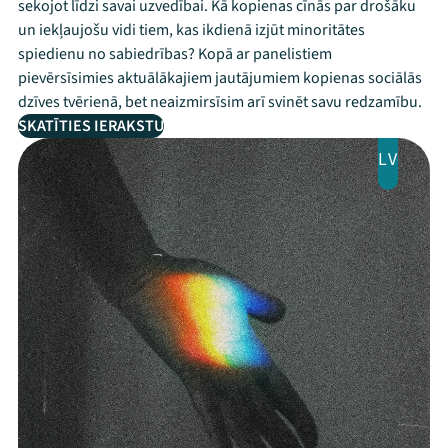
sekojot līdzi savai uzvedībai. Kā kopienas cīnās par drošāku
un iekļaujošu vidi tiem, kas ikdienā izjūt minoritātes
spiedienu no sabiedrības? Kopā ar panelistiem
pievērsīsimies aktuālākajiem jautājumiem kopienas sociālās
dzīves tvērienā, bet neaizmirsīsim arī svinēt savu redzamību.
SKATĪTIES IERAKSTU
LV