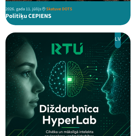
2026. gada 11. jūlijs
Skatuve DOTS
Politiķu CEPIENS
LV