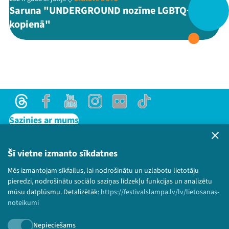
Saruna "UNDERGROUND nozīme LGBTQ+
kopienā"
Threads
Facebook
Youtube
X
Instagram
Flick
TikTok
Threads
Facebook
Youtube
Instagram
Flick
TikTok
Sazinies ar mums
Privātuma politika
Lietošanas noteikumi un sīkdatņu politika
Šī vietne izmanto sīkdatnes
Bērnu aizsardzības politika
Mēs izmantojam sīkfailus, lai nodrošinātu un uzlabotu lietotāju
© 2026 Sarunu festivāls LAMPA Visas tiesības
pieredzi, nodrošinātu sociālo saziņas līdzekļu funkcijas un analizētu
paturētas.
mūsu datplūsmu. Detalizētāk:
https://festivalslampa.lv/lv/lietosanas-
noteikumi
Nepieciešams