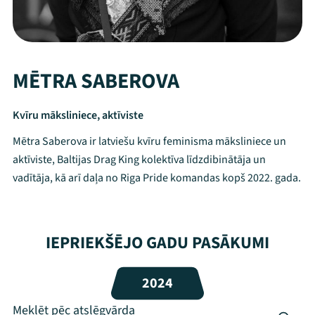
MĒTRA SABEROVA
Kvīru māksliniece, aktīviste
Mētra Saberova ir latviešu kvīru feminisma māksliniece un
aktīviste, Baltijas Drag King kolektīva līdzdibinātāja un
vadītāja, kā arī daļa no Riga Pride komandas kopš 2022. gada.
Mana programma
IEPRIEKŠĒJO GADU PASĀKUMI
Festivāls
2024
Programma