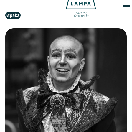
Atpakaļ