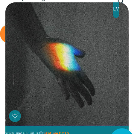
LV
Arhīvs
Viņi bija LAMPĀ 2026
Jaunumi
Ziedo
Veikals
Kontakti
2024. gada 5. jūlijs
Skatuve DOTS