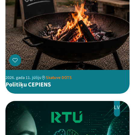
Programma
Arhīvs
Viņi bija LAMPĀ 2026
Jaunumi
Ziedo
Veikals
2026. gada 11. jūlijs
Skatuve DOTS
Politiķu CEPIENS
Kontakti
LV