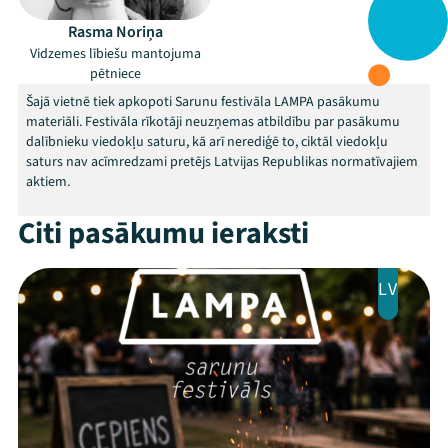
Rasma Noriņa
Vidzemes lībiešu mantojuma
pētniece
Šajā vietnē tiek apkopoti Sarunu festivāla LAMPA pasākumu
materiāli. Festivāla rīkotāji neuzņemas atbildību par pasākumu
dalībnieku viedokļu saturu, kā arī nerediģē to, ciktāl viedokļu
saturs nav acīmredzami pretējs Latvijas Republikas normatīvajiem
aktiem.
Citi pasākumu ieraksti
LV
Mana programma
Festivāls