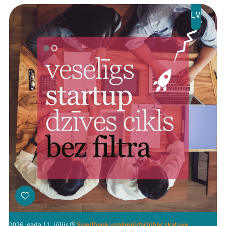
LV
2026. gada 11. jūlijs
Swedbank uzņēmējdarbības skatuve