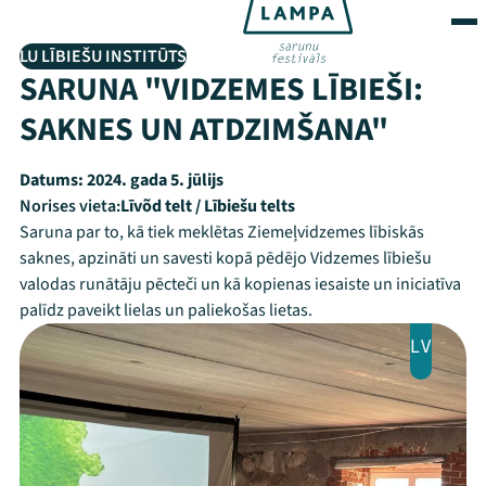
LU LĪBIEŠU INSTITŪTS
SARUNA "VIDZEMES LĪBIEŠI:
SAKNES UN ATDZIMŠANA"
Datums:
2024. gada 5. jūlijs
Norises vieta:
Līvõd telt / Lībiešu telts
Saruna par to, kā tiek meklētas Ziemeļvidzemes lībiskās
saknes, apzināti un savesti kopā pēdējo Vidzemes lībiešu
valodas runātāju pēcteči un kā kopienas iesaiste un iniciatīva
palīdz paveikt lielas un paliekošas lietas.
LV