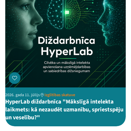
Threads
Facebook
Youtube
X
Instagram
Flick
TikTok
2026. gada 11. jūlijs
Izglītības skatuve
HyperLab diždarbnīca "Mākslīgā intelekta
laikmets: kā nezaudēt uzmanību, spriestspēju
un veselību?"