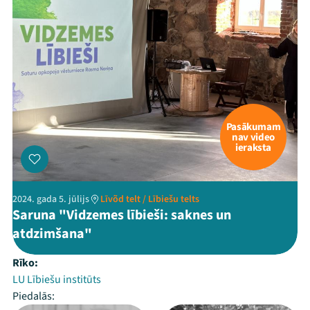
Pasākumam
nav video
ieraksta
2024. gada 5. jūlijs
Līvõd telt / Lībiešu telts
Saruna "Vidzemes lībieši: saknes un
atdzimšana"
Rīko:
LU Lībiešu institūts
Piedalās: