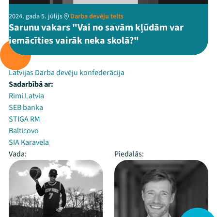
2024. gada 5. jūlijs
Darba devēju telts
Sarunu vakars "Vai no savām kļūdām var
iemācīties vairāk neka skolā?"
Rīko:
Latvijas Darba devēju konfederācija
Sadarbībā ar:
Rimi Latvia
SEB banka
STIGA RM
Balticovo
SIA Karavela
Vada:
Piedalās: