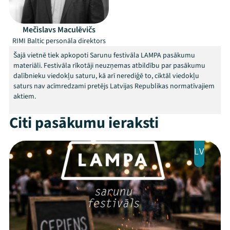
Arhīvs
Mečislavs Maculēvičs
RIMI Baltic personāla direktors
Viņi bija LAMPĀ 2026
Šajā vietnē tiek apkopoti Sarunu festivāla LAMPA pasākumu
materiāli. Festivāla rīkotāji neuzņemas atbildību par pasākumu
Jaunumi
dalībnieku viedokļu saturu, kā arī nerediģē to, ciktāl viedokļu
saturs nav acīmredzami pretējs Latvijas Republikas normatīvajiem
Ziedo
aktiem.
Veikals
Citi pasākumu ieraksti
Kontakti
LV