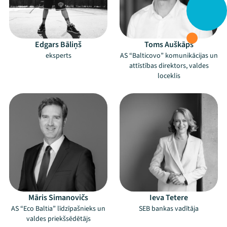
Edgars Bāliņš
Toms Auškāps
eksperts
AS “Balticovo” komunikācijas un
attīstības direktors, valdes
loceklis
Māris Simanovičs
Ieva Tetere
AS “Eco Baltia” līdzīpašnieks un
SEB bankas vadītāja
valdes priekšsēdētājs