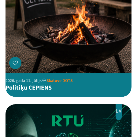
Threads
Facebook
Youtube
X
Instagram
Flick
TikTok
2026. gada 11. jūlijs
Skatuve DOTS
Politiķu CEPIENS
LV