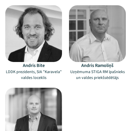
Andris Bite
Andris Ramoliņš
LDDK prezidents, SIA "Karavela"
Uzņēmuma STIGA RM īpašnieks
valdes loceklis
un valdes priekšsēdētājs
Mana programma
Festivāls
Programma