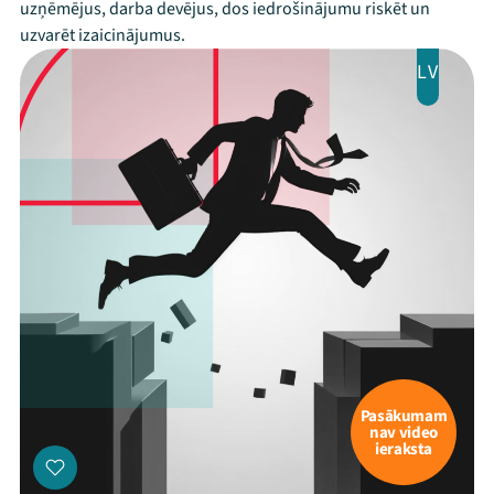
uzņēmējus, darba devējus, dos iedrošinājumu riskēt un
uzvarēt izaicinājumus.
LV
Pasākumam
nav video
ieraksta