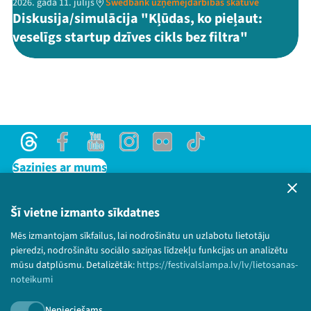
2026. gada 11. jūlijs
Swedbank uzņēmējdarbības skatuve
Diskusija/simulācija "Kļūdas, ko pieļaut:
veselīgs startup dzīves cikls bez filtra"
Threads
Facebook
Youtube
Instagram
Flick
TikTok
Sazinies ar mums
Privātuma politika
Lietošanas noteikumi un sīkdatņu politika
Šī vietne izmanto sīkdatnes
Bērnu aizsardzības politika
Mēs izmantojam sīkfailus, lai nodrošinātu un uzlabotu lietotāju
© 2026 Sarunu festivāls LAMPA Visas tiesības
pieredzi, nodrošinātu sociālo saziņas līdzekļu funkcijas un analizētu
paturētas.
mūsu datplūsmu. Detalizētāk:
https://festivalslampa.lv/lv/lietosanas-
noteikumi
Nepieciešams