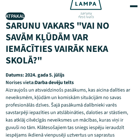
ATPAKAĻ
SARUNU VAKARS "VAI NO
SAVĀM KĻŪDĀM VAR
IEMĀCĪTIES VAIRĀK NEKA
SKOLĀ?"
Datums:
2024. gada 5. jūlijs
Norises vieta:
Darba devēju telts
Aizraujošs un atsvaidzinošs pasākums, kas aicina dalīties ar
neveiksmēm, kļūdām un komiskām situācijām no savas
profesionālās dzīves. Šajā pasākumā dalībnieki varēs
savstarpēji iepazīties un atslābināties, daloties ar stāstiem,
kas atklāj cilvēcīgās neveiksmes un mācības, kuras viņi ir
guvuši no tām. Klātesošajiem tas sniegs iespēju ieraudzīt
iespējams ikdienā vienpusēji uztvertus un saprastus