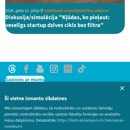
2026. gada 11. jūlijs
Swedbank uzņēmējdarbības skatuve
Diskusija/simulācija "Kļūdas, ko pieļaut:
veselīgs startup dzīves cikls bez filtra"
Threads
Facebook
Youtube
Instagram
Flick
TikTok
Sazinies ar mums
Privātuma politika
Lietošanas noteikumi un sīkdatņu politika
Šī vietne izmanto sīkdatnes
Bērnu aizsardzības politika
Mēs izmantojam sīkfailus, lai nodrošinātu un uzlabotu lietotāju
© 2026 Sarunu festivāls LAMPA Visas tiesības
pieredzi, nodrošinātu sociālo saziņas līdzekļu funkcijas un analizētu
paturētas.
mūsu datplūsmu. Detalizētāk:
https://festivalslampa.lv/lv/lietosanas-
noteikumi