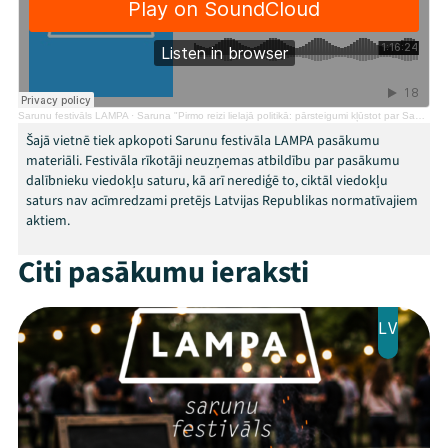
Programma
Arhīvs
Viņi bija LAMPĀ 2026
Sarunu festivāls LAMPA
·
Saruna "Pirmo reizi lielajā politikā: pārsteigumi kļūstot par Saeimas deputātu"
Šajā vietnē tiek apkopoti Sarunu festivāla LAMPA pasākumu
Jaunumi
materiāli. Festivāla rīkotāji neuzņemas atbildību par pasākumu
dalībnieku viedokļu saturu, kā arī nerediģē to, ciktāl viedokļu
Ziedo
saturs nav acīmredzami pretējs Latvijas Republikas normatīvajiem
aktiem.
Veikals
Citi pasākumu ieraksti
Kontakti
LV