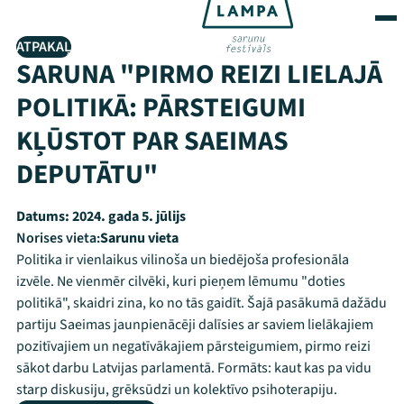
ATPAKAĻ
SARUNA "PIRMO REIZI LIELAJĀ
POLITIKĀ: PĀRSTEIGUMI
KĻŪSTOT PAR SAEIMAS
DEPUTĀTU"
Datums:
2024. gada 5. jūlijs
Norises vieta:
Sarunu vieta
Politika ir vienlaikus vilinoša un biedējoša profesionāla
izvēle. Ne vienmēr cilvēki, kuri pieņem lēmumu "doties
politikā", skaidri zina, ko no tās gaidīt. Šajā pasākumā dažādu
partiju Saeimas jaunpienācēji dalīsies ar saviem lielākajiem
pozitīvajiem un negatīvākajiem pārsteigumiem, pirmo reizi
sākot darbu Latvijas parlamentā. Formāts: kaut kas pa vidu
starp diskusiju, grēksūdzi un kolektīvo psihoterapiju.