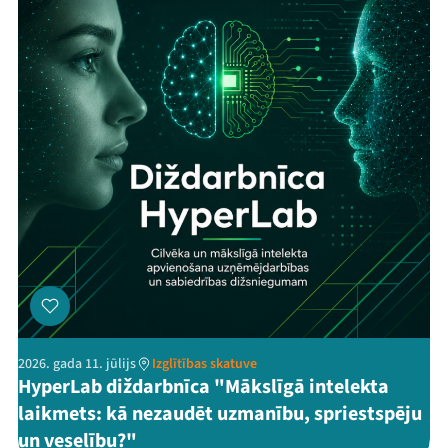
2026. gada 11. jūlijs
Izglītības skatuve
HyperLab diždarbnīca "Mākslīgā intelekta
laikmets: kā nezaudēt uzmanību, spriestspēju
un veselību?"