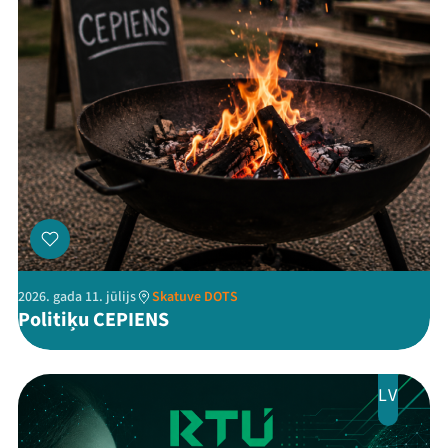
Threads
Facebook
Youtube
X
Instagram
Flick
TikTok
2026. gada 11. jūlijs
Skatuve DOTS
Politiķu CEPIENS
LV