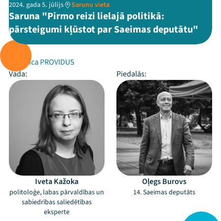
2024. gada 5. jūlijs
Sarunu vieta
Saruna "Pirmo reizi lielajā politikā:
pārsteigumi kļūstot par Saeimas deputātu"
Rīko:
Domnīca PROVIDUS
Vada:
Piedalās:
Iveta Kažoka
Oļegs Burovs
politoloģe, labas pārvaldības un
14. Saeimas deputāts
sabiedrības saliedētības
eksperte