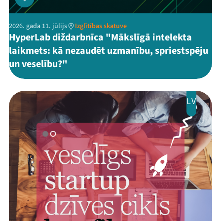
2026. gada 11. jūlijs
Izglītības skatuve
HyperLab diždarbnīca "Mākslīgā intelekta
laikmets: kā nezaudēt uzmanību, spriestspēju
un veselību?"
LV