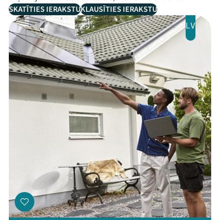
SKATĪTIES IERAKSTU
KLAUSĪTIES IERAKSTU
LV