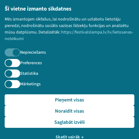
Lietošanas noteikumi un sīkdatņu politika
Šī vietne izmanto sīkdatnes
Bērnu aizsardzības politika
Mēs izmantojam sīkfailus, lai nodrošinātu un uzlabotu lietotāju
© 2026 Sarunu festivāls LAMPA Visas tiesības
pieredzi, nodrošinātu sociālo saziņas līdzekļu funkcijas un analizētu
paturētas.
mūsu datplūsmu. Detalizētāk:
https://festivalslampa.lv/lv/lietosanas-
noteikumi
Nepieciešams
Piesakies jaunumiem!
Preferences
Statistika
Nepalaid garām aktuālāko informāciju!
Mārketings
Pieņemt visas
Pieteikties
Noraidīt visas
🔗 https://festivalslampa.lv/lv/video-arhivs/2612
Saglabāt izvēli
Skatīt vairāk
→