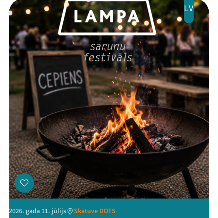
LV
Threads
Facebook
Youtube
X
Instagram
Flick
TikTok
2026. gada 11. jūlijs
Skatuve DOTS