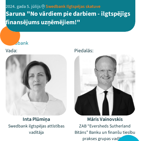
2024. gada 5. jūlijs
Swedbank Ilgtspējas skatuve
Saruna "No vārdiem pie darbiem - ilgtspējīgs
finansējums uzņēmējiem!"
Rīko:
Swedbank
Vada:
Piedalās:
Inta Plūmiņa
Māris Vainovskis
Swedbank ilgtspējas attīstības
ZAB “Eversheds Sutherland
vadītāja
Bitāns” Banku un finanšu tiesību
prakses grupas vadītājs,