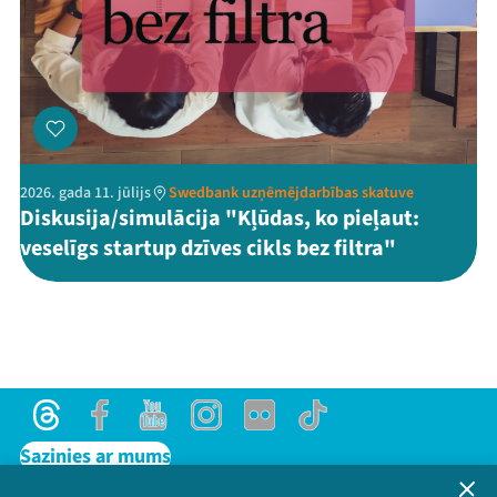
2026. gada 11. jūlijs
Swedbank uzņēmējdarbības skatuve
Diskusija/simulācija "Kļūdas, ko pieļaut:
veselīgs startup dzīves cikls bez filtra"
Threads
Facebook
Youtube
Instagram
Flick
TikTok
Sazinies ar mums
Privātuma politika