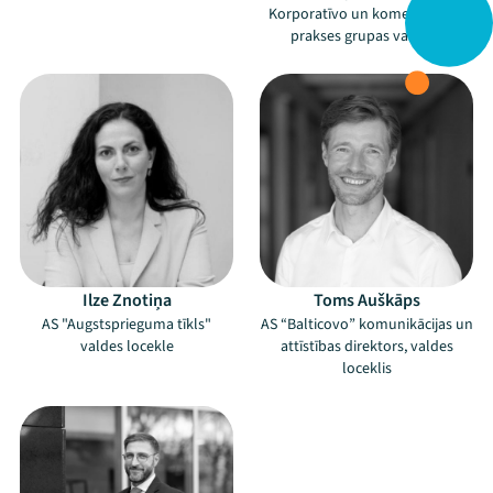
Korporatīvo un komerctiesību
prakses grupas vadītājs
Ilze Znotiņa
Toms Auškāps
AS "Augstsprieguma tīkls"
AS “Balticovo” komunikācijas un
valdes locekle
attīstības direktors, valdes
loceklis