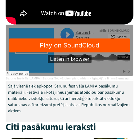
Festivāls
Programma
Arhīvs
Viņi bija LAMPĀ 2026
Jaunumi
Sarunu festivāls LAMPA
·
Saruna "No vārdiem pie darbiem - ilgtspējīgs finansējums uzņēmējiem!"
Ziedo
Šajā vietnē tiek apkopoti Sarunu festivāla LAMPA pasākumu
materiāli. Festivāla rīkotāji neuzņemas atbildību par pasākumu
Veikals
dalībnieku viedokļu saturu, kā arī nerediģē to, ciktāl viedokļu
saturs nav acīmredzami pretējs Latvijas Republikas normatīvajiem
Kontakti
aktiem.
Citi pasākumu ieraksti