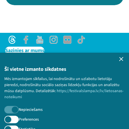
Threads
Facebook
Youtube
Instagram
Flick
TikTok
Sazinies ar mums
Privātuma politika
Lietošanas noteikumi un sīkdatņu politika
Šī vietne izmanto sīkdatnes
Bērnu aizsardzības politika
Mēs izmantojam sīkfailus, lai nodrošinātu un uzlabotu lietotāju
© 2026 Sarunu festivāls LAMPA Visas tiesības
pieredzi, nodrošinātu sociālo saziņas līdzekļu funkcijas un analizētu
paturētas.
mūsu datplūsmu. Detalizētāk:
https://festivalslampa.lv/lv/lietosanas-
noteikumi
Nepieciešams
Piesakies jaunumiem!
Preferences