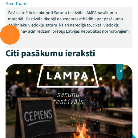
Swedbank
Šajā vietnē tiek apkopoti Sarunu festivāla LAMPA pasākumu
materiāli. Festivāla rīkotāji neuzņemas atbildību par pasākumu
dalībnieku viedokļu saturu, kā arī nerediģē to, ciktāl viedokļu
saturs nav acīmredzami pretējs Latvijas Republikas normatīvajiem
aktiem.
Citi pasākumu ieraksti
LV