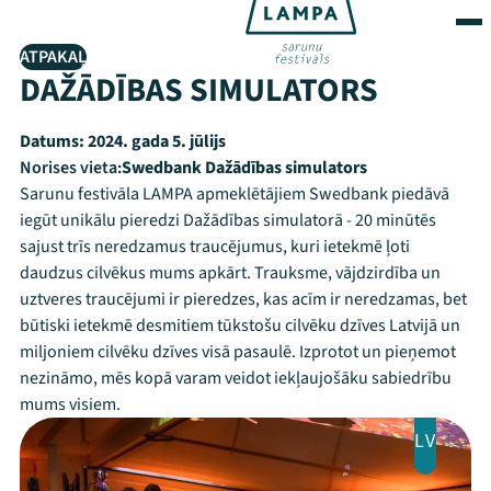
ATPAKAĻ
DAŽĀDĪBAS SIMULATORS
Datums:
2024. gada 5. jūlijs
Norises vieta:
Swedbank Dažādības simulators
Sarunu festivāla LAMPA apmeklētājiem Swedbank piedāvā
iegūt unikālu pieredzi Dažādības simulatorā - 20 minūtēs
sajust trīs neredzamus traucējumus, kuri ietekmē ļoti
daudzus cilvēkus mums apkārt. Trauksme, vājdzirdība un
uztveres traucējumi ir pieredzes, kas acīm ir neredzamas, bet
būtiski ietekmē desmitiem tūkstošu cilvēku dzīves Latvijā un
miljoniem cilvēku dzīves visā pasaulē. Izprotot un pieņemot
nezināmo, mēs kopā varam veidot iekļaujošāku sabiedrību
mums visiem.
LV