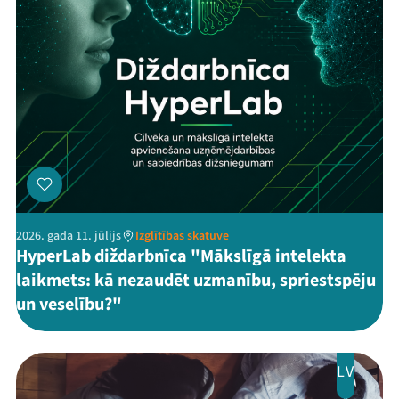
Kontakti
Threads
Facebook
Youtube
X
Instagram
Flick
TikTok
2026. gada 11. jūlijs
Izglītības skatuve
HyperLab diždarbnīca "Mākslīgā intelekta
laikmets: kā nezaudēt uzmanību, spriestspēju
un veselību?"
LV