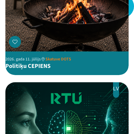
Mana programma
Festivāls
Programma
2026. gada 11. jūlijs
Skatuve DOTS
Politiķu CEPIENS
Arhīvs
Viņi bija LAMPĀ 2026
LV
Jaunumi
Ziedo
Veikals