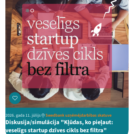
2026. gada 11. jūlijs
Swedbank uzņēmējdarbības skatuve
Diskusija/simulācija "Kļūdas, ko pieļaut:
veselīgs startup dzīves cikls bez filtra"