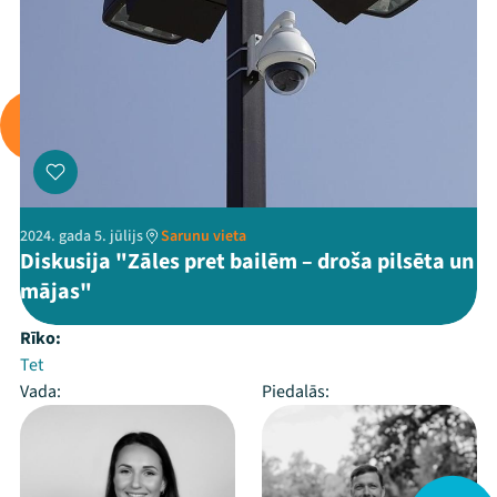
2024. gada 5. jūlijs
Sarunu vieta
Diskusija "Zāles pret bailēm – droša pilsēta un
mājas"
Rīko:
Tet
Vada:
Piedalās: