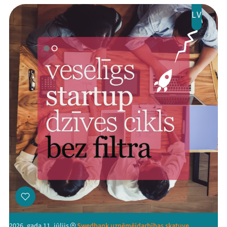
LV
2026. gada 11. jūlijs
Swedbank uzņēmējdarbības skatuve