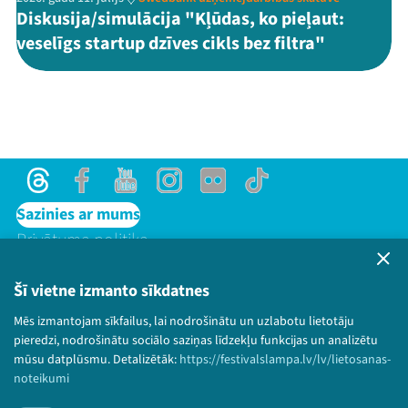
Diskusija/simulācija "Kļūdas, ko pieļaut:
veselīgs startup dzīves cikls bez filtra"
Threads
Facebook
Youtube
Instagram
Flick
TikTok
Sazinies ar mums
Privātuma politika
Lietošanas noteikumi un sīkdatņu politika
Bērnu aizsardzības politika
Šī vietne izmanto sīkdatnes
© 2026 Sarunu festivāls LAMPA Visas tiesības
Mēs izmantojam sīkfailus, lai nodrošinātu un uzlabotu lietotāju
paturētas.
pieredzi, nodrošinātu sociālo saziņas līdzekļu funkcijas un analizētu
mūsu datplūsmu. Detalizētāk:
https://festivalslampa.lv/lv/lietosanas-
noteikumi