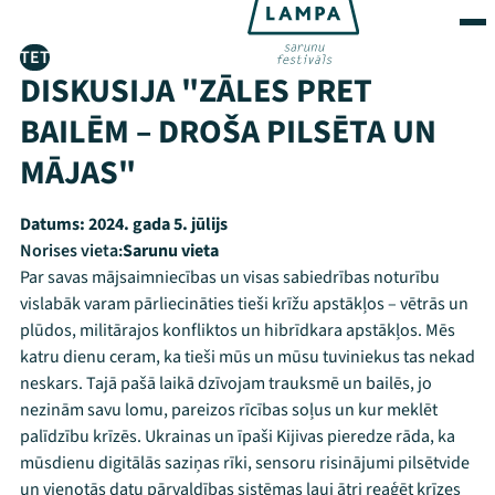
TET
DISKUSIJA "ZĀLES PRET
BAILĒM – DROŠA PILSĒTA UN
MĀJAS"
Datums:
2024. gada 5. jūlijs
Norises vieta:
Sarunu vieta
Par savas mājsaimniecības un visas sabiedrības noturību
vislabāk varam pārliecināties tieši krīžu apstākļos – vētrās un
plūdos, militārajos konfliktos un hibrīdkara apstākļos. Mēs
katru dienu ceram, ka tieši mūs un mūsu tuviniekus tas nekad
neskars. Tajā pašā laikā dzīvojam trauksmē un bailēs, jo
nezinām savu lomu, pareizos rīcības soļus un kur meklēt
palīdzību krīzēs. Ukrainas un īpaši Kijivas pieredze rāda, ka
mūsdienu digitālās saziņas rīki, sensoru risinājumi pilsētvide
un vienotās datu pārvaldības sistēmas ļauj ātri reaģēt krīzes