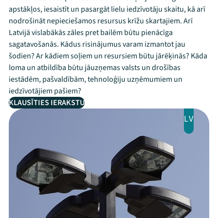
apstākļos, iesaistīt un pasargāt lielu iedzīvotāju skaitu, kā arī
nodrošināt nepieciešamos resursus krīžu skartajiem. Arī
Latvijā vislabākās zāles pret bailēm būtu pienācīga
sagatavošanās. Kādus risinājumus varam izmantot jau
šodien? Ar kādiem soļiem un resursiem būtu jārēķinās? Kāda
loma un atbildība būtu jāuzņemas valsts un drošības
iestādēm, pašvaldībām, tehnoloģiju uzņēmumiem un
iedzīvotājiem pašiem?
KLAUSĪTIES IERAKSTU
LV