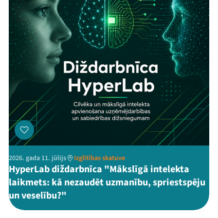
2026. gada 11. jūlijs
Izglītības skatuve
HyperLab diždarbnīca "Mākslīgā intelekta
laikmets: kā nezaudēt uzmanību, spriestspēju
un veselību?"