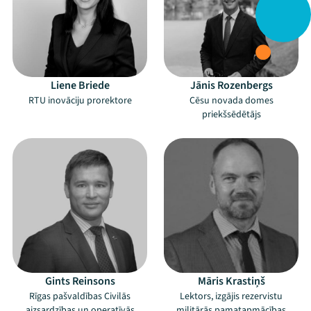
Liene Briede
Jānis Rozenbergs
RTU inovāciju prorektore
Cēsu novada domes
priekšsēdētājs
Gints Reinsons
Māris Krastiņš
Rīgas pašvaldības Civilās
Lektors, izgājis rezervistu
aizsardzības un operatīvās
militārās pamatapmācības