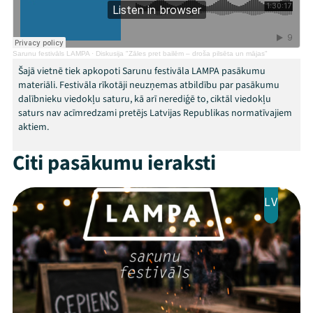
Programma
Arhīvs
Sarunu festivāls LAMPA
·
Diskusija "Zāles pret bailēm – droša pilsēta un mājas"
Viņi bija LAMPĀ 2026
Šajā vietnē tiek apkopoti Sarunu festivāla LAMPA pasākumu
materiāli. Festivāla rīkotāji neuzņemas atbildību par pasākumu
Jaunumi
dalībnieku viedokļu saturu, kā arī nerediģē to, ciktāl viedokļu
saturs nav acīmredzami pretējs Latvijas Republikas normatīvajiem
aktiem.
Ziedo
Citi pasākumu ieraksti
Veikals
Kontakti
LV