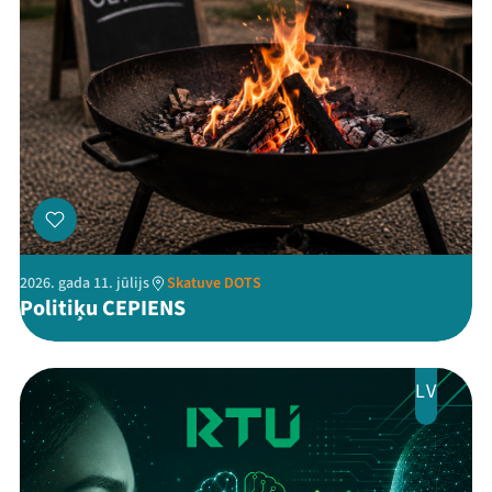
Threads
Facebook
Youtube
X
Instagram
Flick
TikTok
2026. gada 11. jūlijs
Skatuve DOTS
Politiķu CEPIENS
LV