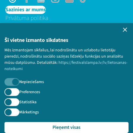
Threads
Facebook
Youtube
Instagram
Flick
TikTok
Sazinies ar mums
Privātuma politika
Lietošanas noteikumi un sīkdatņu politika
Bērnu aizsardzības politika
Šī vietne izmanto sīkdatnes
© 2026 Sarunu festivāls LAMPA Visas tiesības
Mēs izmantojam sīkfailus, lai nodrošinātu un uzlabotu lietotāju
paturētas.
pieredzi, nodrošinātu sociālo saziņas līdzekļu funkcijas un analizētu
mūsu datplūsmu. Detalizētāk:
https://festivalslampa.lv/lv/lietosanas-
noteikumi
Piesakies jaunumiem!
Nepieciešams
Preferences
Nepalaid garām aktuālāko informāciju!
Statistika
Mārketings
Pieteikties
Pieņemt visas