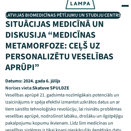
LATVIJAS BIOMEDICĪNAS PĒTĪJUMU UN STUDIJU CENTRS
SITUĀCIJAS MEDICĪNĀ UN
DISKUSIJA “MEDICĪNAS
METAMORFOZE: CEĻŠ UZ
PERSONALIZĒTU VESELĪBAS
APRŪPI”
Datums:
2024. gada 6. jūlijs
Norises vieta:
Skatuve SPULDZE
Veselības aprūpē 21. gadsimta nozīmīgākais potenciāls un
izaicinājums ir spēja efektīvi izmantot uzkrātos datus un ar
tiem saistīto tehnoloģisko revolūciju, lai risinātu problēmas
veselības aprūpē, nodrošinot labāku, drošāku un ilgstpējīgu
pakalpojumu kopumu ikvienam. Līdz šim medicīnas un
veselības sistēmas ir tikai knapi pieskārušās ģenētisko datu