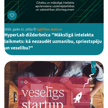
2026. gada 11. jūlijs
Izglītības skatuve
HyperLab diždarbnīca "Mākslīgā intelekta
laikmets: kā nezaudēt uzmanību, spriestspēju
un veselību?"
LV