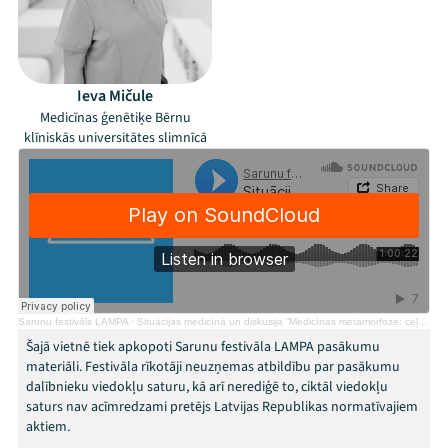
Mana programma
Festivāls
Ieva Mičule
Medicīnas ģenētiķe Bērnu
Programma
klīniskās universitātes slimnīcā
Arhīvs
Viņi bija LAMPĀ 2026
Jaunumi
Ziedo
Sarunu festivāls LAMPA
·
Situācijas medicīnā un diskusija “Medicīnas metamorfoze: ceļš uz personalizētu veselības aprūpi”
Šajā vietnē tiek apkopoti Sarunu festivāla LAMPA pasākumu
Veikals
materiāli. Festivāla rīkotāji neuzņemas atbildību par pasākumu
dalībnieku viedokļu saturu, kā arī nerediģē to, ciktāl viedokļu
saturs nav acīmredzami pretējs Latvijas Republikas normatīvajiem
Kontakti
aktiem.