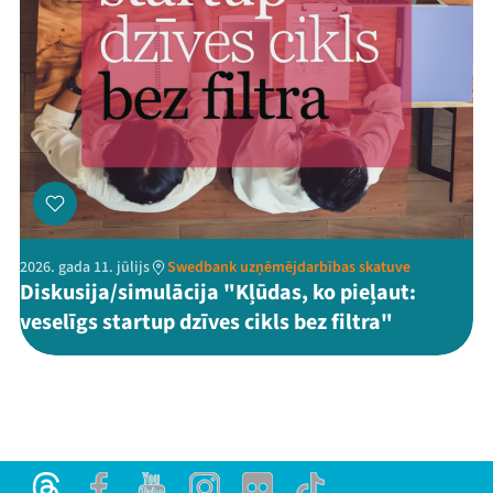
2026. gada 11. jūlijs
Swedbank uzņēmējdarbības skatuve
Diskusija/simulācija "Kļūdas, ko pieļaut:
veselīgs startup dzīves cikls bez filtra"