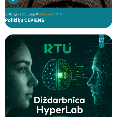
2026. gada 11. jūlijs
Skatuve DOTS
Politiķu CEPIENS
LV