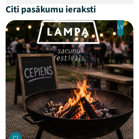
Citi pasākumu ieraksti
LV
Threads
Facebook
Youtube
X
Instagram
Flick
TikTok