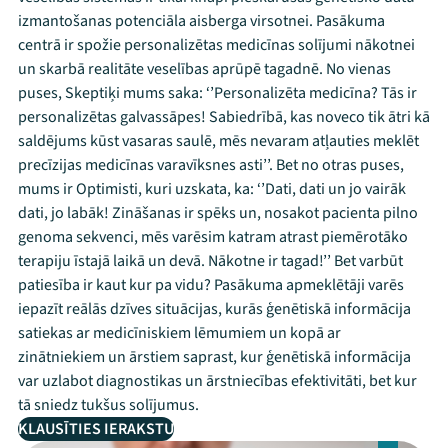
izmantošanas potenciāla aisberga virsotnei. Pasākuma
centrā ir spožie personalizētas medicīnas solījumi nākotnei
un skarbā realitāte veselības aprūpē tagadnē. No vienas
puses, Skeptiķi mums saka: ‘’Personalizēta medicīna? Tās ir
personalizētas galvassāpes! Sabiedrībā, kas noveco tik ātri kā
saldējums kūst vasaras saulē, mēs nevaram atļauties meklēt
precīzijas medicīnas varavīksnes asti’’. Bet no otras puses,
mums ir Optimisti, kuri uzskata, ka: ‘’Dati, dati un jo vairāk
dati, jo labāk! Zināšanas ir spēks un, nosakot pacienta pilno
genoma sekvenci, mēs varēsim katram atrast piemērotāko
terapiju īstajā laikā un devā. Nākotne ir tagad!’’ Bet varbūt
patiesība ir kaut kur pa vidu? Pasākuma apmeklētāji varēs
iepazīt reālās dzīves situācijas, kurās ģenētiskā informācija
satiekas ar medicīniskiem lēmumiem un kopā ar
zinātniekiem un ārstiem saprast, kur ģenētiskā informācija
var uzlabot diagnostikas un ārstniecības efektivitāti, bet kur
tā sniedz tukšus solījumus.
KLAUSĪTIES IERAKSTU