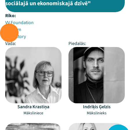
sociālajā un ekonomiskajā dzīvē"
Rīko:
VV Foundation
Zuzeum
Arterritory
Vada:
Piedalās:
Sandra Krastiņa
Indriķis Ģelzis
Māksliniece
Mākslinieks