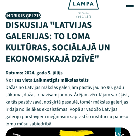
INDRIĶIS ĢELZIS
DISKUSIJA "LATVIJAS
GALERIJAS: TO LOMA
KULTŪRAS, SOCIĀLAJĀ UN
EKONOMISKAJĀ DZĪVĒ"
Datums:
2024. gada 5. jūlijs
Norises vieta:
Laikmetīgās mākslas telts
Dažas no Latvijas mākslas galerijām pastāv jau no 90. gadu
sākuma, dažas ir pavisam jaunas. Ārējam vērotājam var šķist,
ka tās pastāv savā, nošķirtā pasaulē, tomēr mākslas galerijas
ir daļa no lielākas ekosistēmas. Kopā ar vadošo Latvijas
galeriju pārstāvjiem mēģināsim saprast šo institūciju patieso
lomu mūsu sabiedrībā.
LV