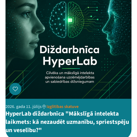
2026. gada 11. jūlijs
Izglītības skatuve
HyperLab diždarbnīca "Mākslīgā intelekta
laikmets: kā nezaudēt uzmanību, spriestspēju
un veselību?"