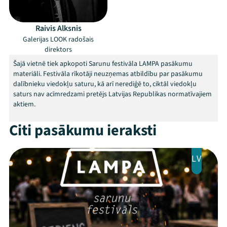
Raivis Alksnis
Galerijas LOOK radošais
direktors
Šajā vietnē tiek apkopoti Sarunu festivāla LAMPA pasākumu
Mana programma
materiāli. Festivāla rīkotāji neuzņemas atbildību par pasākumu
dalībnieku viedokļu saturu, kā arī nerediģē to, ciktāl viedokļu
saturs nav acīmredzami pretējs Latvijas Republikas normatīvajiem
Festivāls
aktiem.
Programma
Citi pasākumu ieraksti
Arhīvs
LV
Viņi bija LAMPĀ 2026
Jaunumi
Ziedo