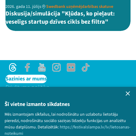
2026. gada 11. jūlijs
Swedbank uzņēmējdarbības skatuve
Diskusija/simulācija "Kļūdas, ko pieļaut:
veselīgs startup dzīves cikls bez filtra"
Threads
Facebook
Youtube
Instagram
Flick
TikTok
Sazinies ar mums
Privātuma politika
Lietošanas noteikumi un sīkdatņu politika
Bērnu aizsardzības politika
Šī vietne izmanto sīkdatnes
© 2026 Sarunu festivāls LAMPA Visas tiesības
Mēs izmantojam sīkfailus, lai nodrošinātu un uzlabotu lietotāju
paturētas.
pieredzi, nodrošinātu sociālo saziņas līdzekļu funkcijas un analizētu
mūsu datplūsmu. Detalizētāk:
https://festivalslampa.lv/lv/lietosanas-
noteikumi