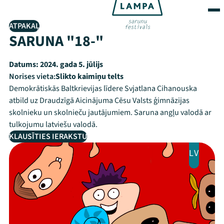
ATPAKAĻ
SARUNA "18-"
Datums:
2024. gada 5. jūlijs
Norises vieta:
Slikto kaimiņu telts
Demokrātiskās Baltkrievijas līdere Svjatlana Cihanouska
atbild uz Draudzīgā Aicinājuma Cēsu Valsts ģimnāzijas
skolnieku un skolnieču jautājumiem. Saruna angļu valodā ar
tulkojumu latviešu valodā.
KLAUSĪTIES IERAKSTU
LV