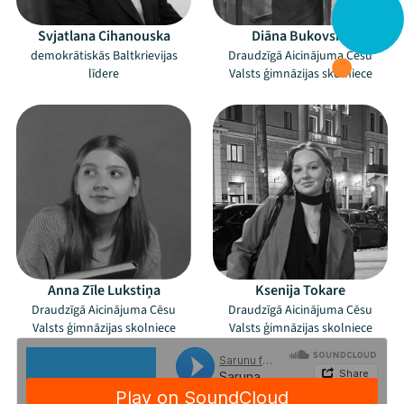
Svjatlana Cihanouska
Diāna Bukovska
demokrātiskās Baltkrievijas
Draudzīgā Aicinājuma Cēsu
līdere
Valsts ģimnāzijas skolniece
Anna Zīle Lukstiņa
Ksenija Tokare
Draudzīgā Aicinājuma Cēsu
Draudzīgā Aicinājuma Cēsu
Valsts ģimnāzijas skolniece
Valsts ģimnāzijas skolniece