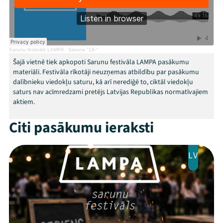
Sarunu festivāls LAMPA
·
Saruna "18-"
Mana programma
Šajā vietnē tiek apkopoti Sarunu festivāla LAMPA pasākumu
materiāli. Festivāla rīkotāji neuzņemas atbildību par pasākumu
dalībnieku viedokļu saturu, kā arī nerediģē to, ciktāl viedokļu
Festivāls
saturs nav acīmredzami pretējs Latvijas Republikas normatīvajiem
aktiem.
Programma
Citi pasākumu ieraksti
Arhīvs
LV
Viņi bija LAMPĀ 2026
Jaunumi
Ziedo