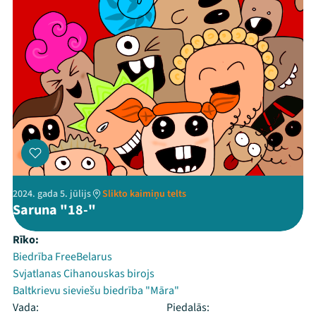
2024. gada 5. jūlijs
Slikto kaimiņu telts
Saruna "18-"
Rīko:
Biedrība FreeBelarus
Svjatlanas Cihanouskas birojs
Baltkrievu sieviešu biedrība "Māra"
Vada:
Piedalās: