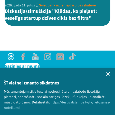
2026. gada 11. jūlijs
Swedbank uzņēmējdarbības skatuve
Diskusija/simulācija "Kļūdas, ko pieļaut:
veselīgs startup dzīves cikls bez filtra"
Threads
Facebook
Youtube
Instagram
Flick
TikTok
Sazinies ar mums
Privātuma politika
Lietošanas noteikumi un sīkdatņu politika
Šī vietne izmanto sīkdatnes
Bērnu aizsardzības politika
Mēs izmantojam sīkfailus, lai nodrošinātu un uzlabotu lietotāju
© 2026 Sarunu festivāls LAMPA Visas tiesības
pieredzi, nodrošinātu sociālo saziņas līdzekļu funkcijas un analizētu
paturētas.
mūsu datplūsmu. Detalizētāk:
https://festivalslampa.lv/lv/lietosanas-
noteikumi