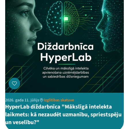
2026. gada 11. jūlijs
Izglītības skatuve
HyperLab diždarbnīca "Mākslīgā intelekta
laikmets: kā nezaudēt uzmanību, spriestspēju
un veselību?"