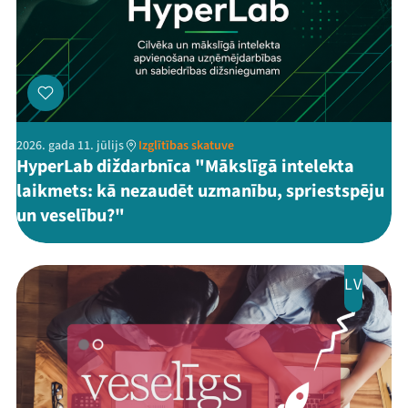
2026. gada 11. jūlijs
Izglītības skatuve
HyperLab diždarbnīca "Mākslīgā intelekta
laikmets: kā nezaudēt uzmanību, spriestspēju
un veselību?"
LV