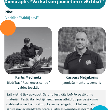
Domu aplis “Vai katram jaunietim ir vĒrtība?”
Rīko:
Biedrība "Atklāj sevi"
Vada:
Kārlis Mednieks
Kaspars Meļņikonis
Biedrības “Resiliences centrs”
jauniešu mentors, treneris
valdes loceklis
Šajā vietnē tiek apkopoti Sarunu festivāla LAMPA pasākumu
materiāli. Festivāla rīkotāji neuzņemas atbildību par pasākumu
dalībnieku viedokļu saturu, kā arī nerediģē to, ciktāl viedokļu
saturs nav acīmredzami pretējs Latvijas Republikas normatīvajiem