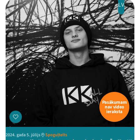
LV
Pasākumam
nav video
ieraksta
2024. gada 5. jūlijs
Spoguļtelts