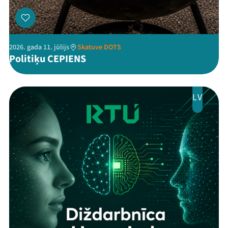
Viņi bija LAMPĀ 2026
Jaunumi
2026. gada 11. jūlijs
Skatuve DOTS
Ziedo
Politiķu CEPIENS
Veikals
LV
Kontakti
Threads
Facebook
Youtube
X
Instagram
Flick
TikTok