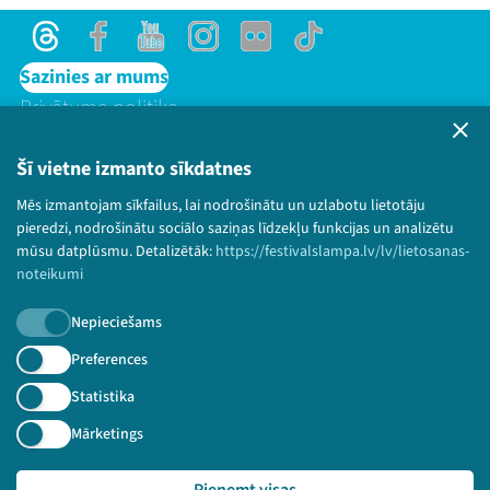
Threads
Facebook
Youtube
Instagram
Flick
TikTok
Sazinies ar mums
Privātuma politika
Lietošanas noteikumi un sīkdatņu politika
Bērnu aizsardzības politika
Šī vietne izmanto sīkdatnes
© 2026 Sarunu festivāls LAMPA Visas tiesības
Mēs izmantojam sīkfailus, lai nodrošinātu un uzlabotu lietotāju
paturētas.
pieredzi, nodrošinātu sociālo saziņas līdzekļu funkcijas un analizētu
mūsu datplūsmu. Detalizētāk:
https://festivalslampa.lv/lv/lietosanas-
noteikumi
Nepieciešams
Piesakies jaunumiem!
Preferences
Nepalaid garām aktuālāko informāciju!
Statistika
Mārketings