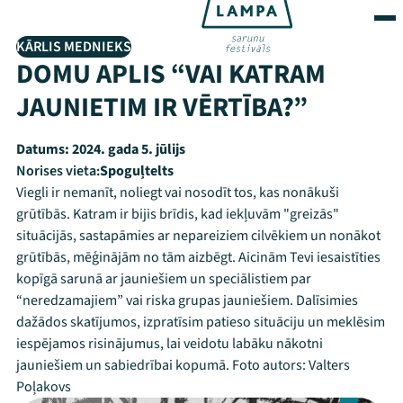
KĀRLIS MEDNIEKS
DOMU APLIS “VAI KATRAM
JAUNIETIM IR VĒRTĪBA?”
Datums:
2024. gada 5. jūlijs
Norises vieta:
Spoguļtelts
Viegli ir nemanīt, noliegt vai nosodīt tos, kas nonākuši
grūtībās. Katram ir bijis brīdis, kad iekļuvām "greizās"
situācijās, sastapāmies ar nepareiziem cilvēkiem un nonākot
grūtībās, mēģinājām no tām aizbēgt. Aicinām Tevi iesaistīties
kopīgā sarunā ar jauniešiem un speciālistiem par
“neredzamajiem” vai riska grupas jauniešiem. Dalīsimies
dažādos skatījumos, izpratīsim patieso situāciju un meklēsim
iespējamos risinājumus, lai veidotu labāku nākotni
jauniešiem un sabiedrībai kopumā. Foto autors: Valters
Poļakovs