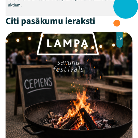
aktiem.
Citi pasākumu ieraksti
LV
Mana programma
Festivāls
Programma
Arhīvs