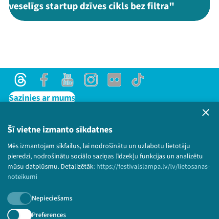
veselīgs startup dzīves cikls bez filtra"
Threads
Facebook
Youtube
Instagram
Flick
TikTok
Sazinies ar mums
Privātuma politika
Lietošanas noteikumi un sīkdatņu politika
Šī vietne izmanto sīkdatnes
Bērnu aizsardzības politika
Mēs izmantojam sīkfailus, lai nodrošinātu un uzlabotu lietotāju
© 2026 Sarunu festivāls LAMPA Visas tiesības
pieredzi, nodrošinātu sociālo saziņas līdzekļu funkcijas un analizētu
paturētas.
mūsu datplūsmu. Detalizētāk:
https://festivalslampa.lv/lv/lietosanas-
noteikumi
Nepieciešams
Piesakies jaunumiem!
Preferences