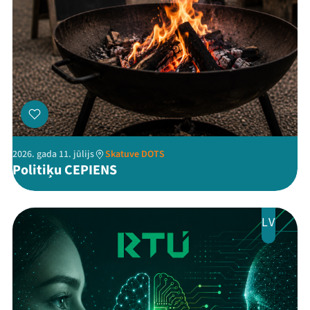
Threads
Facebook
Youtube
X
Instagram
Flick
TikTok
2026. gada 11. jūlijs
Skatuve DOTS
Politiķu CEPIENS
LV