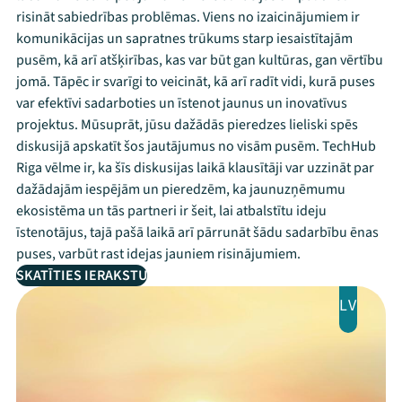
risināt sabiedrības problēmas. Viens no izaicinājumiem ir
komunikācijas un sapratnes trūkums starp iesaistītajām
pusēm, kā arī atšķirības, kas var būt gan kultūras, gan vērtību
jomā. Tāpēc ir svarīgi to veicināt, kā arī radīt vidi, kurā puses
var efektīvi sadarboties un īstenot jaunus un inovatīvus
projektus. Mūsuprāt, jūsu dažādās pieredzes lieliski spēs
diskusijā apskatīt šos jautājumus no visām pusēm. TechHub
Riga vēlme ir, ka šīs diskusijas laikā klausītāji var uzzināt par
dažādajām iespējām un pieredzēm, ka jaunuzņēmumu
ekosistēma un tās partneri ir šeit, lai atbalstītu ideju
īstenotājus, tajā pašā laikā arī pārrunāt šādu sadarbību ēnas
puses, varbūt rast idejas jauniem risinājumiem.
SKATĪTIES IERAKSTU
LV