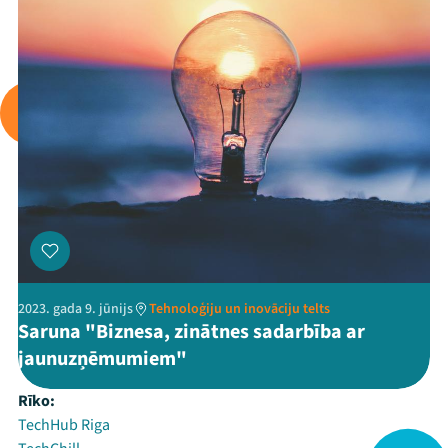
2023. gada 9. jūnijs
Tehnoloģiju un inovāciju telts
Saruna "Biznesa, zinātnes sadarbība ar
jaunuzņēmumiem"
Rīko:
TechHub Riga