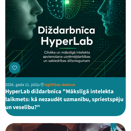
2026. gada 11. jūlijs
Izglītības skatuve
HyperLab diždarbnīca "Mākslīgā intelekta
laikmets: kā nezaudēt uzmanību, spriestspēju
un veselību?"
LV