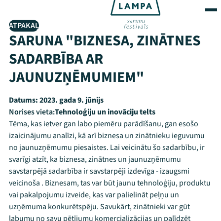
ATPAKAĻ
SARUNA "BIZNESA, ZINĀTNES
SADARBĪBA AR
JAUNUZŅĒMUMIEM"
Datums:
2023. gada 9. jūnijs
Norises vieta:
Tehnoloģiju un inovāciju telts
Tēma, kas ietver gan labo piemēru parādīšanu, gan esošo
izaicinājumu analīzi, kā arī biznesa un zinātnieku ieguvumu
no jaunuzņēmumu piesaistes. Lai veicinātu šo sadarbību, ir
svarīgi atzīt, ka biznesa, zinātnes un jaunuzņēmumu
savstarpējā sadarbība ir savstarpēji izdevīga - izaugsmi
veicinoša . Biznesam, tas var būt jaunu tehnoloģiju, produktu
vai pakalpojumu izveide, kas var palielināt peļņu un
uzņēmuma konkurētspēju. Savukārt, zinātnieki var gūt
labumu no savu pētījumu komercializācijas un palīdzēt