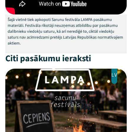
Arhīvs
Viņi bija LAMPĀ 2026
Šajā vietnē tiek apkopoti Sarunu festivāla LAMPA pasākumu
materiāli. Festivāla rīkotāji neuzņemas atbildību par pasākumu
dalībnieku viedokļu saturu, kā arī nerediģē to, ciktāl viedokļu
Jaunumi
saturs nav acīmredzami pretējs Latvijas Republikas normatīvajiem
aktiem.
Ziedo
Citi pasākumu ieraksti
Veikals
Kontakti
LV