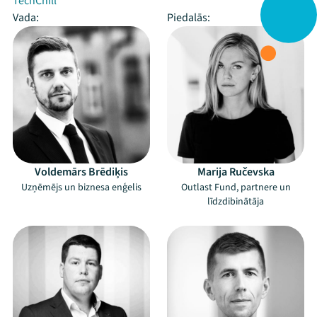
TechChill
Vada:
Piedalās:
Voldemārs Brēdiķis
Marija Ručevska
Uzņēmējs un biznesa enģelis
Outlast Fund, partnere un
līdzdibinātāja