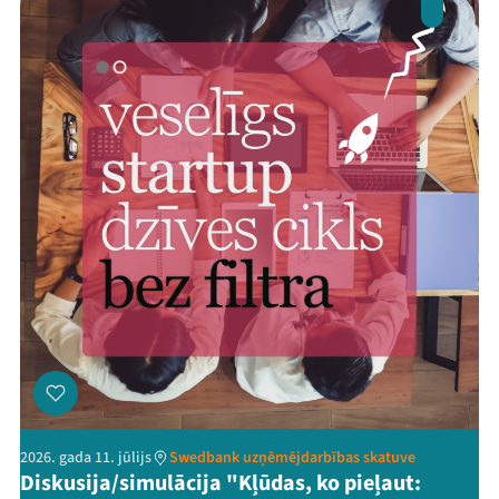
2026. gada 11. jūlijs
Swedbank uzņēmējdarbības skatuve
Diskusija/simulācija "Kļūdas, ko pieļaut: