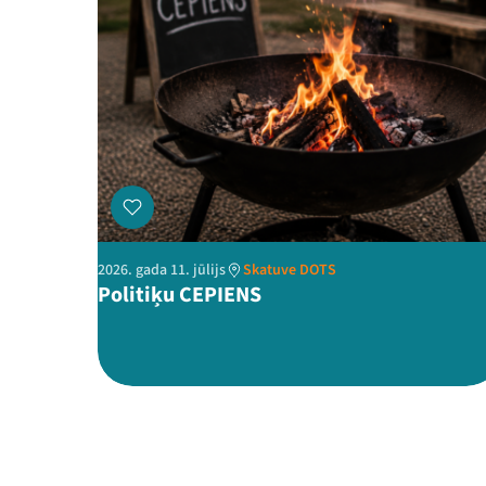
2026. gada 11. jūlijs
Skatuve DOTS
Politiķu CEPIENS