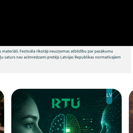
 materiāli. Festivāla rīkotāji neuzņemas atbildību par pasākumu
okļu saturs nav acīmredzami pretējs Latvijas Republikas normatīvajiem
LV