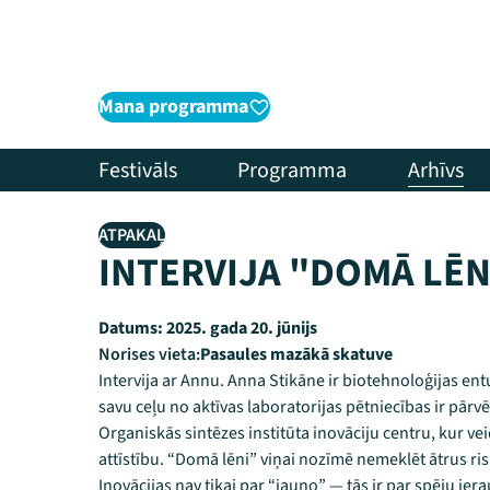
Mana programma
Festivāls
Programma
Arhīvs
ATPAKAĻ
INTERVIJA "DOMĀ LĒNI
Datums:
2025. gada 20. jūnijs
Norises vieta:
Pasaules mazākā skatuve
Intervija ar Annu. Anna Stikāne ir biotehnoloģijas ent
savu ceļu no aktīvas laboratorijas pētniecības ir pārvēr
Organiskās sintēzes institūta inovāciju centru, kur v
attīstību. “Domā lēni” viņai nozīmē nemeklēt ātrus r
Inovācijas nav tikai par “jauno” — tās ir par spēju ier