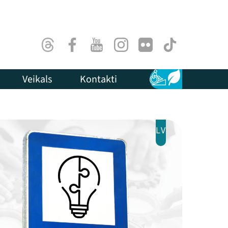
Threads
Facebook
Youtube
Instagram
Flick
TikTok
Veikals
Kontakti
Pieejamība
Ilgtspēja
LV