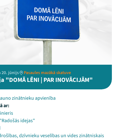
 20. jūnijs
Pasaules mazākā skatuve
ija "DOMĀ LĒNI | PAR INOVĀCIJĀM"
Jauno zinātnieku apvienība
ā ar:
inieris
 "Radošās idejas"
d
drošības, dzīvnieku veselības un vides zinātniskais