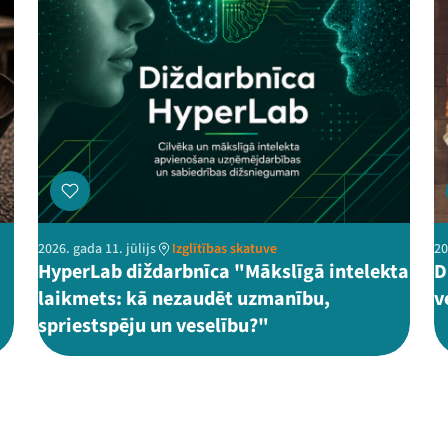
2026. gada 11. jūlijs
Izglītības skatuve
20
HyperLab diždarbnīca "Mākslīgā intelekta
D
laikmets: kā nezaudēt uzmanību,
v
spriestspēju un veselību?"