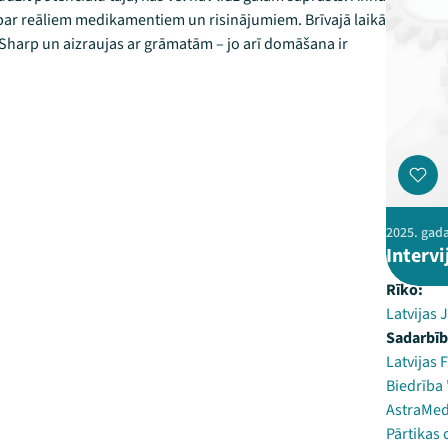
 par reāliem medikamentiem un risinājumiem. Brīvajā laikā
Sharp un aizraujas ar grāmatām – jo arī domāšana ir
2025. gada
Interv
Rīko:
Latvijas 
Sadarbīb
Latvijas F
Biedrība
AstraMe
Pārtikas 