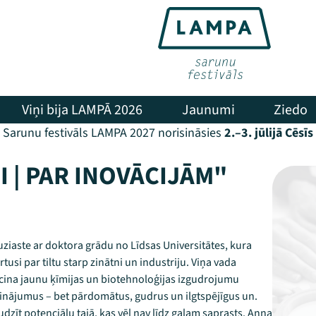
Viņi bija LAMPĀ 2026
Jaunumi
Ziedo
Sarunu festivāls LAMPA 2027 norisināsies
2.–3. jūlijā Cēsīs
 | PAR INOVĀCIJĀM"
uziaste ar doktora grādu no Līdsas Universitātes, kura
tusi par tiltu starp zinātni un industriju. Viņa vada
eicina jaunu ķīmijas un biotehnoloģijas izgudrojumu
isinājumus – bet pārdomātus, gudrus un ilgtspējīgus un.
audzīt potenciālu tajā, kas vēl nav līdz galam saprasts. Anna