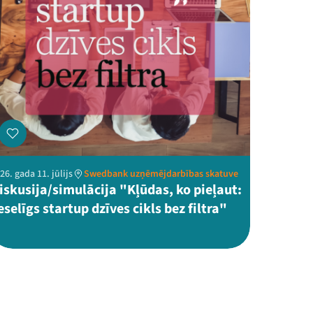
26. gada 11. jūlijs
Swedbank uzņēmējdarbības skatuve
iskusija/simulācija "Kļūdas, ko pieļaut:
eselīgs startup dzīves cikls bez filtra"