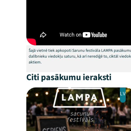
Šajā vietnē tiek apkopoti Sarunu festivāla LAMPA pasākumu
dalībnieku viedokļu saturu, kā arī nerediģē to, ciktāl vied
aktiem.
Citi pasākumu ieraksti
LV