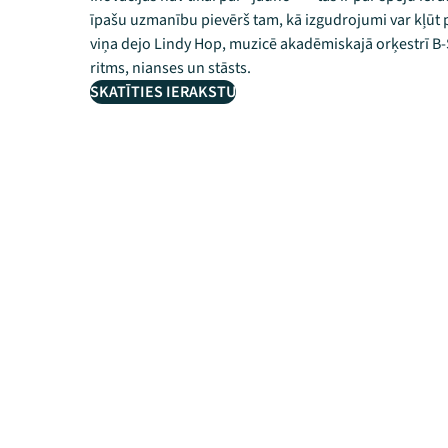
īpašu uzmanību pievērš tam, kā izgudrojumi var kļūt
viņa dejo Lindy Hop, muzicē akadēmiskajā orķestrī B-
ritms, nianses un stāsts.
SKATĪTIES IERAKSTU