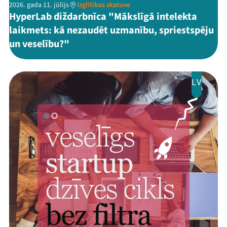
2026. gada 11. jūlijs
Izglītības skatuve
HyperLab diždarbnīca "Mākslīgā intelekta
laikmets: kā nezaudēt uzmanību, spriestspēju
un veselību?"
LV