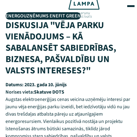
ENERGOUZŅĒMUMS ENEFIT GREEN
DISKUSIJA "VĒJA PARKU
VIENĀDOJUMS – KĀ
SABALANSĒT SABIEDRĪBAS,
BIZNESA, PAŠVALDĪBU UN
VALSTS INTERESES?"
Datums:
2023. gada 10. jūnijs
Norises vieta:
Skatuve DOTS
Augstas elektroenerģijas cenas veicina uzņēmēju interesi par
jaunu vēja enerģijas parku izveidi, bet iedzīvotāju vidū nu jau
divas trešdaļas atbalsta pāreju uz atjaunīgajiem
energoresursiem. Vienlaikus pozitīvā nostāja un projektu
īstenošanas ātrums būtiski samazinās, tiklīdz jārod
kompromiss starp sabiedrības, pašvaldību un valsts