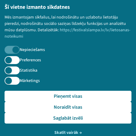
Bērnu aizsardzības politika
Šī vietne izmanto sīkdatnes
© 2026 Sarunu festivāls LAMPA Visas tiesības
paturētas.
Mēs izmantojam sīkfailus, lai nodrošinātu un uzlabotu lietotāju
pieredzi, nodrošinātu sociālo saziņas līdzekļu funkcijas un analizētu
mūsu datplūsmu. Detalizētāk:
https://festivalslampa.lv/lv/lietosanas-
noteikumi
Piesakies jaunumiem!
Nepieciešams
Preferences
Nepalaid garām aktuālāko informāciju!
Statistika
Mārketings
Pieteikties
Pieņemt visas
🔗 https://festivalslampa.lv/lv/video-arhivs/2316?sp
Noraidīt visas
eaker=Energouz%C5%86%C4%93mums%20Enefit%20Green&spea
ker_id=5032
Saglabāt izvēli
Skatīt vairāk
→