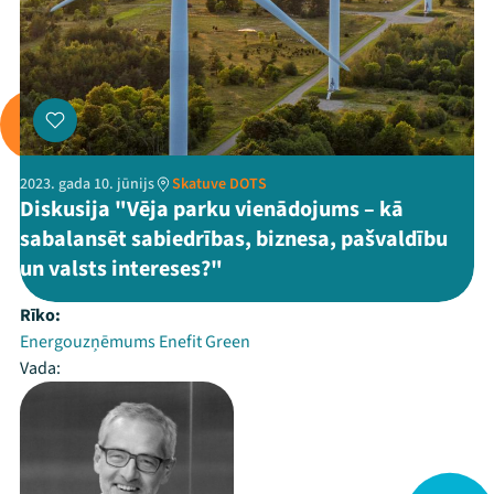
2023. gada 10. jūnijs
Skatuve DOTS
Diskusija "Vēja parku vienādojums – kā
sabalansēt sabiedrības, biznesa, pašvaldību
un valsts intereses?"
Rīko:
Energouzņēmums Enefit Green
Vada: