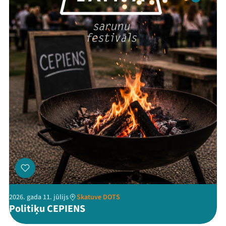
Ziedo
Veikals
Kontakti
Threads
Facebook
Youtube
X
Instagram
Flick
TikTok
2026. gada 11. jūlijs
Skatuve DOTS
Politiķu CEPIENS