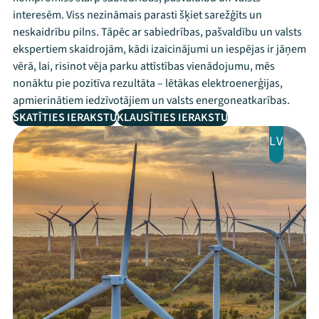
interesēm. Viss nezināmais parasti šķiet sarežģīts un
neskaidrību pilns. Tāpēc ar sabiedrības, pašvaldību un valsts
ekspertiem skaidrojām, kādi izaicinājumi un iespējas ir jāņem
vērā, lai, risinot vēja parku attīstības vienādojumu, mēs
nonāktu pie pozitīva rezultāta – lētākas elektroenerģijas,
apmierinātiem iedzīvotājiem un valsts energoneatkarības.
SKATĪTIES IERAKSTU
KLAUSĪTIES IERAKSTU
LV