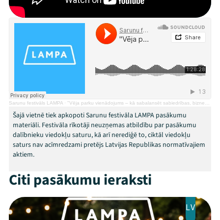
Mana programma
Sarunu festivāls LAMPA
·
"Vēja parku vienādojums – kā sabalansēt sabiedrības, biznesa, pašvaldību un valsts intereses?"
Šajā vietnē tiek apkopoti Sarunu festivāla LAMPA pasākumu
materiāli. Festivāla rīkotāji neuzņemas atbildību par pasākumu
Festivāls
dalībnieku viedokļu saturu, kā arī nerediģē to, ciktāl viedokļu
saturs nav acīmredzami pretējs Latvijas Republikas normatīvajiem
Programma
aktiem.
Arhīvs
Citi pasākumu ieraksti
Viņi bija LAMPĀ 2026
LV
Jaunumi