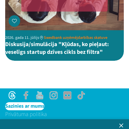
2026. gada 11. jūlijs
Swedbank uzņēmējdarbības skatuve
Diskusija/simulācija "Kļūdas, ko pieļaut:
veselīgs startup dzīves cikls bez filtra"
Threads
Facebook
Youtube
Instagram
Flick
TikTok
Sazinies ar mums
Privātuma politika
Lietošanas noteikumi un sīkdatņu politika