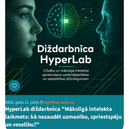
2026. gada 11. jūlijs
Izglītības skatuve
HyperLab diždarbnīca "Mākslīgā intelekta
laikmets: kā nezaudēt uzmanību, spriestspēju
un veselību?"