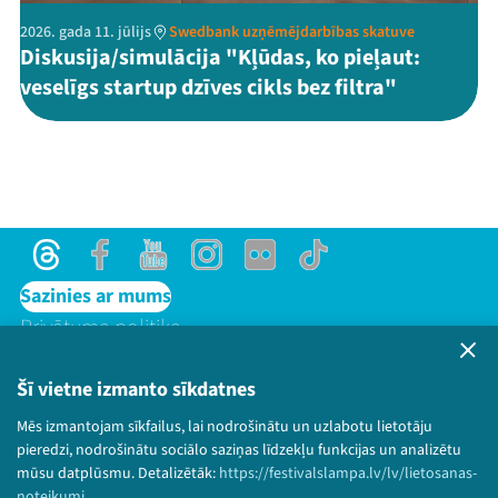
2026. gada 11. jūlijs
Swedbank uzņēmējdarbības skatuve
Diskusija/simulācija "Kļūdas, ko pieļaut:
veselīgs startup dzīves cikls bez filtra"
Threads
Facebook
Youtube
Instagram
Flick
TikTok
Sazinies ar mums
Privātuma politika
Lietošanas noteikumi un sīkdatņu politika
Bērnu aizsardzības politika
Šī vietne izmanto sīkdatnes
© 2026 Sarunu festivāls LAMPA Visas tiesības
Mēs izmantojam sīkfailus, lai nodrošinātu un uzlabotu lietotāju
paturētas.
pieredzi, nodrošinātu sociālo saziņas līdzekļu funkcijas un analizētu
mūsu datplūsmu. Detalizētāk:
https://festivalslampa.lv/lv/lietosanas-
noteikumi