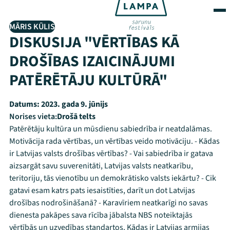
MĀRIS KŪLIS
DISKUSIJA "VĒRTĪBAS KĀ
DROŠĪBAS IZAICINĀJUMI
PATĒRĒTĀJU KULTŪRĀ"
Datums:
2023. gada 9. jūnijs
Norises vieta:
Drošā telts
Patērētāju kultūra un mūsdienu sabiedrība ir neatdalāmas.
Motivācija rada vērtības, un vērtības veido motivāciju. - Kādas
ir Latvijas valsts drošības vērtības? - Vai sabiedrība ir gatava
aizsargāt savu suverenitāti, Latvijas valsts neatkarību,
teritoriju, tās vienotību un demokrātisko valsts iekārtu? - Cik
gatavi esam katrs pats iesaistīties, darīt un dot Latvijas
drošības nodrošināšanā? - Karavīriem neatkarīgi no savas
dienesta pakāpes sava rīcība jābalsta NBS noteiktajās
vērtībās un uzvedības standartos. Kādas ir Latvijas armijas