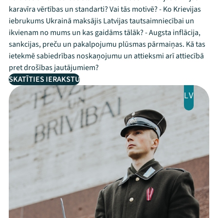
karavīra vērtības un standarti? Vai tās motivē? - Ko Krievijas
iebrukums Ukrainā maksājis Latvijas tautsaimniecībai un
ikvienam no mums un kas gaidāms tālāk? - Augsta inflācija,
sankcijas, preču un pakalpojumu plūsmas pārmaiņas. Kā tas
ietekmē sabiedrības noskaņojumu un attieksmi arī attiecībā
pret drošības jautājumiem?
SKATĪTIES IERAKSTU
LV