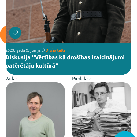
2023. gada 9. jūnijs
Drošā telts
Diskusija "Vērtības kā drošības izaicinājumi
patērētāju kultūrā"
Vada:
Piedalās: