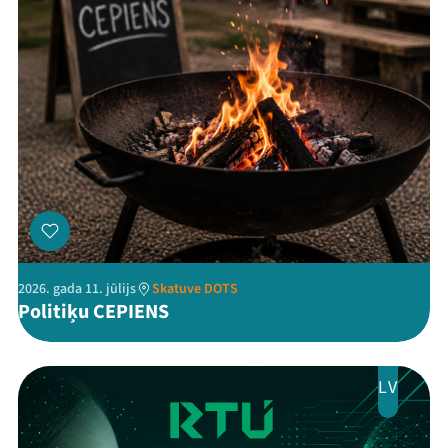
Threads
Facebook
Youtube
X
Instagram
Flick
TikTok
2026. gada 11. jūlijs
Skatuve DOTS
Politiķu CEPIENS
LV