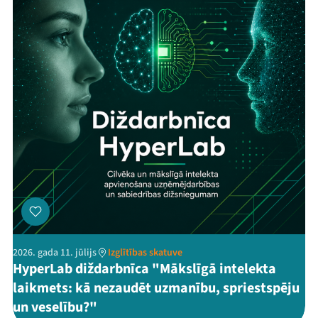
2026. gada 11. jūlijs
Izglītības skatuve
HyperLab diždarbnīca "Mākslīgā intelekta
laikmets: kā nezaudēt uzmanību, spriestspēju
un veselību?"