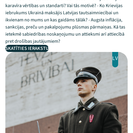
karavīra vērtības un standarti? Vai tās motivē? - Ko Krievijas
iebrukums Ukrainā maksājis Latvijas tautsaimniecībai un
ikvienam no mums un kas gaidāms tālāk? - Augsta inflācija,
sankcijas, preču un pakalpojumu plūsmas pārmaiņas. Kā tas
ietekmē sabiedrības noskaņojumu un attieksmi arī attiecībā
pret drošības jautājumiem?
SKATĪTIES IERAKSTU
LV