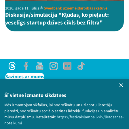
2026. gada 11. jūlijs
Swedbank uzņēmējdarbības skatuve
Diskusija/simulācija "Kļūdas, ko pieļaut:
veselīgs startup dzīves cikls bez filtra"
Threads
Facebook
Youtube
Instagram
Flick
TikTok
Sazinies ar mums
Privātuma politika
Lietošanas noteikumi un sīkdatņu politika
Šī vietne izmanto sīkdatnes
Bērnu aizsardzības politika
Mēs izmantojam sīkfailus, lai nodrošinātu un uzlabotu lietotāju
© 2026 Sarunu festivāls LAMPA Visas tiesības
pieredzi, nodrošinātu sociālo saziņas līdzekļu funkcijas un analizētu
paturētas.
mūsu datplūsmu. Detalizētāk:
https://festivalslampa.lv/lv/lietosanas-
noteikumi