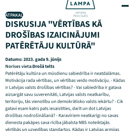
ATPAKAĻ
DISKUSIJA "VĒRTĪBAS KĀ
DROŠĪBAS IZAICINĀJUMI
PATĒRĒTĀJU KULTŪRĀ"
Datums:
2023. gada 9. jūnijs
Norises vieta:
Drošā telts
Patērētāju kultūra un mūsdienu sabiedrība ir neatdalāmas.
Motivācija rada vērtības, un vērtības veido motivāciju. - Kādas
ir Latvijas valsts drošības vērtības? - Vai sabiedrība ir gatava
aizsargāt savu suverenitāti, Latvijas valsts neatkarību,
teritoriju, tās vienotību un demokrātisko valsts iekārtu? - Cik
gatavi esam katrs pats iesaistīties, darīt un dot Latvijas
drošības nodrošināšanā? - Karavīriem neatkarīgi no savas
dienesta pakāpes sava rīcība jābalsta NBS noteiktajās
vērtībās un uzvedības standartos. Kādas ir Latvijas armijas