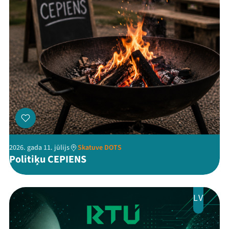
Threads
Facebook
Youtube
X
Instagram
Flick
TikTok
2026. gada 11. jūlijs
Skatuve DOTS
Politiķu CEPIENS
LV