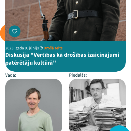
2023. gada 9. jūnijs
Drošā telts
Diskusija "Vērtības kā drošības izaicinājumi
patērētāju kultūrā"
Vada:
Piedalās: