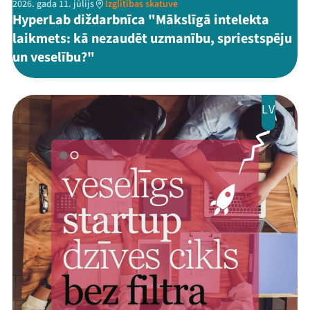
2026. gada 11. jūlijs
Izglītības skatuve
HyperLab diždarbnīca "Mākslīgā intelekta
laikmets: kā nezaudēt uzmanību, spriestspēju
un veselību?"
LV