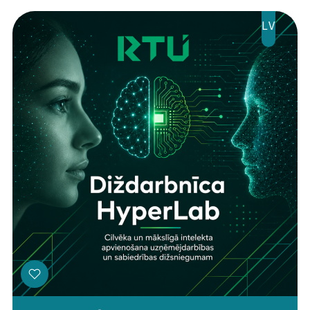
LV
Threads
Facebook
Youtube
X
Instagram
Flick
TikTok