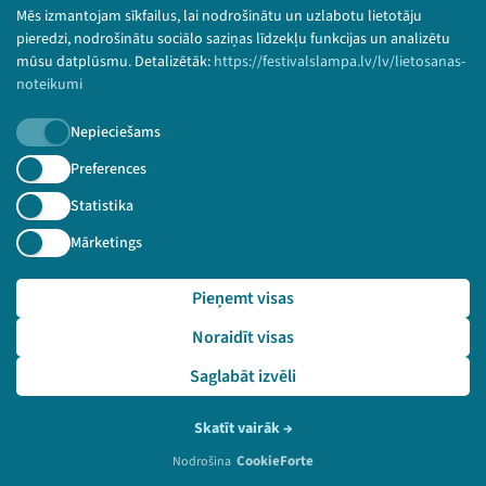
Bērnu aizsardzības politika
Mēs izmantojam sīkfailus, lai nodrošinātu un uzlabotu lietotāju
© 2026 Sarunu festivāls LAMPA Visas tiesības
pieredzi, nodrošinātu sociālo saziņas līdzekļu funkcijas un analizētu
paturētas.
mūsu datplūsmu. Detalizētāk:
https://festivalslampa.lv/lv/lietosanas-
noteikumi
Nepieciešams
Piesakies jaunumiem!
Preferences
Statistika
Nepalaid garām aktuālāko informāciju!
Mārketings
Pieņemt visas
Pieteikties
Noraidīt visas
🔗 https://festivalslampa.lv/lv/video-arhivs/2180
Saglabāt izvēli
Skatīt vairāk
→
CookieForte
Nodrošina