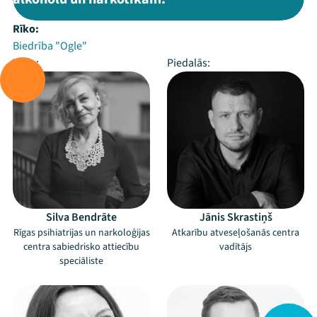
Rīko:
Biedrība "Ogle"
Vada:
Piedalās:
Silva Bendrāte
Jānis Skrastiņš
Rīgas psihiatrijas un narkoloģijas
Atkarību atveseļošanās centra
centra sabiedrisko attiecību
vadītājs
speciāliste