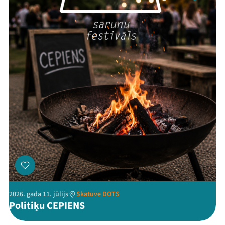
Festivāls
Programma
Arhīvs
Viņi bija LAMPĀ 2026
Jaunumi
Ziedo
Veikals
Kontakti
2026. gada 11. jūlijs
Skatuve DOTS
Politiķu CEPIENS