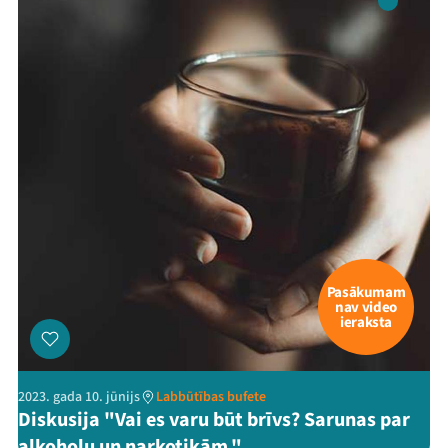
Pasākumam
nav video
ieraksta
2023. gada 10. jūnijs
Labbūtības bufete
Diskusija "Vai es varu būt brīvs? Sarunas par
alkoholu un narkotikām."