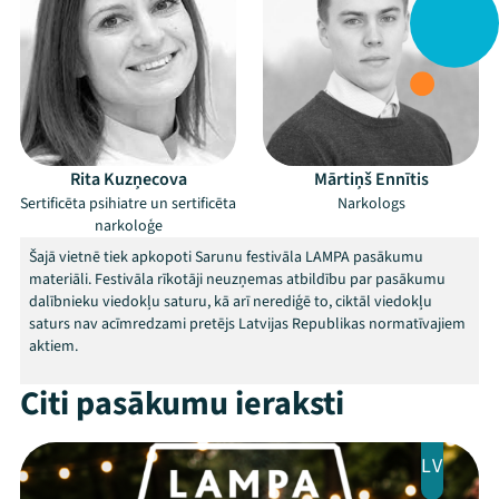
Rita Kuzņecova
Mārtiņš Ennītis
Sertificēta psihiatre un sertificēta
Narkologs
narkoloģe
Šajā vietnē tiek apkopoti Sarunu festivāla LAMPA pasākumu
materiāli. Festivāla rīkotāji neuzņemas atbildību par pasākumu
dalībnieku viedokļu saturu, kā arī nerediģē to, ciktāl viedokļu
saturs nav acīmredzami pretējs Latvijas Republikas normatīvajiem
aktiem.
Citi pasākumu ieraksti
Mana programma
LV