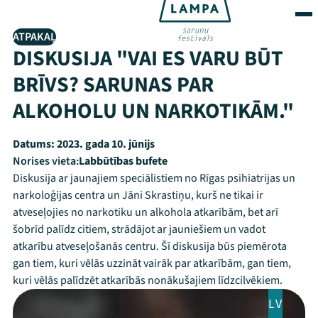
ATPAKAĻ
DISKUSIJA "VAI ES VARU BŪT
BRĪVS? SARUNAS PAR
ALKOHOLU UN NARKOTIKĀM."
Datums:
2023. gada 10. jūnijs
Norises vieta:
Labbūtības bufete
Diskusija ar jaunajiem speciālistiem no Rīgas psihiatrijas un
narkoloģijas centra un Jāni Skrastiņu, kurš ne tikai ir
atveseļojies no narkotiku un alkohola atkarībām, bet arī
šobrīd palīdz citiem, strādājot ar jauniešiem un vadot
atkarību atveseļošanās centru. Šī diskusija būs piemērota
gan tiem, kuri vēlās uzzināt vairāk par atkarībām, gan tiem,
kuri vēlās palīdzēt atkarībās nonākušajiem līdzcilvēkiem.
LV