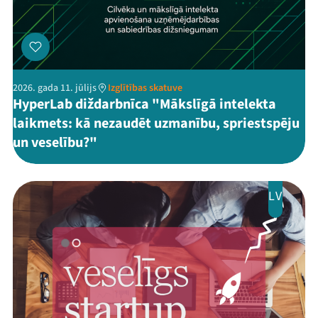
2026. gada 11. jūlijs
Izglītības skatuve
HyperLab diždarbnīca "Mākslīgā intelekta
laikmets: kā nezaudēt uzmanību, spriestspēju
un veselību?"
LV