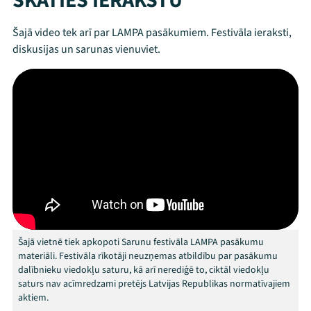
SKATIES IERAKSTU
Mana programma
Šajā video tek arī par LAMPA pasākumiem. Festivāla ieraksti,
diskusijas un sarunas vienuviet.
Festivāls
Programma
Arhīvs
Viņi bija LAMPĀ 2026
Jaunumi
Ziedo
Šajā vietnē tiek apkopoti Sarunu festivāla LAMPA pasākumu
Veikals
materiāli. Festivāla rīkotāji neuzņemas atbildību par pasākumu
dalībnieku viedokļu saturu, kā arī nerediģē to, ciktāl viedokļu
Kontakti
saturs nav acīmredzami pretējs Latvijas Republikas normatīvajiem
aktiem.