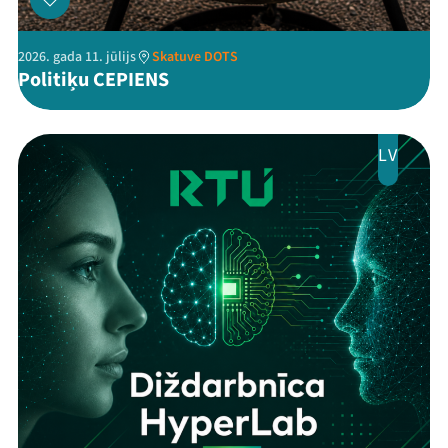
2026. gada 11. jūlijs
Skatuve DOTS
Politiķu CEPIENS
LV