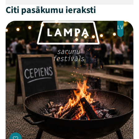
Citi pasākumu ieraksti
LV
Threads
Facebook
Youtube
X
Instagram
Flick
TikTok