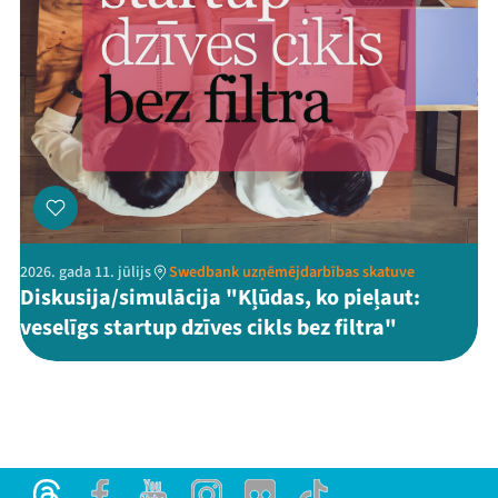
2026. gada 11. jūlijs
Swedbank uzņēmējdarbības skatuve
Diskusija/simulācija "Kļūdas, ko pieļaut:
veselīgs startup dzīves cikls bez filtra"