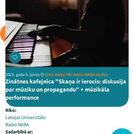
2023. gada 9. jūnijs
Alma Mater FM/ Radio NABA studija
Zinātnes kafejnīca "Skaņa ir ierocis: diskusija
par mūziku un propagandu" + mūzikāla
performance
Rīko:
Latvijas Universitāte
Radio NABA
Sadarbībā ar: