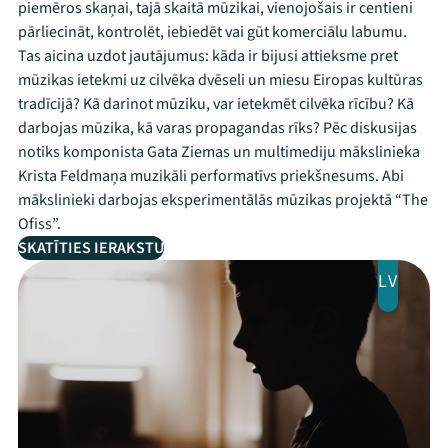
piemēros skaņai, tajā skaitā mūzikai, vienojošais ir centieni
pārliecināt, kontrolēt, iebiedēt vai gūt komerciālu labumu.
Tas aicina uzdot jautājumus: kāda ir bijusi attieksme pret
mūzikas ietekmi uz cilvēka dvēseli un miesu Eiropas kultūras
tradīcijā? Kā darinot mūziku, var ietekmēt cilvēka rīcību? Kā
darbojas mūzika, kā varas propagandas rīks? Pēc diskusijas
notiks komponista Gata Ziemas un multimediju mākslinieka
Krista Feldmaņa muzikāli performatīvs priekšnesums. Abi
mākslinieki darbojas eksperimentālās mūzikas projektā “The
Ofiss”.
SKATĪTIES IERAKSTU
LV