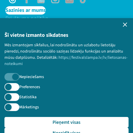
Threads
Facebook
Youtube
Instagram
Flick
TikTok
Sazinies ar mums
Privātuma politika
Lietošanas noteikumi un sīkdatņu politika
Bērnu aizsardzības politika
Šī vietne izmanto sīkdatnes
© 2026 Sarunu festivāls LAMPA Visas tiesības
Mēs izmantojam sīkfailus, lai nodrošinātu un uzlabotu lietotāju
paturētas.
pieredzi, nodrošinātu sociālo saziņas līdzekļu funkcijas un analizētu
mūsu datplūsmu. Detalizētāk:
https://festivalslampa.lv/lv/lietosanas-
noteikumi
Nepieciešams
Piesakies jaunumiem!
Preferences
Nepalaid garām aktuālāko informāciju!
Statistika
Mārketings
Pieņemt visas
Pieteikties