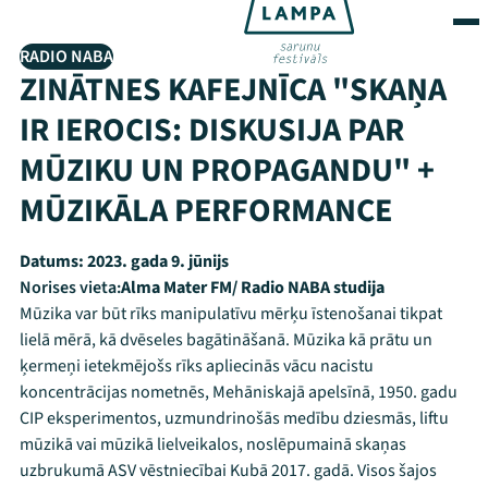
RADIO NABA
ZINĀTNES KAFEJNĪCA "SKAŅA
IR IEROCIS: DISKUSIJA PAR
MŪZIKU UN PROPAGANDU" +
MŪZIKĀLA PERFORMANCE
Datums:
2023. gada 9. jūnijs
Norises vieta:
Alma Mater FM/ Radio NABA studija
Mūzika var būt rīks manipulatīvu mērķu īstenošanai tikpat
lielā mērā, kā dvēseles bagātināšanā. Mūzika kā prātu un
ķermeņi ietekmējošs rīks apliecinās vācu nacistu
koncentrācijas nometnēs, Mehāniskajā apelsīnā, 1950. gadu
CIP eksperimentos, uzmundrinošās medību dziesmās, liftu
mūzikā vai mūzikā lielveikalos, noslēpumainā skaņas
uzbrukumā ASV vēstniecībai Kubā 2017. gadā. Visos šajos