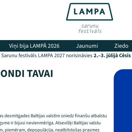
Viņi bija LAMPĀ 2026
Jaunumi
Ziedo
Sarunu festivāls LAMPA 2027 norisināsies
2.–3. jūlijā Cēsīs
FONDI TAVAI
vas desmitgades Baltijas valstīm sniedz finanšu atbalstu
me ir bijusi nevienmērīga. Atsevišķi Baltijas valstu
em, piemēram, depopulācija, neatbilstošas prasmes