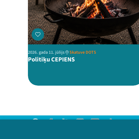
2026. gada 11. jūlijs
Skatuve DOTS
Politiķu CEPIENS
Threads
Facebook
Youtube
Instagram
Flick
TikTok
Sazinies ar mums