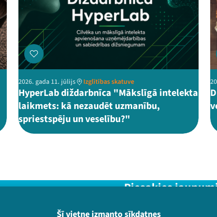
2026. gada 11. jūlijs
Izglītības skatuve
20
HyperLab diždarbnīca "Mākslīgā intelekta
D
laikmets: kā nezaudēt uzmanību,
v
spriestspēju un veselību?"
Piesakies jaunum
Nepalaid garām aktuālāko in
Šī vietne izmanto sīkdatnes