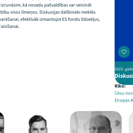
izrunāsim, kā novadu pašvaldības var veicināt
bību visos līmeņos. Diskusijas dalībnieki meklēs
arēšanai, efektīvāk izmantojot ES fondu līdzekļus,
raisīšanai.
2023. gada
Diskus
Rīko:
Cēsu nov
Eiropas K