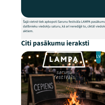
Šajā vietnē tiek apkopoti Sarunu festivāla LAMPA pasākumu
dalībnieku viedokļu saturu, kā arī nerediģē to, ciktāl vied
aktiem.
Citi pasākumu ieraksti
LV