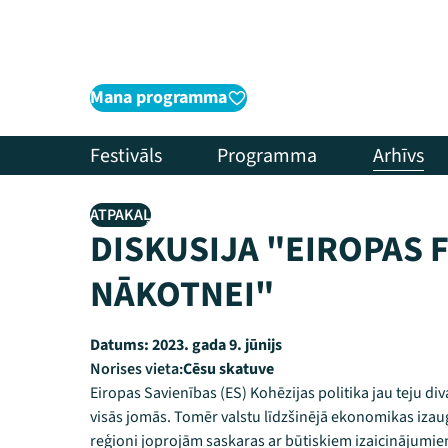
Mana programma
Festivāls
Programma
Arhīvs
ATPAKAĻ
DISKUSIJA "EIROPAS 
NĀKOTNEI"
Datums:
2023. gada 9. jūnijs
Norises vieta:
Cēsu skatuve
Eiropas Savienības (ES) Kohēzijas politika jau teju di
visās jomās. Tomēr valstu līdzšinējā ekonomikas izaugs
reģioni joprojām saskaras ar būtiskiem izaicinājumi