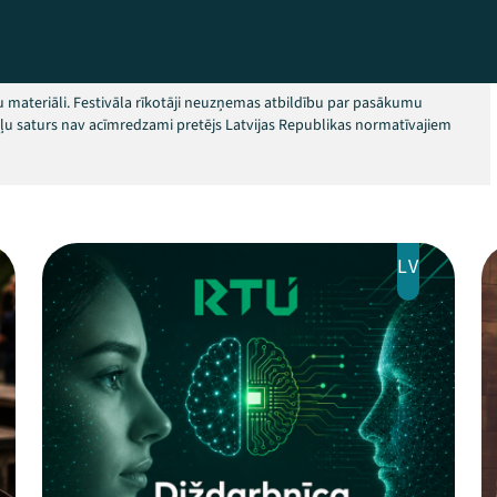
 materiāli. Festivāla rīkotāji neuzņemas atbildību par pasākumu
okļu saturs nav acīmredzami pretējs Latvijas Republikas normatīvajiem
LV