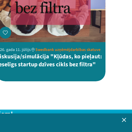
26. gada 11. jūlijs
Swedbank uzņēmējdarbības skatuve
iskusija/simulācija "Kļūdas, ko pieļaut:
eselīgs startup dzīves cikls bez filtra"
iem!
formāciju!