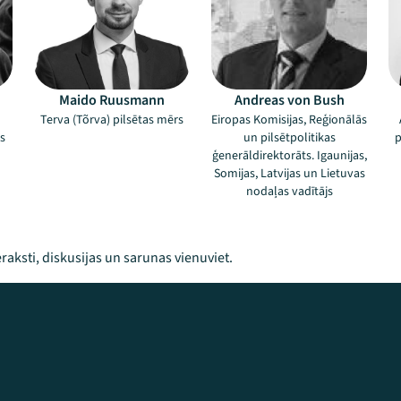
Maido Ruusmann
Andreas von Bush
Terva (Tõrva) pilsētas mērs
Eiropas Komisijas, Reģionālās
s
un pilsētpolitikas
p
ģenerāldirektorāts. Igaunijas,
Somijas, Latvijas un Lietuvas
nodaļas vadītājs
raksti, diskusijas un sarunas vienuviet.