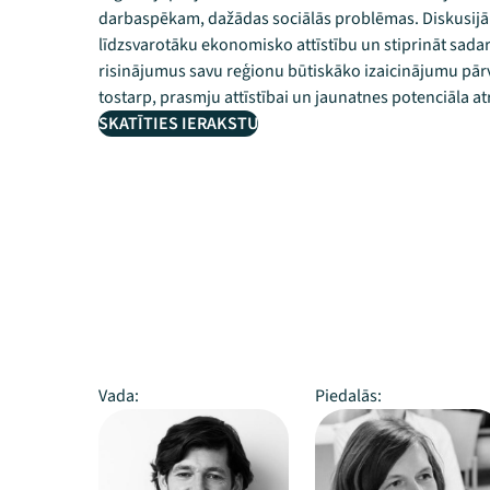
darbaspēkam, dažādas sociālās problēmas. Diskusijā 
līdzsvarotāku ekonomisko attīstību un stiprināt sadar
risinājumus savu reģionu būtiskāko izaicinājumu pārv
tostarp, prasmju attīstībai un jaunatnes potenciāla at
SKATĪTIES IERAKSTU
Vada:
Piedalās: