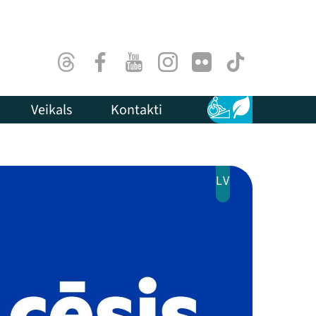
Threads
Facebook
Youtube
Instagram
Flick
TikTok
Veikals
Kontakti
Pieejamība
Ilgtspēja
LV