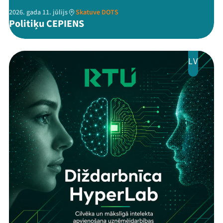
2026. gada 11. jūlijs
Skatuve DOTS
Politiķu CEPIENS
LV