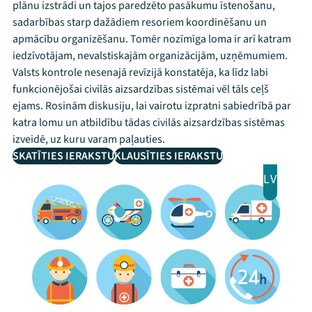
plānu izstrādi un tajos paredzēto pasākumu īstenošanu,
sadarbības starp dažādiem resoriem koordinēšanu un
apmācību organizēšanu. Tomēr nozīmīga loma ir arī katram
iedzīvotājam, nevalstiskajām organizācijām, uzņēmumiem.
Valsts kontrole nesenajā revīzijā konstatēja, ka līdz labi
funkcionējošai civilās aizsardzības sistēmai vēl tāls ceļš
ejams. Rosinām diskusiju, lai vairotu izpratni sabiedrībā par
katra lomu un atbildību tādas civilās aizsardzības sistēmas
izveidē, uz kuru varam paļauties.
SKATĪTIES IERAKSTU
KLAUSĪTIES IERAKSTU
LV