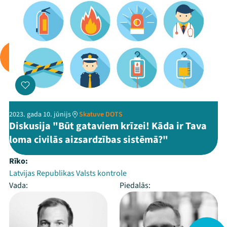
2023. gada 10. jūnijs
Skatuve DOTS
Diskusija "Būt gataviem krīzei! Kāda ir Tava
loma civilās aizsardzības sistēmā?"
Rīko:
Latvijas Republikas Valsts kontrole
Vada:
Piedalās: