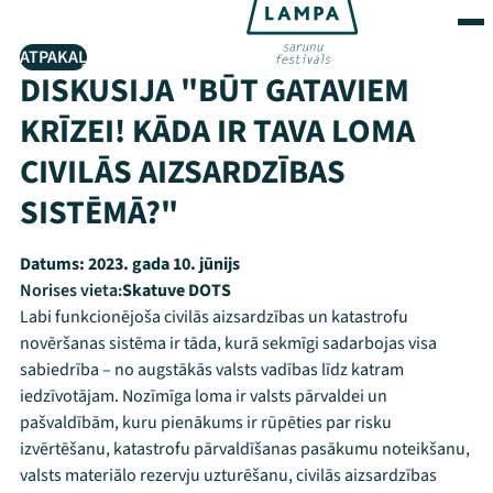
ATPAKAĻ
DISKUSIJA "BŪT GATAVIEM
KRĪZEI! KĀDA IR TAVA LOMA
CIVILĀS AIZSARDZĪBAS
SISTĒMĀ?"
Datums:
2023. gada 10. jūnijs
Norises vieta:
Skatuve DOTS
Labi funkcionējoša civilās aizsardzības un katastrofu
novēršanas sistēma ir tāda, kurā sekmīgi sadarbojas visa
sabiedrība – no augstākās valsts vadības līdz katram
iedzīvotājam. Nozīmīga loma ir valsts pārvaldei un
pašvaldībām, kuru pienākums ir rūpēties par risku
izvērtēšanu, katastrofu pārvaldīšanas pasākumu noteikšanu,
valsts materiālo rezervju uzturēšanu, civilās aizsardzības