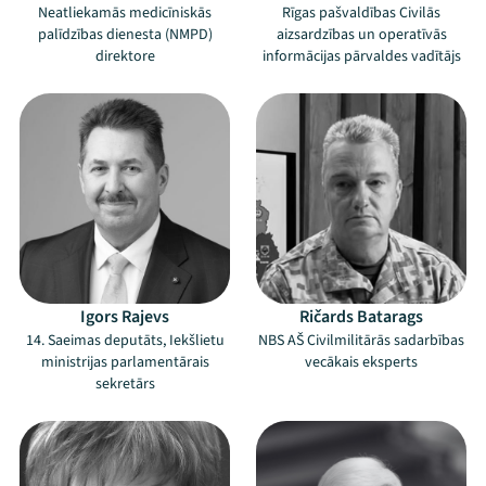
Neatliekamās medicīniskās
Rīgas pašvaldības Civilās
palīdzības dienesta (NMPD)
aizsardzības un operatīvās
direktore
informācijas pārvaldes vadītājs
Igors Rajevs
Ričards Batarags
14. Saeimas deputāts, Iekšlietu
NBS AŠ Civilmilitārās sadarbības
ministrijas parlamentārais
vecākais eksperts
sekretārs