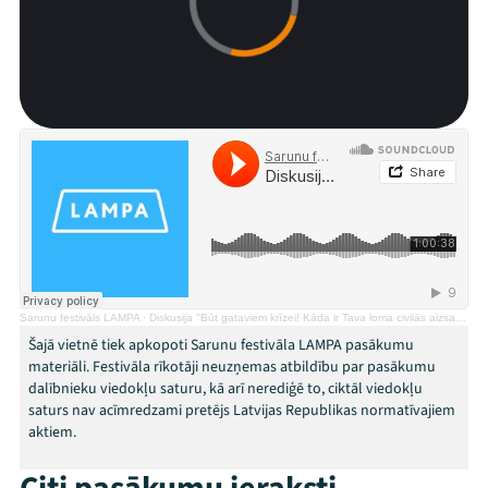
Jaunumi
Ziedo
Veikals
Kontakti
Sarunu festivāls LAMPA
·
Diskusija "Būt gataviem krīzei! Kāda ir Tava loma civilās aizsardzības sistēmā?"
Šajā vietnē tiek apkopoti Sarunu festivāla LAMPA pasākumu
materiāli. Festivāla rīkotāji neuzņemas atbildību par pasākumu
dalībnieku viedokļu saturu, kā arī nerediģē to, ciktāl viedokļu
saturs nav acīmredzami pretējs Latvijas Republikas normatīvajiem
Threads
Facebook
Youtube
X
Instagram
Flick
TikTok
aktiem.