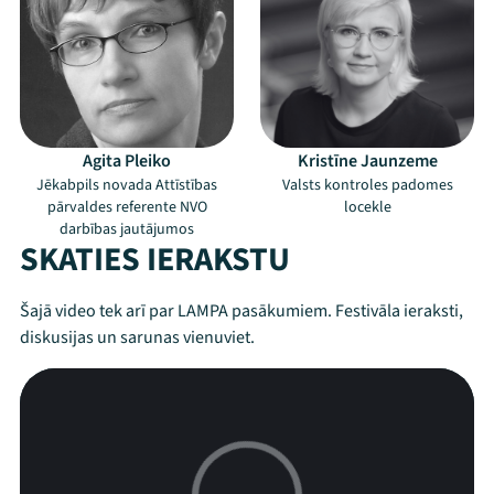
Agita Pleiko
Kristīne Jaunzeme
Jēkabpils novada Attīstības
Valsts kontroles padomes
pārvaldes referente NVO
locekle
darbības jautājumos
Mana programma
SKATIES IERAKSTU
Festivāls
Šajā video tek arī par LAMPA pasākumiem. Festivāla ieraksti,
diskusijas un sarunas vienuviet.
Programma
Arhīvs
Viņi bija LAMPĀ 2026