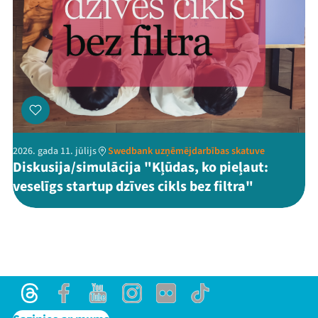
2026. gada 11. jūlijs
Swedbank uzņēmējdarbības skatuve
Diskusija/simulācija "Kļūdas, ko pieļaut:
veselīgs startup dzīves cikls bez filtra"
Threads
Facebook
Youtube
Instagram
Flick
TikTok