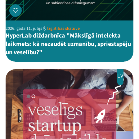
2026. gada 11. jūlijs
Izglītības skatuve
HyperLab diždarbnīca "Mākslīgā intelekta
laikmets: kā nezaudēt uzmanību, spriestspēju
un veselību?"
LV