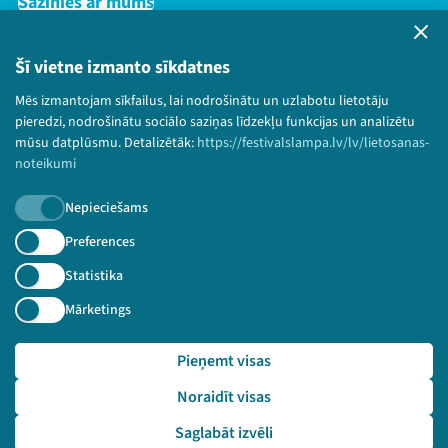
Sazinies ar mums
Privātuma politika
Lietošanas noteikumi un sīkdatņu politika
Šī vietne izmanto sīkdatnes
Bērnu aizsardzības politika
Mēs izmantojam sīkfailus, lai nodrošinātu un uzlabotu lietotāju
© 2026 Sarunu festivāls LAMPA Visas tiesības
pieredzi, nodrošinātu sociālo saziņas līdzekļu funkcijas un analizētu
paturētas.
mūsu datplūsmu. Detalizētāk:
https://festivalslampa.lv/lv/lietosanas-
noteikumi
Nepieciešams
Piesakies jaunumiem!
Preferences
Statistika
Nepalaid garām aktuālāko informāciju!
Mārketings
Pieņemt visas
Pieteikties
Noraidīt visas
🔗 https://festivalslampa.lv/lv/video-arhivs/2132
Saglabāt izvēli