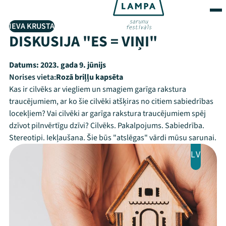
IEVA KRUSTA
DISKUSIJA "ES = VIŅI"
Datums:
2023. gada 9. jūnijs
Norises vieta:
Rozā briļļu kapsēta
Kas ir cilvēks ar viegliem un smagiem garīga rakstura
traucējumiem, ar ko šie cilvēki atšķiras no citiem sabiedrības
locekļiem? Vai cilvēki ar garīga rakstura traucējumiem spēj
dzīvot pilnvērtīgu dzīvi? Cilvēks. Pakalpojums. Sabiedrība.
Stereotipi. Iekļaušana. Šie būs "atslēgas" vārdi mūsu sarunai.
LV