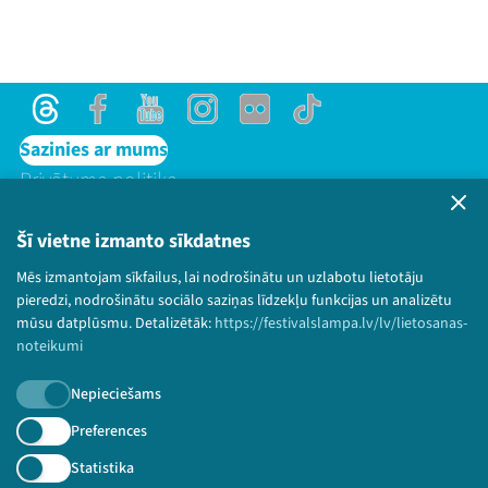
Threads
Facebook
Youtube
Instagram
Flick
TikTok
Sazinies ar mums
Privātuma politika
Lietošanas noteikumi un sīkdatņu politika
Bērnu aizsardzības politika
Šī vietne izmanto sīkdatnes
© 2026 Sarunu festivāls LAMPA Visas tiesības
Mēs izmantojam sīkfailus, lai nodrošinātu un uzlabotu lietotāju
paturētas.
pieredzi, nodrošinātu sociālo saziņas līdzekļu funkcijas un analizētu
mūsu datplūsmu. Detalizētāk:
https://festivalslampa.lv/lv/lietosanas-
noteikumi
Nepieciešams
Piesakies jaunumiem!
Preferences
Nepalaid garām aktuālāko informāciju!
Statistika