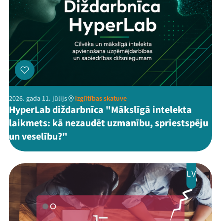
2026. gada 11. jūlijs
Izglītības skatuve
HyperLab diždarbnīca "Mākslīgā intelekta
laikmets: kā nezaudēt uzmanību, spriestspēju
un veselību?"
LV