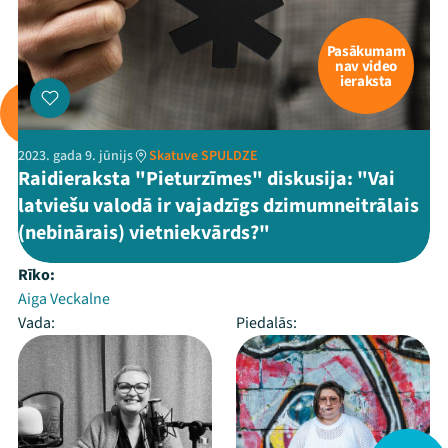
Pasākumam
nav video
ieraksta
2023. gada 9. jūnijs
Skatuve SPULDZE
Raidieraksta "Pieturzīmes" diskusija: "Vai
latviešu valodā ir vajadzīgs dzimumneitrālais
(nebinārais) vietniekvārds?"
Rīko:
Aiga Veckalne
Vada:
Piedalās: