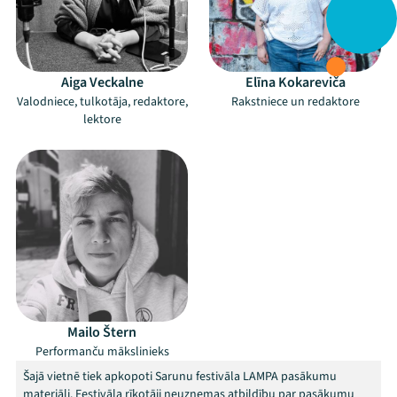
Aiga Veckalne
Elīna Kokareviča
Valodniece, tulkotāja, redaktore,
Rakstniece un redaktore
lektore
Mailo Štern
Performanču mākslinieks
Šajā vietnē tiek apkopoti Sarunu festivāla LAMPA pasākumu
materiāli. Festivāla rīkotāji neuzņemas atbildību par pasākumu