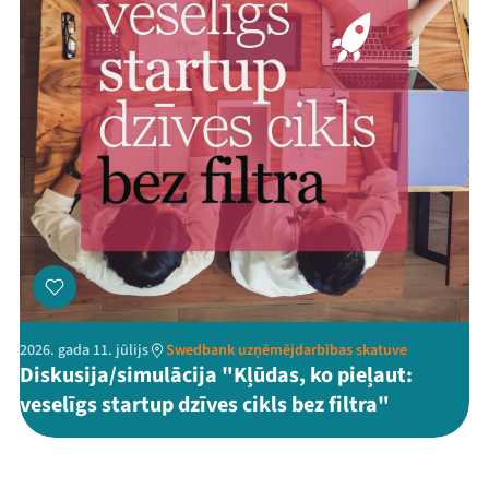
2026. gada 11. jūlijs
Swedbank uzņēmējdarbības skatuve
Diskusija/simulācija "Kļūdas, ko pieļaut:
veselīgs startup dzīves cikls bez filtra"