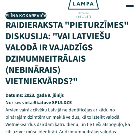
ELĪNA KOKAREVIČA
RAIDIERAKSTA "PIETURZĪMES"
DISKUSIJA: "VAI LATVIEŠU
VALODĀ IR VAJADZĪGS
DZIMUMNEITRĀLAIS
(NEBINĀRAIS)
VIETNIEKVĀRDS?"
Datums:
2023. gada 9. jūnijs
Norises vieta:
Skatuve SPULDZE
Arvien vairāk cilvēku Latvijā neidentificējas ar kādu no
binārajām dzimtēm un meklē veidus, kā to izteikt valodā.
Vietniekvārdus dzirdam katru dienu, un tie tieši atspoguļo, kā
citi uztver mūsu identitāti. Ar dzimumneitrālas valodas