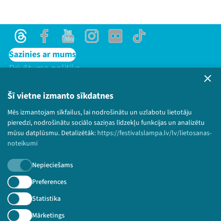
Threads
Facebook
Youtube
Instagram
Flick
TikTok
Sazinies ar mums
Privātuma politika
Lietošanas noteikumi un sīkdatņu politika
Bērnu aizsardzības politika
Šī vietne izmanto sīkdatnes
© 2026 Sarunu festivāls LAMPA Visas tiesības
Mēs izmantojam sīkfailus, lai nodrošinātu un uzlabotu lietotāju
paturētas.
pieredzi, nodrošinātu sociālo saziņas līdzekļu funkcijas un analizētu
mūsu datplūsmu. Detalizētāk:
https://festivalslampa.lv/lv/lietosanas-
noteikumi
Nepieciešams
Piesakies jaunumiem!
Preferences
Nepalaid garām aktuālāko informāciju!
Statistika
Mārketings