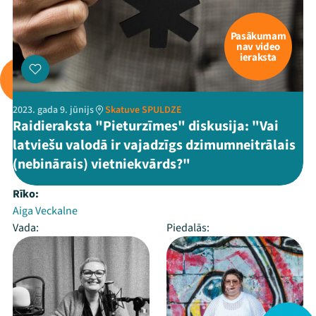
Pasākumam
nav video
ieraksta
2023. gada 9. jūnijs
Skatuve SPULDZE
Raidieraksta "Pieturzīmes" diskusija: "Vai
latviešu valodā ir vajadzīgs dzimumneitrālais
(nebinārais) vietniekvārds?"
Rīko:
Aiga Veckalne
Vada:
Piedalās: