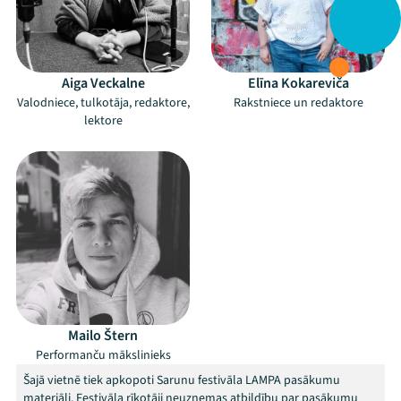
Aiga Veckalne
Elīna Kokareviča
Valodniece, tulkotāja, redaktore,
Rakstniece un redaktore
lektore
Mailo Štern
Performanču mākslinieks
Šajā vietnē tiek apkopoti Sarunu festivāla LAMPA pasākumu
materiāli. Festivāla rīkotāji neuzņemas atbildību par pasākumu