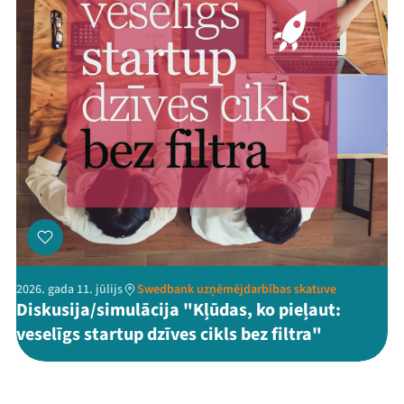
2026. gada 11. jūlijs
Swedbank uzņēmējdarbības skatuve
Diskusija/simulācija "Kļūdas, ko pieļaut:
veselīgs startup dzīves cikls bez filtra"