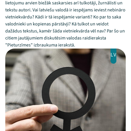
lietojumu arvien biežāk saskarsies arī tulkotāji, žurnālisti un
tekstu autori. Vai latviešu valodā ir iespējams ieviest nebināro
vietniekvārdu? Kādi ir tā iespējamie varianti? Ko par to saka
valodnieki un kopienas pārstāvji? Kā tulkot un veidot
dažādus tekstus, kamēr šāda vietniekvārda vēl nav? Par šo un
citiem jautājumiem diskutēsim valodas raidieraksta
"Pieturzīmes" izbraukuma ierakstā.
LV