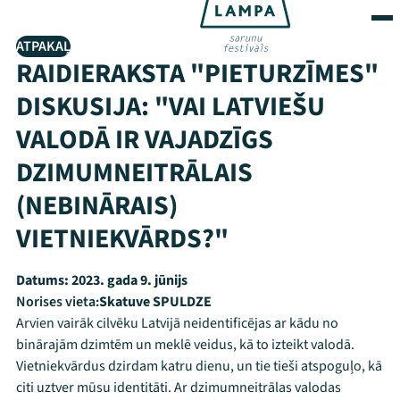
ATPAKAĻ
RAIDIERAKSTA "PIETURZĪMES"
DISKUSIJA: "VAI LATVIEŠU
VALODĀ IR VAJADZĪGS
DZIMUMNEITRĀLAIS
(NEBINĀRAIS)
VIETNIEKVĀRDS?"
Datums:
2023. gada 9. jūnijs
Norises vieta:
Skatuve SPULDZE
Arvien vairāk cilvēku Latvijā neidentificējas ar kādu no
binārajām dzimtēm un meklē veidus, kā to izteikt valodā.
Vietniekvārdus dzirdam katru dienu, un tie tieši atspoguļo, kā
citi uztver mūsu identitāti. Ar dzimumneitrālas valodas