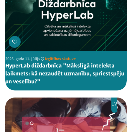
2026. gada 11. jūlijs
Izglītības skatuve
HyperLab diždarbnīca "Mākslīgā intelekta
laikmets: kā nezaudēt uzmanību, spriestspēju
un veselību?"
LV