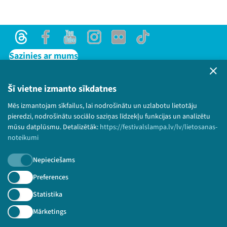
Threads
Facebook
Youtube
Instagram
Flick
TikTok
Sazinies ar mums
Privātuma politika
Lietošanas noteikumi un sīkdatņu politika
Šī vietne izmanto sīkdatnes
Bērnu aizsardzības politika
Mēs izmantojam sīkfailus, lai nodrošinātu un uzlabotu lietotāju
© 2026 Sarunu festivāls LAMPA Visas tiesības
pieredzi, nodrošinātu sociālo saziņas līdzekļu funkcijas un analizētu
paturētas.
mūsu datplūsmu. Detalizētāk:
https://festivalslampa.lv/lv/lietosanas-
noteikumi
Nepieciešams
Piesakies jaunumiem!
Preferences
Statistika
Nepalaid garām aktuālāko informāciju!
Mārketings