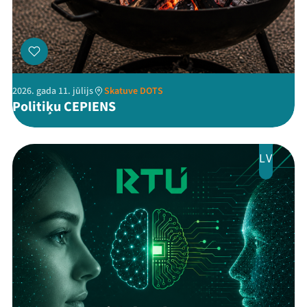
2026. gada 11. jūlijs
Skatuve DOTS
Politiķu CEPIENS
Threads
Facebook
Youtube
X
Instagram
Flick
TikTok
LV