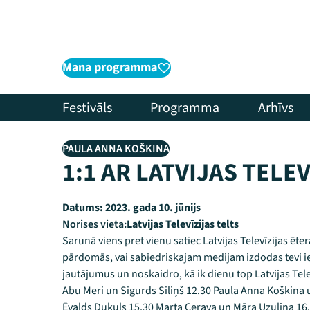
Mana programma
Festivāls
Programma
Arhīvs
PAULA ANNA KOŠKINA
1:1 AR LATVIJAS TELEV
Datums:
2023. gada 10. jūnijs
Norises vieta:
Latvijas Televīzijas telts
Sarunā viens pret vienu satiec Latvijas Televīzijas ēte
pārdomās, vai sabiedriskajam medijam izdodas tevi ied
jautājumus un noskaidro, kā ik dienu top Latvijas Tel
Abu Meri un Sigurds Siliņš 12.30 Paula Anna Koškina 
Ēvalds Dukuls 15.30 Marta Cerava un Māra Uzuliņa 16