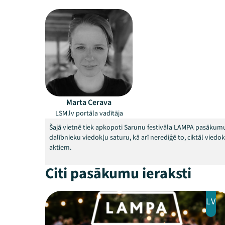
Marta Cerava
LSM.lv portāla vadītāja
Šajā vietnē tiek apkopoti Sarunu festivāla LAMPA pasākumu
dalībnieku viedokļu saturu, kā arī nerediģē to, ciktāl vied
aktiem.
Citi pasākumu ieraksti
LV