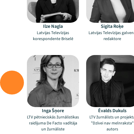
Ilze Nagla
Sigita Roķe
Latvijas Televīzijas
Latvijas Televīzijas galve
korespondente Briselē
redaktore
Inga Šņore
Ēvalds Dukuls
LTV pētnieciskās žurnālistikas
LTV žurnālists un projekt
raidījuma De Facto vadītāja
"Dzīvei nav melnraksta"
un žurnāliste
autors