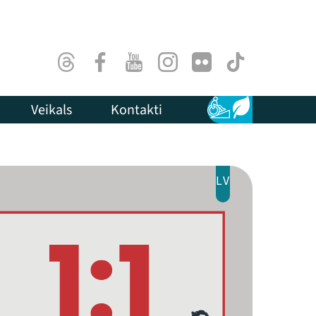
Threads
Facebook
Youtube
Instagram
Flick
TikTok
Veikals
Kontakti
Pieejamība
Ilgtspēja
LV