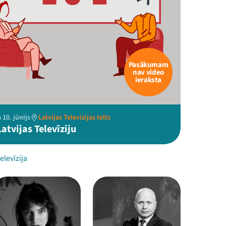
Pasākumam
nav video
ieraksta
 10. jūnijs
Latvijas Televīzijas telts
Latvijas Televīziju
elevīzija