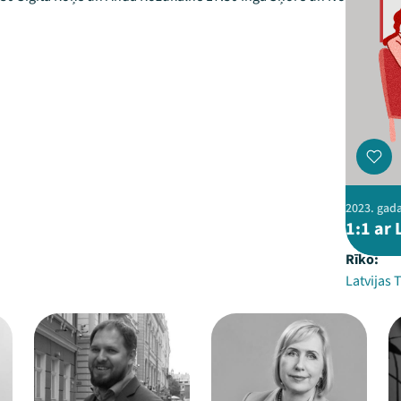
2023. gada
1:1 ar 
Rīko:
Latvijas T