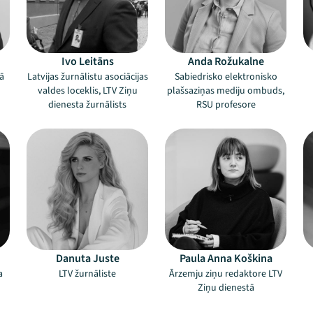
Ivo Leitāns
Anda Rožukalne
nā
Latvijas žurnālistu asociācijas
Sabiedrisko elektronisko
valdes loceklis, LTV Ziņu
plašsaziņas mediju ombuds,
dienesta žurnālists
RSU profesore
Danuta Juste
Paula Anna Koškina
a
LTV žurnāliste
Ārzemju ziņu redaktore LTV
Ziņu dienestā