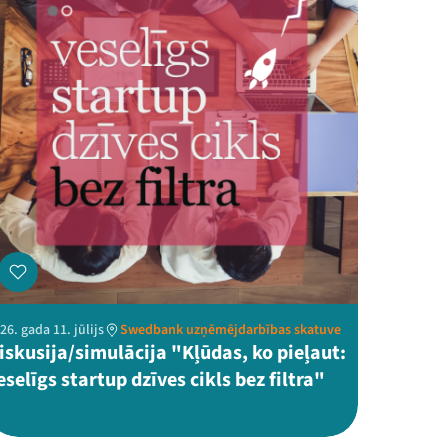
26. gada 11. jūlijs
Swedbank uzņēmējdarbības skatuve
iskusija/simulācija "Kļūdas, ko pieļaut:
eselīgs startup dzīves cikls bez filtra"