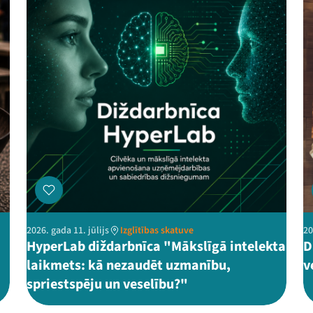
2026. gada 11. jūlijs
Izglītības skatuve
20
HyperLab diždarbnīca "Mākslīgā intelekta
D
laikmets: kā nezaudēt uzmanību,
v
spriestspēju un veselību?"