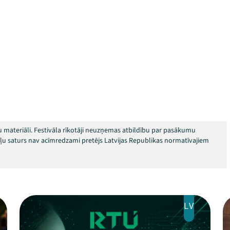
 materiāli. Festivāla rīkotāji neuzņemas atbildību par pasākumu
okļu saturs nav acīmredzami pretējs Latvijas Republikas normatīvajiem
LV