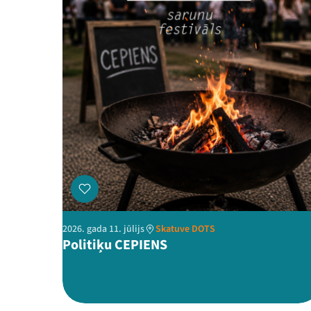
2026. gada 11. jūlijs
Skatuve DOTS
Politiķu CEPIENS