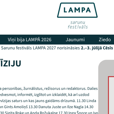
Viņi bija LAMPĀ 2026
Jaunumi
Ziedo
Sarunu festivāls LAMPA 2027 norisināsies
2.–3. jūlijā Cēsīs
ĪZIJU
ra personības, žurnālistus, režisorus un redaktorus. Dalies
vesmot, informēt, izglītot un izklaidēt, kā arī uzdod
evīzijas saturs un kas jauns gaidāms drīzumā. 11.30 Linda
un Gints Amoliņš 13.30 Danuta Juste un Ilze Nagla 14.30
.30 Sigita Roķe un Anda Rožukalne 17.30 Inga Šņore un Ivo