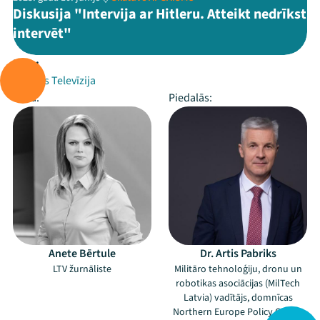
Diskusija "Intervija ar Hitleru. Atteikt nedrīkst
intervēt"
Rīko:
Latvijas Televīzija
Vada:
Piedalās:
Anete Bērtule
Dr. Artis Pabriks
LTV žurnāliste
Militāro tehnoloģiju, dronu un
robotikas asociācijas (MilTech
Latvia) vadītājs, domnīcas
Northern Europe Policy Centre