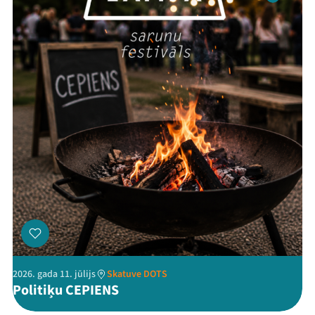
Threads
Facebook
Youtube
X
Instagram
Flick
TikTok
2026. gada 11. jūlijs
Skatuve DOTS
Politiķu CEPIENS