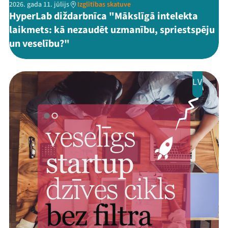
2026. gada 11. jūlijs
Izglītības skatuve
HyperLab diždarbnīca "Mākslīgā intelekta
laikmets: kā nezaudēt uzmanību, spriestspēju
un veselību?"
LV