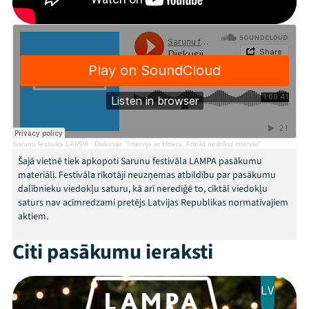
Festivāls
Programma
Arhīvs
Viņi bija LAMPĀ 2026
Jaunumi
Sarunu festivāls LAMPA
·
Diskusija "Intervija ar Hitleru. Atteikt nedrīkst intervēt"
Šajā vietnē tiek apkopoti Sarunu festivāla LAMPA pasākumu
Ziedo
materiāli. Festivāla rīkotāji neuzņemas atbildību par pasākumu
dalībnieku viedokļu saturu, kā arī nerediģē to, ciktāl viedokļu
saturs nav acīmredzami pretējs Latvijas Republikas normatīvajiem
Veikals
aktiem.
Kontakti
Citi pasākumu ieraksti
LV