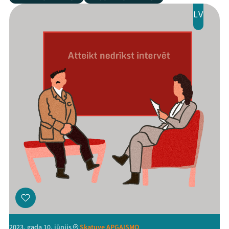
LV
2023. gada 10. jūnijs
Skatuve APGAISMO