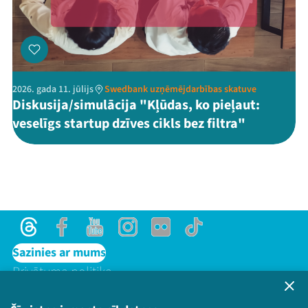
2026. gada 11. jūlijs
Swedbank uzņēmējdarbības skatuve
Diskusija/simulācija "Kļūdas, ko pieļaut:
veselīgs startup dzīves cikls bez filtra"
Threads
Facebook
Youtube
Instagram
Flick
TikTok
Sazinies ar mums
Privātuma politika
Lietošanas noteikumi un sīkdatņu politika