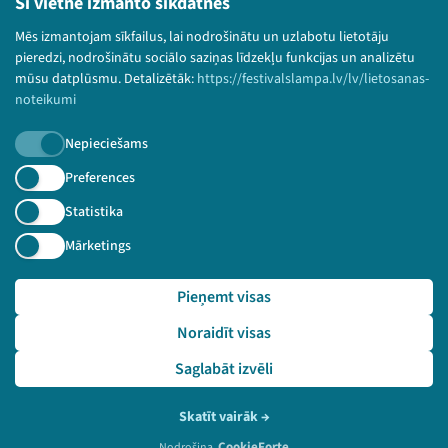
Bērnu aizsardzības politika
Šī vietne izmanto sīkdatnes
© 2026 Sarunu festivāls LAMPA Visas tiesības
Mēs izmantojam sīkfailus, lai nodrošinātu un uzlabotu lietotāju
paturētas.
pieredzi, nodrošinātu sociālo saziņas līdzekļu funkcijas un analizētu
mūsu datplūsmu. Detalizētāk:
https://festivalslampa.lv/lv/lietosanas-
noteikumi
Nepieciešams
Piesakies jaunumiem!
Preferences
Nepalaid garām aktuālāko informāciju!
Statistika
Mārketings
Pieņemt visas
Pieteikties
Noraidīt visas
🔗 https://festivalslampa.lv/lv/video-arhivs/2079?sp
eaker=Armands%20Pu%C4%8De&speaker_id=5401
Saglabāt izvēli
Skatīt vairāk
→
CookieForte
Nodrošina