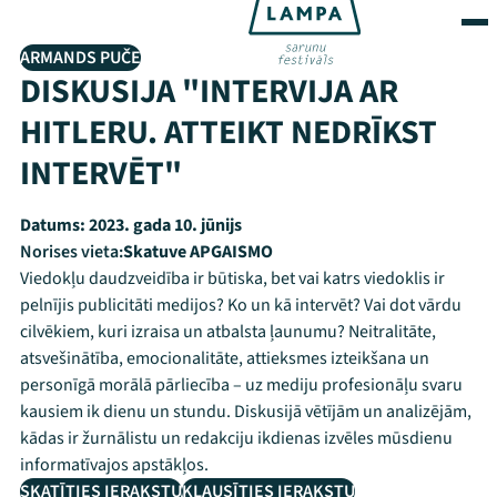
ARMANDS PUČE
DISKUSIJA "INTERVIJA AR
HITLERU. ATTEIKT NEDRĪKST
INTERVĒT"
Datums:
2023. gada 10. jūnijs
Norises vieta:
Skatuve APGAISMO
Viedokļu daudzveidība ir būtiska, bet vai katrs viedoklis ir
pelnījis publicitāti medijos? Ko un kā intervēt? Vai dot vārdu
cilvēkiem, kuri izraisa un atbalsta ļaunumu? Neitralitāte,
atsvešinātība, emocionalitāte, attieksmes izteikšana un
personīgā morālā pārliecība – uz mediju profesionāļu svaru
kausiem ik dienu un stundu. Diskusijā vētījām un analizējām,
kādas ir žurnālistu un redakciju ikdienas izvēles mūsdienu
informatīvajos apstākļos.
SKATĪTIES IERAKSTU
KLAUSĪTIES IERAKSTU