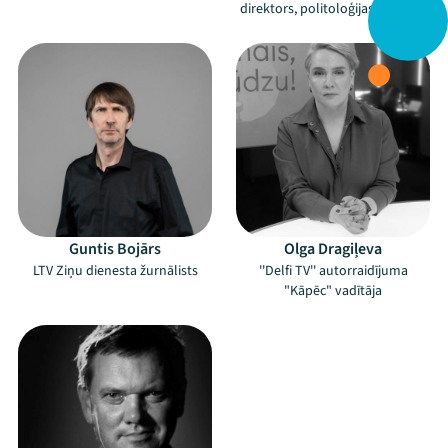
direktors, politoloģijas doktors.
Guntis Bojārs
Olga Dragiļeva
LTV Ziņu dienesta žurnālists
''Delfi TV'' autorraidījuma
"Kāpēc" vadītāja