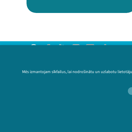
Threads
Facebook
Youtube
Instagram
Flick
TikTok
Sazinies ar mums
Privātuma politika
Mēs izmantojam sīkfailus, lai nodrošinātu un uzlabotu lietotāj
Lietošanas noteikumi un sīkdatņu politika
Bērnu aizsardzības politika
© 2026 Sarunu festivāls LAMPA Visas tiesības 