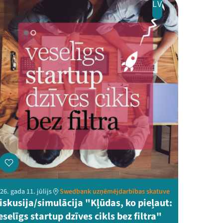
LV
26. gada 11. jūlijs
Swedbank uzņēmējdarbības skatuve
iskusija/simulācija "Kļūdas, ko pieļaut:
eselīgs startup dzīves cikls bez filtra"