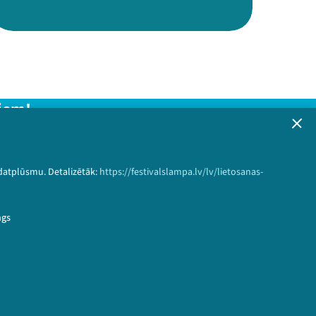
iem!
formāciju!
 datplūsmu. Detalizētāk:
https://festivalslampa.lv/lv/lietosanas-
Pieteikties
ngs