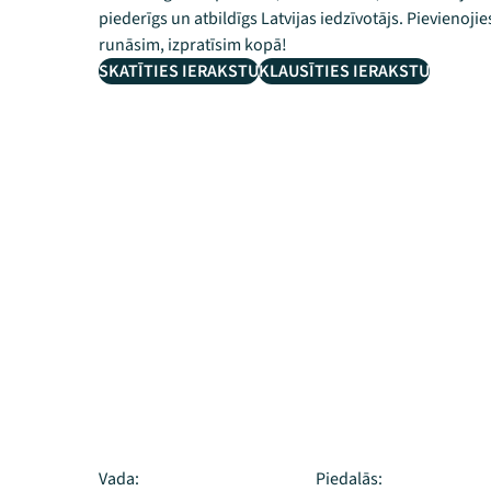
piederīgs un atbildīgs Latvijas iedzīvotājs. Pievienoj
runāsim, izpratīsim kopā!
SKATĪTIES IERAKSTU
KLAUSĪTIES IERAKSTU
Vada:
Piedalās: