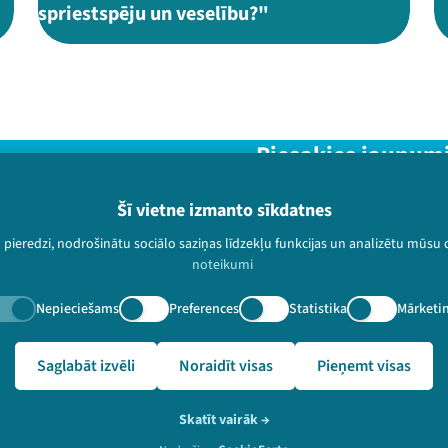
spriestspēju un veselību?"
Piesakies jaunum
Nepalaid garām aktuālāko in
Šī vietne izmanto sīkdatnes
u pieredzi, nodrošinātu sociālo saziņas līdzekļu funkcijas un analizētu mūsu
noteikumi
Nepieciešams
Preferences
Statistika
Mārketi
paturētas.
🔗 https://festivalslampa.lv/lv/video-arhivs/2033
Saglabāt izvēli
Noraidīt visas
Pieņemt visas
Skatīt vairāk
→