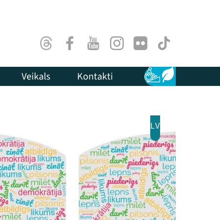
Threads
Facebook
Youtube
Instagram
Flick
TikTok
Veikals
Kontakti
Pieejamība
Ilgtspēja
LV