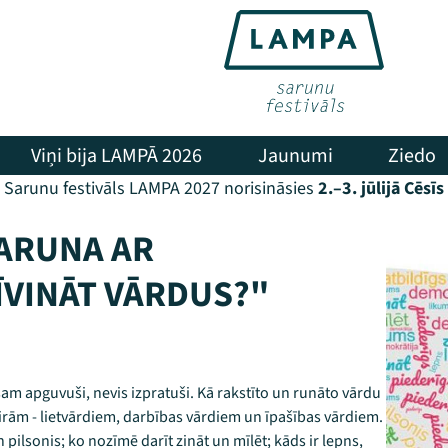
Viņi bija LAMPĀ 2026
Jaunumi
Ziedo
Sarunu festivāls LAMPA 2027 norisināsies
2.–3. jūlijā Cēsīs
SARUNA AR
ĪVINĀT VĀRDUS?"
am apguvuši, nevis izpratuši. Kā rakstīto un runāto vārdu
ķirām - lietvārdiem, darbības vārdiem un īpašības vārdiem.
 pilsonis; ko nozīmē darīt zināt un mīlēt; kāds ir lepns,