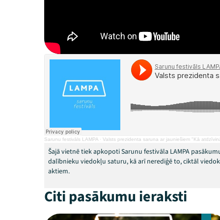
Sarunu festivāls LAMPA
·
Valsts prezidenta saruna ar jauniešiem "Kā atdzīvin
Šajā vietnē tiek apkopoti Sarunu festivāla LAMPA pasākumu
dalībnieku viedokļu saturu, kā arī nerediģē to, ciktāl vied
aktiem.
Citi pasākumu ieraksti