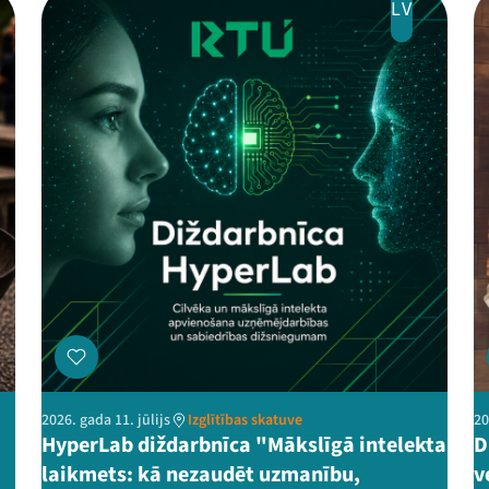
LV
2026. gada 11. jūlijs
Izglītības skatuve
20
HyperLab diždarbnīca "Mākslīgā intelekta
D
laikmets: kā nezaudēt uzmanību,
v