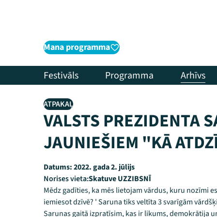
Mana programma
Festivāls
Programma
Arhīvs
ATPAKAĻ
VALSTS PREZIDENTA 
JAUNIEŠIEM "KĀ ATDZ
Datums:
2022. gada 2. jūlijs
Norises vieta:
Skatuve UZZIBSNĪ
Mēdz gadīties, ka mēs lietojam vārdus, kuru nozīmi es
iemiesot dzīvē? ' Saruna tiks veltīta 3 svarīgām vārdš
Sarunas gaitā izpratīsim, kas ir likums, demokrātija un