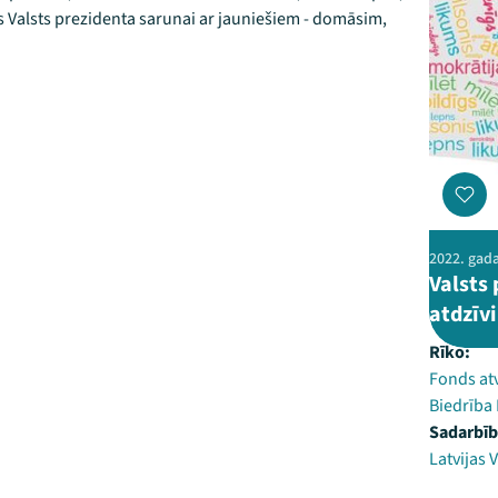
ies Valsts prezidenta sarunai ar jauniešiem - domāsim,
2022. gada 
Valsts
atdzīv
Rīko:
Fonds at
Biedrība 
Sadarbīb
Latvijas 