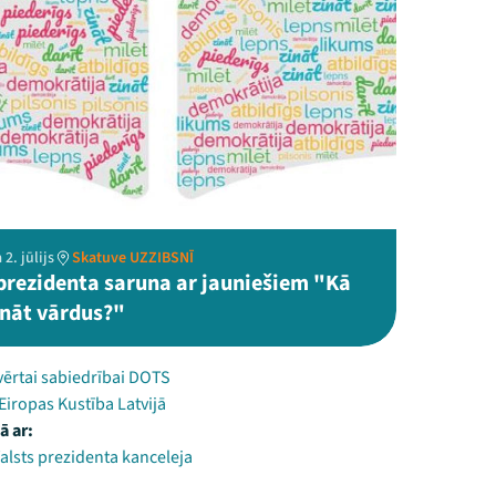
2. jūlijs
Skatuve UZZIBSNĪ
 prezidenta saruna ar jauniešiem "Kā
ināt vārdus?"
vērtai sabiedrībai DOTS
Eiropas Kustība Latvijā
ā ar:
Valsts prezidenta kanceleja