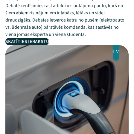
Debatē centīsimies rast atbildi uz jautājumu par to, kurš no
šiem abiem risinājumiem ir labāks, lētāks un videi
draudzīgāks. Debates ietvaros katru no pusēm (elektroauto
vs. ūdeņraža auto) pārstāvēs komdanda, kas sastāvēs no
viena jomas eksperta un viena studenta.
SKATĪTIES IERAKSTU
LV