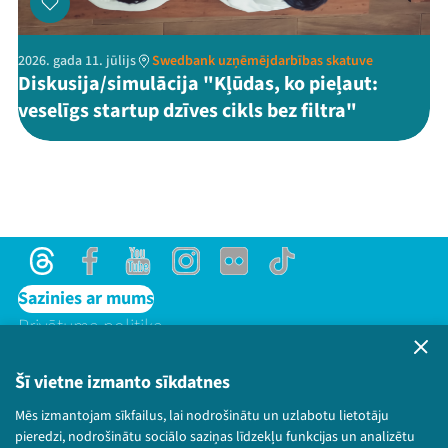
2026. gada 11. jūlijs
Swedbank uzņēmējdarbības skatuve
Diskusija/simulācija "Kļūdas, ko pieļaut:
veselīgs startup dzīves cikls bez filtra"
Threads
Facebook
Youtube
Instagram
Flick
TikTok
Sazinies ar mums
Privātuma politika
Lietošanas noteikumi un sīkdatņu politika
Bērnu aizsardzības politika
Šī vietne izmanto sīkdatnes
© 2026 Sarunu festivāls LAMPA Visas tiesības
Mēs izmantojam sīkfailus, lai nodrošinātu un uzlabotu lietotāju
paturētas.
pieredzi, nodrošinātu sociālo saziņas līdzekļu funkcijas un analizētu