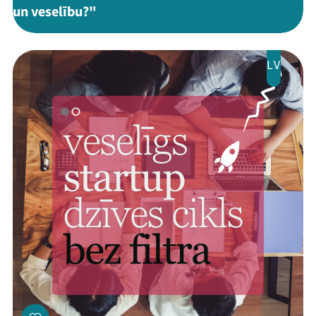
un veselību?"
LV