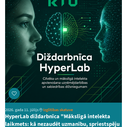
2026. gada 11. jūlijs
Izglītības skatuve
HyperLab diždarbnīca "Mākslīgā intelekta
laikmets: kā nezaudēt uzmanību, spriestspēju