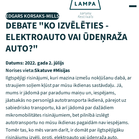
EDGARS KORSAKS-MILLS
DEBATE "KO IZVĒLĒTIES -
ELEKTROAUTO VAI ŪDEŅRAŽA
AUTO?"
Datums:
2022. gada 2. jūlijs
Norises vieta:
Skatuve #Misijas
Ilgtspējīgi risinājumi, kuri mazina izmešu nokļūšanu dabā, ar
straujiem soļiem kļūst par mūsu ikdienas sastāvdaļu. Jā,
mums ir jādomā par paradumu maiņu un, iespējams,
jāatsakās no personīgā autotransporta ikdienā, pārejot uz
sabiedrisko transportu, kā arī jādomā par dažādiem
mikromobilitātes risinājumiem, bet pilnībā izslēgt
autotransportu no mūsu ikdienas pagaidām nav iespējams.
Tomēr tas, ko mēs varam darīt, ir domāt par ilgtspējīgāku
risinājumu izvēli, proti, elektroauto vai ūdeņraža auto.