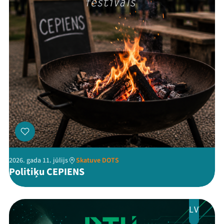
Threads
Facebook
Youtube
X
Instagram
Flick
TikTok
2026. gada 11. jūlijs
Skatuve DOTS
Politiķu CEPIENS
LV