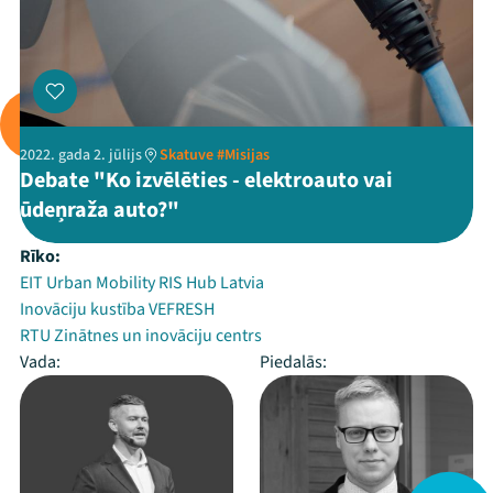
2022. gada 2. jūlijs
Skatuve #Misijas
Debate "Ko izvēlēties - elektroauto vai
ūdeņraža auto?"
Rīko:
EIT Urban Mobility RIS Hub Latvia
Inovāciju kustība VEFRESH
RTU Zinātnes un inovāciju centrs
Vada:
Piedalās: