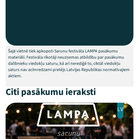
Programma
Arhīvs
Viņi bija LAMPĀ 2026
Šajā vietnē tiek apkopoti Sarunu festivāla LAMPA pasākumu
Jaunumi
materiāli. Festivāla rīkotāji neuzņemas atbildību par pasākumu
dalībnieku viedokļu saturu, kā arī nerediģē to, ciktāl viedokļu
Ziedo
saturs nav acīmredzami pretējs Latvijas Republikas normatīvajiem
aktiem.
Veikals
Citi pasākumu ieraksti
Kontakti
LV