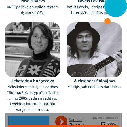
Pāvels Ivļevs
Pāvels Levuškans
KRES poliskolas izpilddirektors
brālis Pāvels, Latvijas Evaņģēliski
(Ņujorka, ASV)
luteriskās baznīcas mācītājs
Jekaterina Kuzņecova
Aleksandrs Solovjovs
Māksliniece, mūziķe, biedrības
Mūziķis, sabiedriskais darbinieks
“Водской Культуры” aktīviste,
un no 2005. gada arī vadītāja.
Izveidoja interneta portālu
vadjamaa.narod.ru.