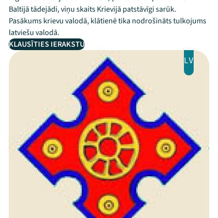
Baltijā tādejādi, viņu skaits Krievijā patstāvīgi sarūk.
Pasākums krievu valodā, klātienē tika nodrošināts tulkojums
latviešu valodā.
KLAUSĪTIES IERAKSTU
LV