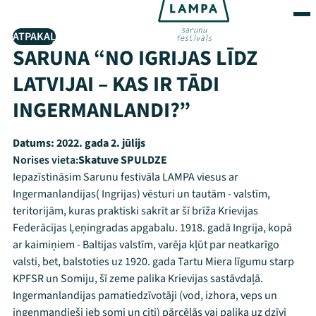
ATPAKAĻ
SARUNA “NO IGRIJAS LĪDZ
LATVIJAI – KAS IR TĀDI
INGERMANLANDI?”
Datums:
2022. gada 2. jūlijs
Norises vieta:
Skatuve SPULDZE
Iepazīstināsim Sarunu festivāla LAMPA viesus ar
Ingermanlandijas( Ingrijas) vēsturi un tautām - valstīm,
teritorijām, kuras praktiski sakrīt ar šī brīža Krievijas
Federācijas Ļeņingradas apgabalu. 1918. gadā Ingrija, kopā
ar kaimiņiem - Baltijas valstīm, varēja kļūt par neatkarīgo
valsti, bet, balstoties uz 1920. gada Tartu Miera līgumu starp
KPFSR un Somiju, šī zeme palika Krievijas sastāvdaļā.
Ingermanlandijas pamatiedzīvotāji (vod, izhora, veps un
ingenmandieši jeb somi un citi) pārcēlās vai palika uz dzīvi