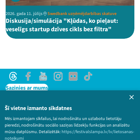
2026. gada 11. jūlijs
Swedbank uzņēmējdarbības skatuve
Diskusija/simulācija "Kļūdas, ko pieļaut:
veselīgs startup dzīves cikls bez filtra"
Threads
Facebook
Youtube
Instagram
Flick
TikTok
Sazinies ar mums
Privātuma politika
Lietošanas noteikumi un sīkdatņu politika
Šī vietne izmanto sīkdatnes
Bērnu aizsardzības politika
Mēs izmantojam sīkfailus, lai nodrošinātu un uzlabotu lietotāju
© 2026 Sarunu festivāls LAMPA Visas tiesības
pieredzi, nodrošinātu sociālo saziņas līdzekļu funkcijas un analizētu
paturētas.
mūsu datplūsmu. Detalizētāk:
https://festivalslampa.lv/lv/lietosanas-
noteikumi