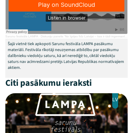
Sarunu festivāls LAMPA
·
Diskusiju panelis “No Igrijas līdz Latvijai – kas ir tādi ingermanlandi?”
Mana programma
Šajā vietnē tiek apkopoti Sarunu festivāla LAMPA pasākumu
materiāli. Festivāla rīkotāji neuzņemas atbildību par pasākumu
dalībnieku viedokļu saturu, kā arī nerediģē to, ciktāl viedokļu
Festivāls
saturs nav acīmredzami pretējs Latvijas Republikas normatīvajiem
aktiem.
Programma
Citi pasākumu ieraksti
Arhīvs
Viņi bija LAMPĀ 2026
LV
Jaunumi
Ziedo