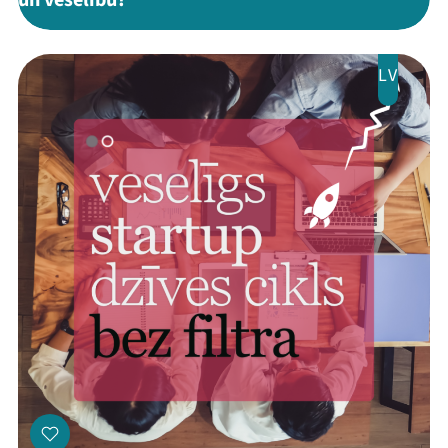
un veselību?"
LV