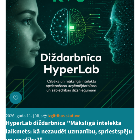
2026. gada 11. jūlijs
Izglītības skatuve
HyperLab diždarbnīca "Mākslīgā intelekta
laikmets: kā nezaudēt uzmanību, spriestspēju